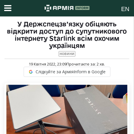
EN
У Держспецзв’язку обіцяють
відкрити доступ до супутникового
інтернету Starlink всім охочим
українцям
НОВИНИ
19 Квітня 2022, 23:09
Прочитаєте за:
2
хв.
Слідкуйте за АрміяInform в Google