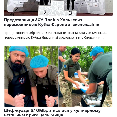
Представниця ЗСУ Поліна Халькевич —
переможницею Кубка Європи зі скелелазіння
Представниця Збройних Сил України Поліна Халькевич стала
переможницею Кубка Європи зі скелелазіння у Словаччині.
Шеф-кухарі 67 ОМБр зійшлися у кулінарному
батлі: чим пригощали бійців