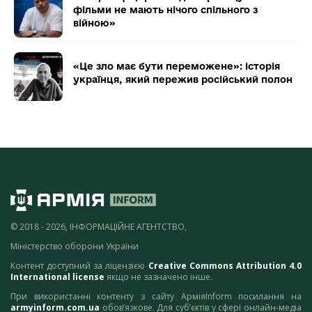
фільми не мають нічого спільного з
війною»
«Це зло має бути переможене»: історія
українця, який пережив російський полон
© 2018 - 2026, ІНФОРМАЦІЙНЕ АГЕНТСТВО,
Міністерство оборони України
Контент доступний за ліцензією
Creative Commons Attribution 4.0
International license
якщо не зазначено інше.
При використанні контенту з сайту АрміяInform посилання на
armyinform.com.ua
обов’язкове. Для суб’єктів у сфері онлайн-медіа