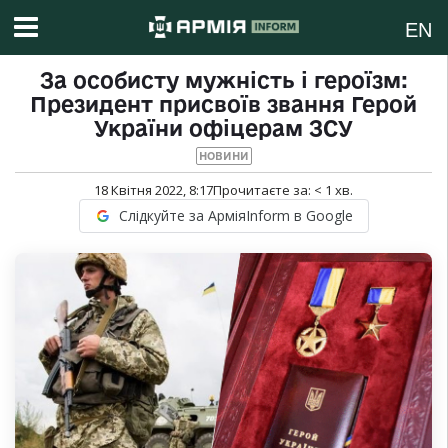
EN
За особисту мужність і героїзм:
Президент присвоїв звання Герой
України офіцерам ЗСУ
НОВИНИ
18 Квітня 2022, 8:17
Прочитаєте за:
< 1
хв.
Слідкуйте за АрміяInform в Google