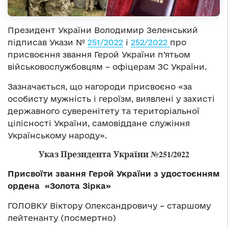
Президент України Володимир Зеленський
підписав Укази №
251/2022
і
252/2022
про
присвоєння звання Герой України п’ятьом
військовослужбовцям – офіцерам ЗС України.
Зазначається, що нагороди присвоєно «за
особисту мужність і героїзм, виявлені у захисті
державного суверенітету та територіальної
цілісності України, самовіддане служіння
Українському народу».
Указ Президента України №251/2022
Присвоїти звання Герой України з удостоєнням
ордена «Золота Зірка»
ГОЛОВКУ Віктору Олександровичу – старшому
лейтенанту (посмертно)