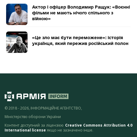
Актор і офіцер Володимир Ращук: «Воєнні
фільми не мають нічого спільного з
війною»
«Це зло має бути переможене»: історія
українця, який пережив російський полон
© 2018 - 2026, ІНФОРМАЦІЙНЕ АГЕНТСТВО,
Міністерство оборони України
Контент доступний за ліцензією
Creative Commons Attribution 4.0
International license
якщо не зазначено інше.