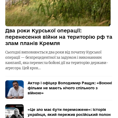
Два роки Курської операції:
перенесення війни на територію рф та
злам планів Кремля
Сьогодні виповнюється два роки від початку Курської
операції — безпрецедентної за задумом і виконанням
кампанії, яка перенесла бойові дії на територію держави-
агресора. Цей крок…
Актор і офіцер Володимир Ращук: «Воєнні
фільми не мають нічого спільного з
війною»
«Це зло має бути переможене»: історія
українця, який пережив російський полон