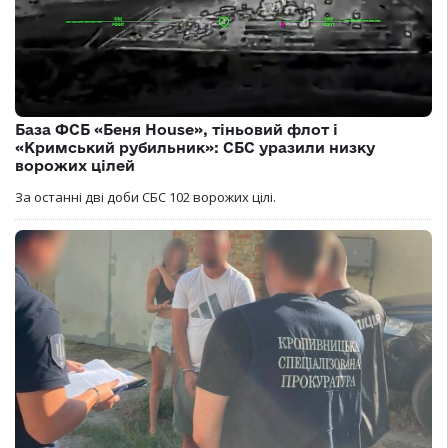
База ФСБ «Беня House», тіньовий флот і
«Кримський рубильник»: СБС уразили низку
ворожих цілей
За останні дві доби СБС 102 ворожих цілі.