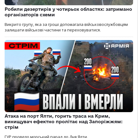
Робили дезертирів у чотирьох областях: затримано
організаторів схеми
Викрито групу, яка за гроші допомагала військовослужбовцям
залишати військові частини та переховуватися.
Атака на порт Ялти, горить траса на Крим,
винищувач ефектно пролітає над Запоріжжям:
стрім
ГУР провело морський парад до Дня Ялти.