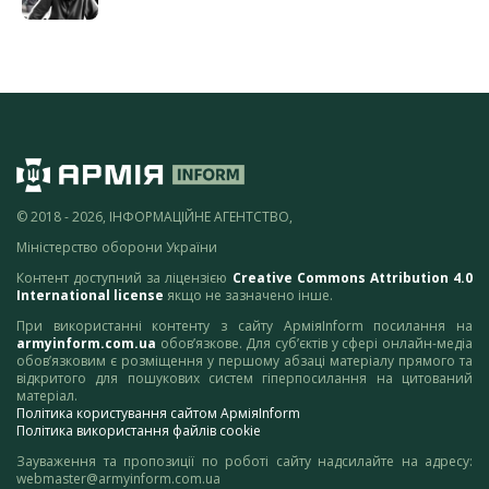
© 2018 - 2026, ІНФОРМАЦІЙНЕ АГЕНТСТВО,
Міністерство оборони України
Контент доступний за ліцензією
Creative Commons Attribution 4.0
International license
якщо не зазначено інше.
При використанні контенту з сайту АрміяInform посилання на
armyinform.com.ua
обов’язкове. Для суб’єктів у сфері онлайн-медіа
обов’язковим є розміщення у першому абзаці матеріалу прямого та
відкритого для пошукових систем гіперпосилання на цитований
матеріал.
Політика користування сайтом АрміяInform
Політика використання файлів cookie
Зауваження та пропозиції по роботі сайту надсилайте на адресу:
webmaster@armyinform.com.ua