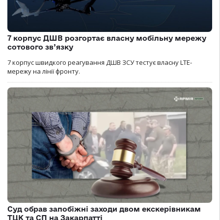
7 корпус ДШВ розгортає власну мобільну мережу
сотового зв’язку
7 корпус швидкого реагування ДШВ ЗСУ тестує власну LTE-
мережу на лінії фронту.
Суд обрав запобіжні заходи двом екскерівникам
ТЦК та СП на Закарпатті