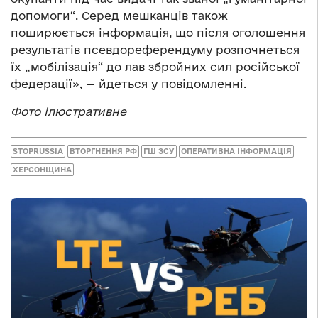
допомоги“. Серед мешканців також
поширюється інформація, що після оголошення
результатів псевдореферендуму розпочнеться
їх „мобілізація“ до лав збройних сил російської
федерації», — йдеться у повідомленні.
Фото ілюстративне
STOPRUSSIA
ВТОРГНЕННЯ РФ
ГШ ЗСУ
ОПЕРАТИВНА ІНФОРМАЦІЯ
ХЕРСОНЩИНА