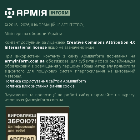
© 2018 - 2026, ІНФОРМАЦІЙНЕ АГЕНТСТВО,
Міністерство оборони України
Контент доступний за ліцензією
Creative Commons Attribution 4.0
International license
якщо не зазначено інше.
При використанні контенту з сайту АрміяInform посилання на
armyinform.com.ua
обов’язкове. Для суб’єктів у сфері онлайн-медіа
обов’язковим є розміщення у першому абзаці матеріалу прямого та
відкритого для пошукових систем гіперпосилання на цитований
матеріал.
Політика користування сайтом АрміяInform
Політика використання файлів cookie
Зауваження та пропозиції по роботі сайту надсилайте на адресу:
webmaster@armyinform.com.ua