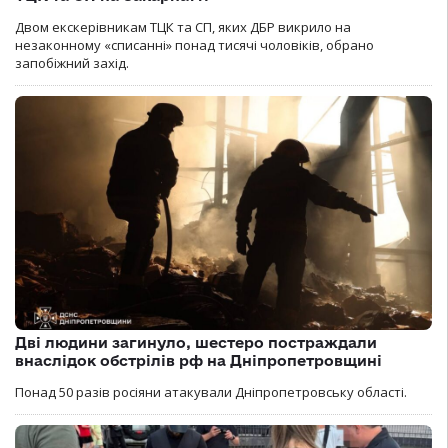
Двом екскерівникам ТЦК та СП, яких ДБР викрило на
незаконному «списанні» понад тисячі чоловіків, обрано
запобіжний захід.
Дві людини загинуло, шестеро постраждали
внаслідок обстрілів рф на Дніпропетровщині
Понад 50 разів росіяни атакували Дніпропетровську області.