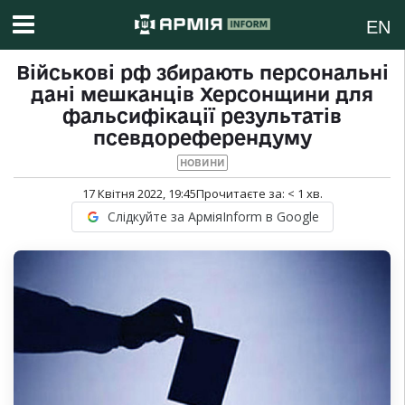
EN
Військові рф збирають персональні
дані мешканців Херсонщини для
фальсифікації результатів
псевдореферендуму
НОВИНИ
17 Квітня 2022, 19:45
Прочитаєте за:
< 1
хв.
Слідкуйте за АрміяInform в Google