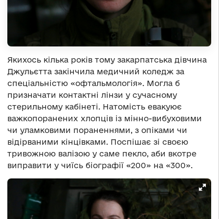
Якихось кілька років тому закарпатська дівчина
Джульєтта закінчила медичний коледж за
спеціальністю «офтальмологія». Могла б
призначати контактні лінзи у сучасному
стерильному кабінеті. Натомість евакуює
важкопоранених хлопців із мінно-вибуховими
чи уламковими пораненнями, з опіками чи
відірваними кінцівками. Поспішає зі своєю
тривожною валізою у саме пекло, аби вкотре
виправити у чиїсь біографії «200» на «300».