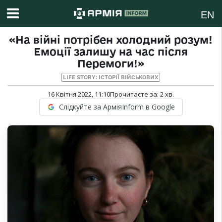
EN
«На війні потрібен холодний розум!
Емоції залишу на час після
Перемоги!»
LIFE STORY: ІСТОРІЇ ВІЙСЬКОВИХ
16 Квітня 2022, 11:10
Прочитаєте за:
2
хв.
Слідкуйте за АрміяInform в Google