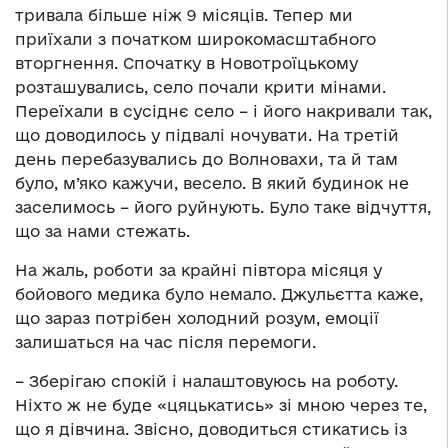
тривала більше ніж 9 місяців. Тепер ми
приїхали з початком широкомасштабного
вторгнення. Спочатку в Новотроїцькому
розташувались, село почали крити мінами.
Переїхали в сусіднє село – і його накривали так,
що доводилось у підвалі ночувати. На третій
день перебазувались до Волновахи, та й там
було, м’яко кажучи, весело. В який будинок не
заселимось – його руйнують. Було таке відчуття,
що за нами стежать.
На жаль, роботи за крайні півтора місяця у
бойового медика було немало. Джульєтта каже,
що зараз потрібен холодний розум, емоції
залишаться на час після перемоги.
– Зберігаю спокій і налаштовуюсь на роботу.
Ніхто ж не буде «цяцькатись» зі мною через те,
що я дівчина. Звісно, доводиться стикатись із