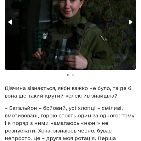
Дівчина зізнається, якби важко не було, та де б
вона ще такий крутий колектив знайшла?
– Батальйон – бойовий, усі хлопці – сміливі,
вмотивовані, горою стоять один за одного! Тому
і я поряд з ними намагаюсь «нюні» не
розпускати. Хоча, зізнаюсь чесно, буває
непросто. Це – друга моя ротація. Перша