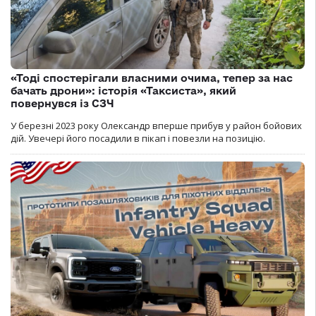
«Тоді спостерігали власними очима, тепер за нас
бачать дрони»: історія «Таксиста», який
повернувся із СЗЧ
У березні 2023 року Олександр вперше прибув у район бойових
дій. Увечері його посадили в пікап і повезли на позицію.