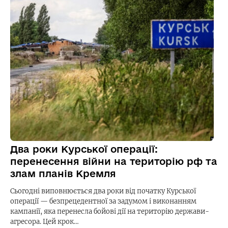
Два роки Курської операції:
перенесення війни на територію рф та
злам планів Кремля
Сьогодні виповнюється два роки від початку Курської
операції — безпрецедентної за задумом і виконанням
кампанії, яка перенесла бойові дії на територію держави-
агресора. Цей крок…