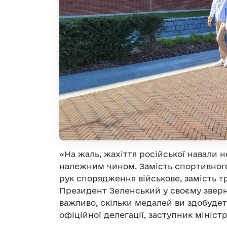
«На жаль, жахіття російської навали 
належним чином. Замість спортивного
рук спорядження військове, замість тр
Президент Зеленський у своєму зверне
важливо, скільки медалей ви здобудете
офіційної делегації, заступник мініст