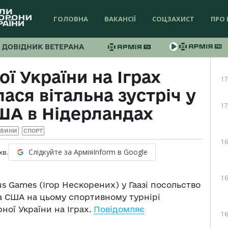
ГОЛОВНА
ВАКАНСІЇ
СОЦЗАХИСТ
ПРО 
ДОВІДНИК ВЕТЕРАНА
ої України на Іграх
17
ася вітальна зустріч у
17
ША в Нідерландах
ОВИНИ
СПОРТ
16
Слідкуйте за АрміяInform в Google
хв.
16
us Games (Ігор Нескорених) у Гаазі посольство
а США на цьому спортивному турнірі
рної України на Іграх.
Повідомляє
16