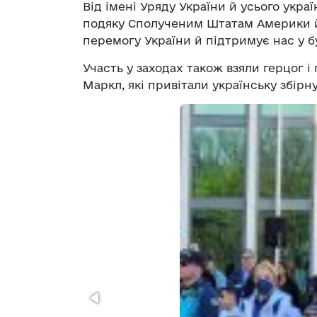
Від імені Уряду України й усього укра
подяку Сполученим Штатам Америки й
перемогу України й підтримує нас у 
Участь у заходах також взяли герцог і
Маркл, які привітали українську збірну