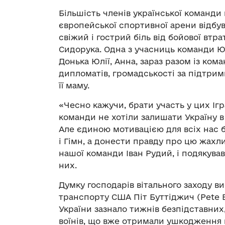
Більшість членів української команди 
європейської спортивної арени відбу
свіжий і гострий біль від бойової втр
Сидорука. Одна з учасниць команди Юл
Донька Юлії, Анна, зараз разом із ком
дипломатів, громадськості за підтрим
її маму.
«Чесно кажучи, брати участь у цих І
команди не хотіли залишати Україну в
Але єдиною мотивацією для всіх нас 
і Гімн, а донести правду про цю жахли
нашої команди Іван Рудий, і подякува
них.
Думку господарів вітального заходу в
транспорту США Піт Буттіджич (Pete B
України зазнало тижнів безпідставних,
воїнів, що вже отримали ушкодження п