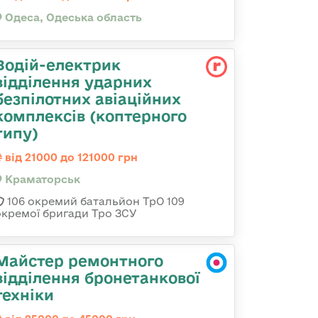
Одеса, Одеська область
Водій-електрик
відділення ударних
безпілотних авіаційних
комплексів (коптерного
типу)
від 21000 до 121000 грн
Краматорськ
106 окремий батальйон ТрО 109
окремої бригади Тро ЗСУ
Майстер ремонтного
відділення бронетанкової
техніки