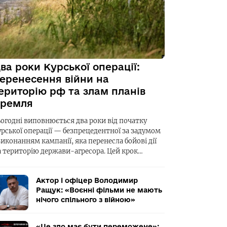
ва роки Курської операції:
еренесення війни на
ериторію рф та злам планів
ремля
ьогодні виповнюється два роки від початку
урської операції — безпрецедентної за задумом
виконанням кампанії, яка перенесла бойові дії
а територію держави-агресора. Цей крок…
Актор і офіцер Володимир
Ращук: «Воєнні фільми не мають
нічого спільного з війною»
«Це зло має бути переможене»: