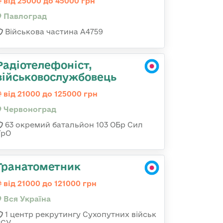
від 25000 до 45000 грн
Павлоград
Військова частина А4759
Радіотелефоніст,
військовослужбовець
від 21000 до 125000 грн
Червоноград
63 окремий батальйон 103 ОБр Сил
ТрО
Гранатометник
від 21000 до 121000 грн
Вся Україна
1 центр рекрутингу Сухопутних військ
ЗСУ