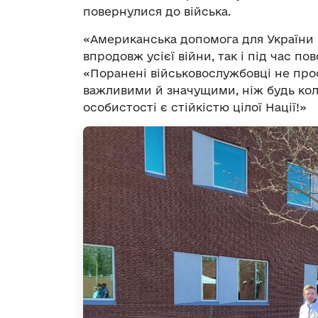
повернулися до війська.
«Американська допомога для України в
впродовж усієї війни, так і під час пов
«Поранені військовослужбовці не прос
важливими й значущими, ніж будь коли,
особистості є стійкістю цілої Нації!»