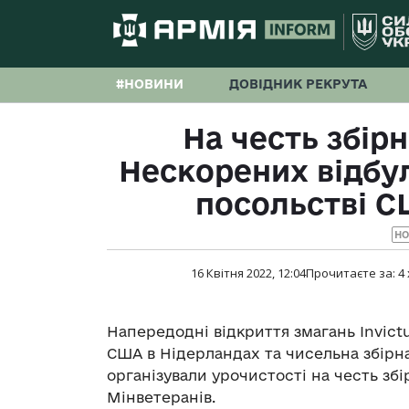
#НОВИНИ
ДОВІДНИК РЕКРУТА
На честь збірн
Нескорених відбул
посольстві С
Н
16 Квітня 2022, 12:04
Прочитаєте за:
4
Напередодні відкриття змагань Invict
США в Нідерландах та чисельна збірн
організували урочистості на честь збі
Мінветеранів.