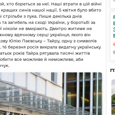
, хто бореться за неї. Наші втрати в цій війні
 кращих синів нашої нації. 5 квітня було вбито
 стрільби з лука. Лише декілька днів
 та загибель на сході України, у боротьбі за
рої ніколи не вмирають. Дмитро житиме не
ожному вдячному серці українця, якого він
дову Юлію Паєвську – Тайру, одну з символів
и. 16 березня росія викрала видатну українську
атьох років Тайра рятувала тисячі життів
робити все можливе й неможливе, аби
нчук.
П