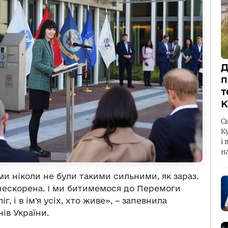
Д
п
т
К
С
К
і 
н
ми ніколи не були такими сильними, як зараз.
о нескорена. І ми битимемося до Перемоги
іг, і в ім’я усіх, хто живе», – запевнила
ів України.