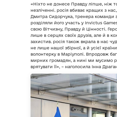
«Ніхто не донесе Правду ліпше, ніж той
незліченні. росія вбиває кращих з нас,
Дмитра Сидорчука, тренера команди зі
розділяли його участь у Invictus Games
свою Вітчизну, Правду й Цінності. Ге
лише в серцях своїх друзів, але й в к
захистив. росія також вкрала в нас чу
не лише нашої збірної, а й усієї країн
волонтерку в Маріуполі. Впродовж баг
мирних громадян, а нині ми мусимо 
врятувати її», – наголосила Інна Драга