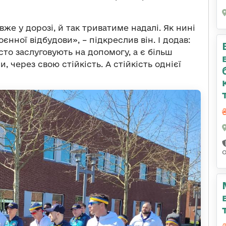
же у дорозі, й так триватиме надалі. Як нині
оєнної відбудови», – підкреслив він. І додав:
то заслуговують на допомогу, а є більш
 через свою стійкість. А стійкість однієї