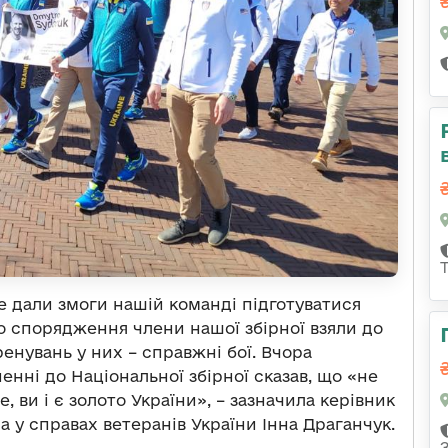
не дали змоги нашій команді підготуватися
 спорядження члени нашої збірної взяли до
енувань у них – справжні бої. Вчора
нні до Національної збірної сказав, що «не
, ви і є золото України», – зазначила керівник
ра у справах ветеранів України Інна Драганчук.