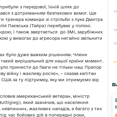
прибули з передової, їхній шлях до
16
вався з дотриманням безпекових вимог. Ще
ати тренера команди зі стрільби з лука Дмитра
ія Паєвська (Тайра) перебуває у полоні.
16
андою, і також звертається до ЗМІ, зарубіжних
кою у вимогах до агресора негайно звільнити
15
грах було дуже важким рішенням. Члени
 такий вирішальний для нашої країни момент.
було принести до Гааги не тільки наш Прапор
ву війну і жахливу росію», – сказав капітан
в США за ту підтримку, яку ми отримуємо від
В
исловив американський ветеран, міністр
uttigieg), який зазначив, що населення
 невпинних, жахливих нападів, а багато з тих
ід час бойових дій в попередні роки,