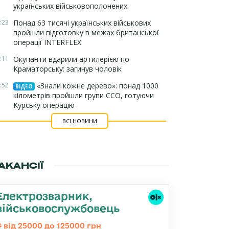
українських військовополонених
:23
Понад 63 тисячі українських військових
пройшли підготовку в межах британської
операції INTERFLEX
:11
Окупанти вдарили артилерією по
Краматорську: загинув чоловік
:52
«Знали кожне дерево»: понад 1000
ВІДЕО
кілометрів пройшли групи ССО, готуючи
Курську операцію
ВСІ НОВИНИ
АКАНСІЇ
Електрозварник,
військовослужбовець
від 25000 до 125000 грн