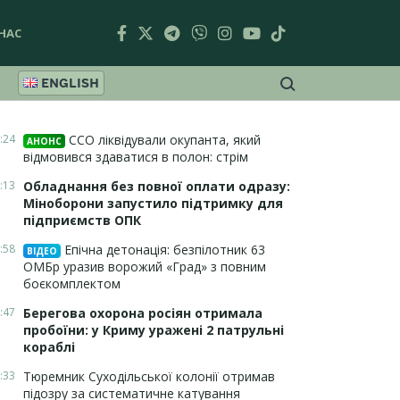
НАС
ENGLISH
:24
ССО ліквідували окупанта, який
АНОНС
відмовився здаватися в полон: стрім
:13
Обладнання без повної оплати одразу:
Міноборони запустило підтримку для
підприємств ОПК
:58
Епічна детонація: безпілотник 63
ВІДЕО
ОМБр уразив ворожий «Град» з повним
боєкомплектом
:47
Берегова охорона росіян отримала
пробоїни: у Криму уражені 2 патрульні
кораблі
:33
Тюремник Суходільської колонії отримав
підозру за систематичне катування