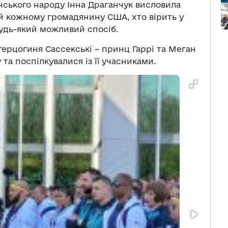
їнського народу Інна Драганчук висловила
 кожному громадянину США, хто вірить у
будь-який можливий спосіб.
 герцогиня Сассекські – принц Гаррі та Меган
 та поспілкувалися із її учасниками.