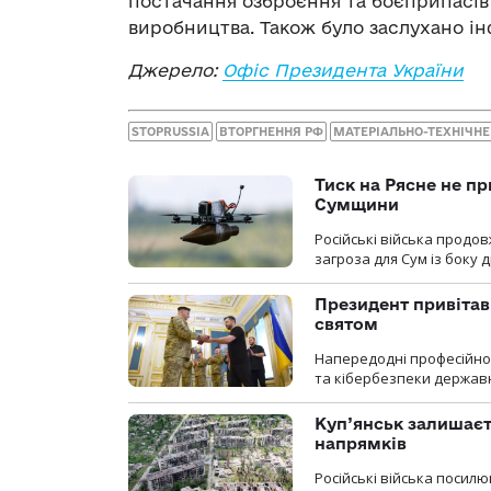
постачання озброєння та боєприпасів 
виробництва. Також було заслухано ін
Джерело:
Офіс Президента України
STOPRUSSIA
ВТОРГНЕННЯ РФ
МАТЕРІАЛЬНО-ТЕХНІЧНЕ
Тиск на Рясне не пр
Сумщини
Російські війська продо
загроза для Сум із боку д
Президент привітав 
святом
Напередодні професійног
та кібербезпеки державн
Куп’янськ залишаєть
напрямків
Російські війська посилю