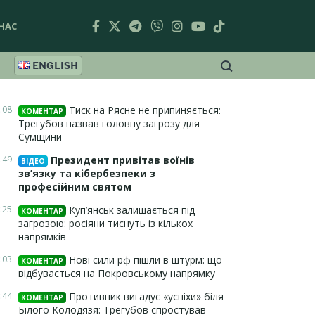
НАС
ENGLISH
:08
Тиск на Рясне не припиняється:
КОМЕНТАР
Трегубов назвав головну загрозу для
Сумщини
:49
Президент привітав воїнів
ВІДЕО
зв’язку та кібербезпеки з
професійним святом
:25
Куп’янськ залишається під
КОМЕНТАР
загрозою: росіяни тиснуть із кількох
напрямків
:03
Нові сили рф пішли в штурм: що
КОМЕНТАР
відбувається на Покровському напрямку
:44
Противник вигадує «успіхи» біля
КОМЕНТАР
Білого Колодязя: Трегубов спростував