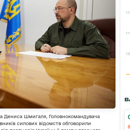
11
11
10
В
тра Дениса Шмигаля, Головнокомандувача
івників силових відомств обговорили