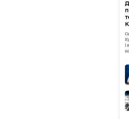
Д
п
т
К
С
К
і 
н