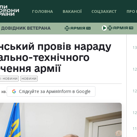
ГОЛОВНА
ВАКАНСІЇ
СОЦЗАХИСТ
ПРО 
ДОВІДНИК ВЕТЕРАНА
ський провів нараду
13
ально-технічного
чення армії
12
І НОВИНИ
НОВИНИ
12
Слідкуйте за АрміяInform в Google
1
хв.
12
11