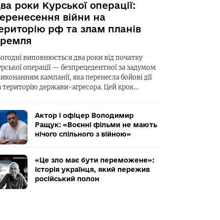
ва роки Курської операції:
еренесення війни на
ериторію рф та злам планів
ремля
ьогодні виповнюється два роки від початку
урської операції — безпрецедентної за задумом
виконанням кампанії, яка перенесла бойові дії
а територію держави-агресора. Цей крок…
Актор і офіцер Володимир
Ращук: «Воєнні фільми не мають
нічого спільного з війною»
«Це зло має бути переможене»:
історія українця, який пережив
російський полон