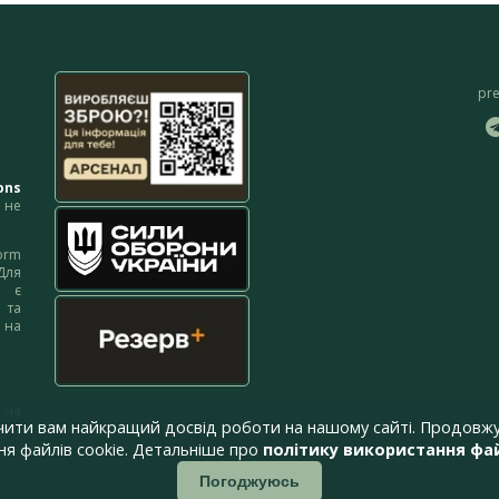
pr
ons
не
orm
Для
м є
 та
 на
 на
чити вам найкращий досвід роботи на нашому сайті. Продовжу
я файлів cookie. Детальніше про
політику використання фай
Погоджуюсь