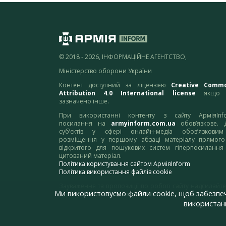
© 2018 - 2026, ІНФОРМАЦІЙНЕ АГЕНТСТВО,
Міністерство оборони України
Контент доступний за ліцензією
Creative Comm
Attribution 4.0 International license
якщо 
зазначено інше.
При використанні контенту з сайту АрміяInf
посилання на
armyinform.com.ua
обов’язкове. 
суб’єктів у сфері онлайн-медіа обов’язкови
розміщення у першому абзаці матеріалу прямого
відкритого для пошукових систем гіперпосилання
цитований матеріал.
Політика користування сайтом АрміяInform
Політика використання файлів cookie
Зауваження та пропозиції по роботі сайту надсилайте
Ми використовуємо файли cookie, щоб забезпе
адресу:
webmaster@armyinform.com.ua
використанн