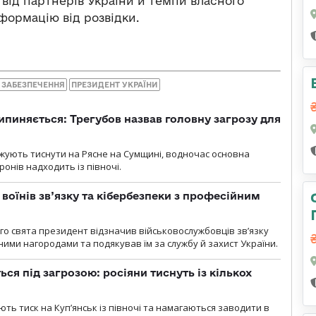
від партнерів України й темпи власного
формацію від розвідки.
 ЗАБЕЗПЕЧЕННЯ
ПРЕЗИДЕНТ УКРАЇНИ
ипиняється: Трегубов назвав головну загрозу для
вжують тиснути на Рясне на Сумщині, водночас основна
ронів надходить із півночі.
воїнів зв’язку та кібербезпеки з професійним
о свята президент відзначив військовослужбовців зв’язку
ими нагородами та подякував їм за службу й захист України.
ся під загрозою: росіяни тиснуть із кількох
ють тиск на Куп’янськ із півночі та намагаються заводити в