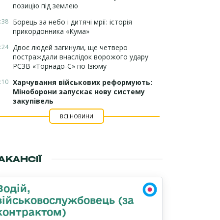
позицію під землею
:38
Борець за небо і дитячі мрії: історія
прикордонника «Кума»
:24
Двоє людей загинули, ще четверо
постраждали внаслідок ворожого удару
РСЗВ «Торнадо-С» по Ізюму
:10
Харчування військових реформують:
Міноборони запускає нову систему
закупівель
ВСІ НОВИНИ
АКАНСІЇ
Водій,
військовослужбовець (за
контрактом)