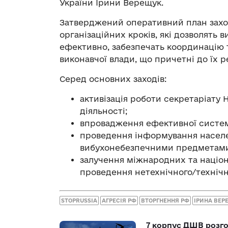
України Ірини Верещук.
Затверджений оперативний план заход
організаційних кроків, які дозволять 
ефективно, забезпечать координацію
виконавчої влади, що причетні до їх ре
Серед основних заходів:
активізація роботи секретаріату 
діяльності;
впровадження ефективної систем
проведення інформування населен
вибухонебезпечними предметами
залучення міжнародних та націон
проведення нетехнічного/техніч
STOPRUSSIA
АГРЕСІЯ РФ
ВТОРГНЕННЯ РФ
ІРИНА ВЕР
7 корпус ДШВ розго