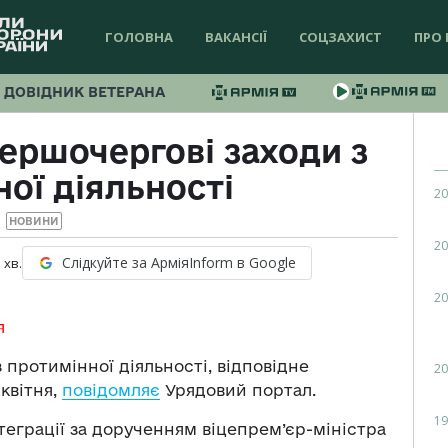
ГОЛОВНА
ВАКАНСІЇ
СОЦЗАХИСТ
ПРО 
ДОВІДНИК ВЕТЕРАНА
ершочергові заходи з
ої діяльності
20
НОВИНИ
20
Слідкуйте за АрміяInform в Google
1
хв.
20
я
 протимінної діяльності, відповідне
20
квітня,
повідомляє
Урядовий портал.
19
еграції за дорученням віцепрем’єр-міністра