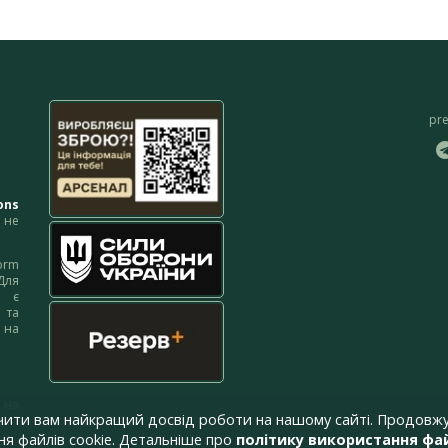
pr
ons
не
orm
Для
м є
 та
 на
 на
чити вам найкращий досвід роботи на нашому сайті. Продовжу
я файлів cookie. Детальніше про
політику використання фай