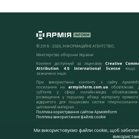
© 2018 - 2026, ІНФОРМАЦІЙНЕ АГЕНТСТВО,
Міністерство оборони України
Контент доступний за ліцензією
Creative Comm
Attribution 4.0 International license
якщо 
зазначено інше.
При використанні контенту з сайту АрміяInf
посилання на
armyinform.com.ua
обов’язкове. 
суб’єктів у сфері онлайн-медіа обов’язкови
розміщення у першому абзаці матеріалу прямого
відкритого для пошукових систем гіперпосилання
цитований матеріал.
Політика користування сайтом АрміяInform
Політика використання файлів cookie
Зауваження та пропозиції по роботі сайту надсилайте
Ми використовуємо файли cookie, щоб забезпе
адресу:
webmaster@armyinform.com.ua
використанн