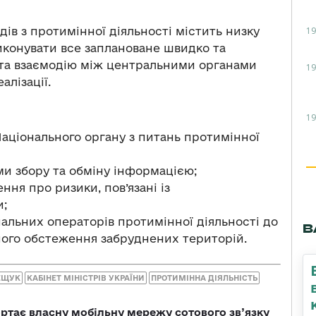
19
ів з протимінної діяльності містить низку
виконувати все заплановане швидко та
 та взаємодію між центральними органами
19
алізації.
19
Національного органу з питань протимінної
и збору та обміну інформацією;
ня про ризики, пов’язані із
;
альних операторів протимінної діяльності до
В
ного обстеження забруднених територій.
ЕЩУК
КАБІНЕТ МІНІСТРІВ УКРАЇНИ
ПРОТИМІННА ДІЯЛЬНІСТЬ
ртає власну мобільну мережу сотового зв’язку