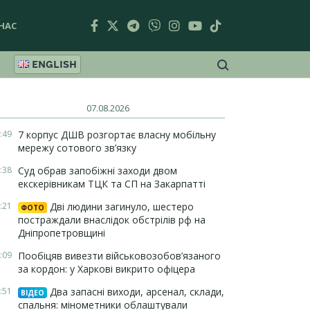
НАС
ENGLISH
07.08.2026
:49
7 корпус ДШВ розгортає власну мобільну
мережу сотового зв’язку
:38
Суд обрав запобіжні заходи двом
екскерівникам ТЦК та СП на Закарпатті
:21
Дві людини загинуло, шестеро
ФОТО
постраждали внаслідок обстрілів рф на
Дніпропетровщині
:09
Пообіцяв вивезти військовозобов’язаного
за кордон: у Харкові викрито офіцера
:51
Два запасні виходи, арсенал, склади,
ВІДЕО
спальня: мінометники облаштували