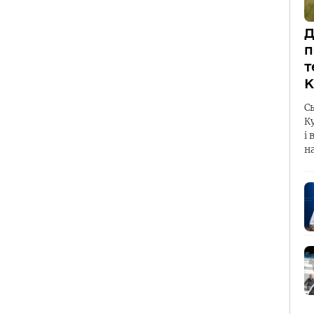
Д
п
т
К
С
К
і 
н