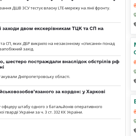
вання ДШВ ЗСУ тестує власну LTE-мережу на лінії фронту.
і заходи двом екскерівникам ТЦК та СП на
та СП, яких ДБР викрило на незаконному «списанні» понад
 запобіжний захід.
о, шестеро постраждали внаслідок обстрілів рф
ні
атакували Дніпропетровську області.
йськовозобов’язаного за кордон: у Харкові
у офіцеру штабу одного з батальйонів оперативного
гвардії України за ч. 3 ст. 332 КК України.