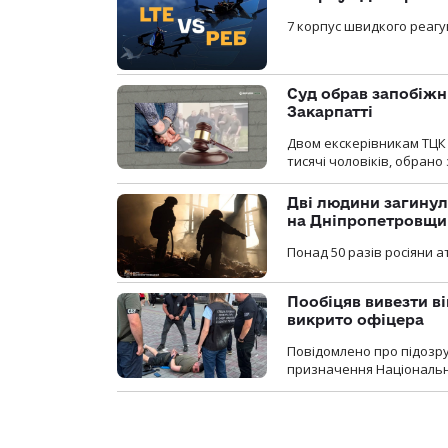
7 корпус швидкого реагу
Суд обрав запобіжн
Закарпатті
Двом екскерівникам ТЦК 
тисячі чоловіків, обрано
Дві людини загинул
на Дніпропетровщи
Понад 50 разів росіяни 
Пообіцяв вивезти ві
викрито офіцера
Повідомлено про підозр
призначення Національної 