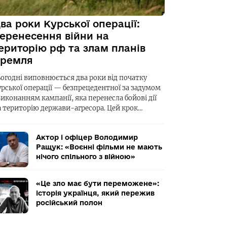
ва роки Курської операції:
еренесення війни на
ериторію рф та злам планів
ремля
ьогодні виповнюється два роки від початку
урської операції — безпрецедентної за задумом
виконанням кампанії, яка перенесла бойові дії
а територію держави-агресора. Цей крок…
Актор і офіцер Володимир
Ращук: «Воєнні фільми не мають
нічого спільного з війною»
«Це зло має бути переможене»:
історія українця, який пережив
російський полон