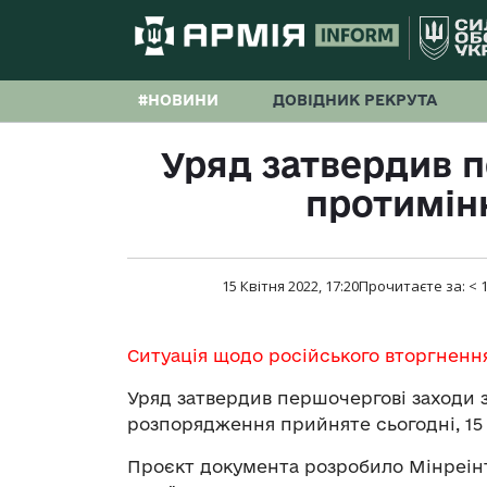
#НОВИНИ
ДОВІДНИК РЕКРУТА
Уряд затвердив п
протимінн
15 Квітня 2022, 17:20
Прочитаєте за:
< 
Ситуація щодо російського вторгненн
Уряд затвердив першочергові заходи з
розпорядження прийняте сьогодні, 15 
Проєкт документа розробило Мінреінт