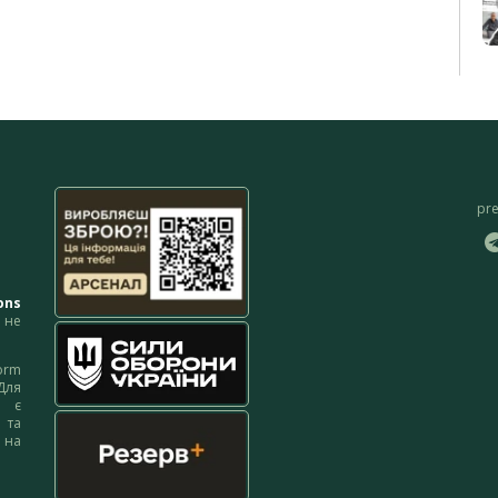
pr
ons
не
orm
Для
м є
 та
 на