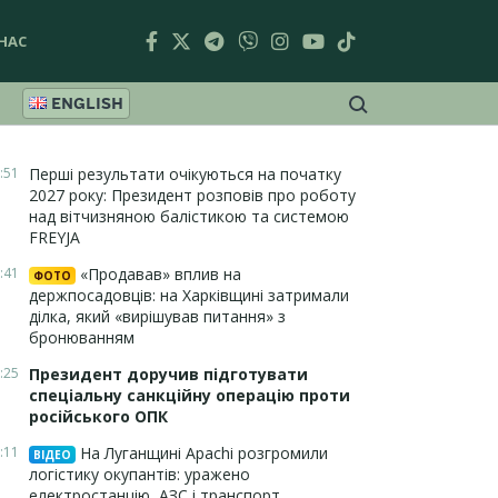
НАС
ENGLISH
:51
Перші результати очікуються на початку
2027 року: Президент розповів про роботу
над вітчизняною балістикою та системою
FREYJA
:41
«Продавав» вплив на
ФОТО
держпосадовців: на Харківщині затримали
ділка, який «вирішував питання» з
бронюванням
:25
Президент доручив підготувати
спеціальну санкційну операцію проти
російського ОПК
:11
На Луганщині Apachi розгромили
ВІДЕО
логістику окупантів: уражено
електростанцію, АЗС і транспорт