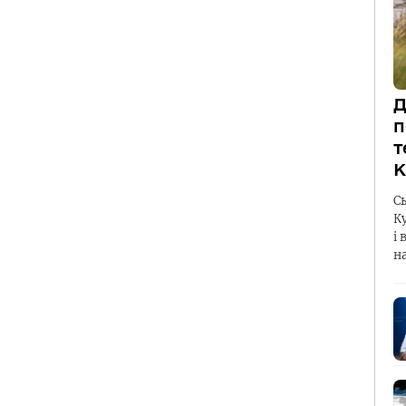
Д
п
т
К
С
К
і 
н