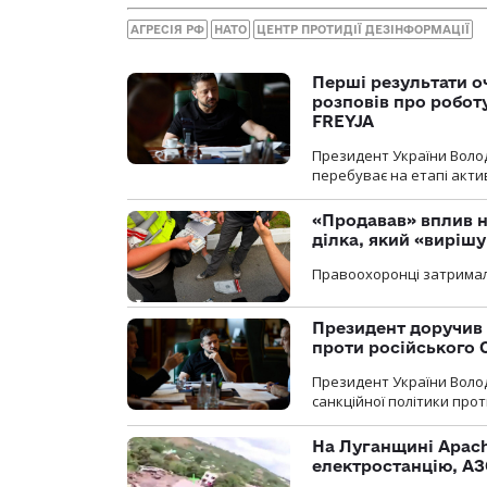
АГРЕСІЯ РФ
НАТО
ЦЕНТР ПРОТИДІЇ ДЕЗІНФОРМАЦІЇ
Перші результати о
розповів про робот
FREYJA
Президент України Воло
перебуває на етапі актив
«Продавав» вплив н
ділка, який «виріш
Правоохоронці затримал
Президент доручив 
проти російського
Президент України Воло
санкційної політики проти
На Луганщині Apach
електростанцію, АЗ