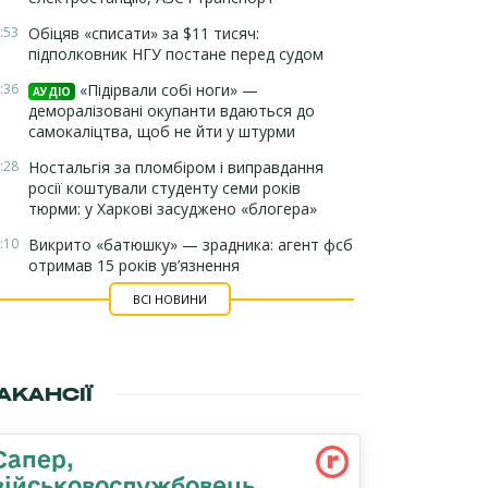
:53
Обіцяв «списати» за $11 тисяч:
підполковник НГУ постане перед судом
:36
«Підірвали собі ноги» —
АУДІО
деморалізовані окупанти вдаються до
самокаліцтва, щоб не йти у штурми
:28
Ностальгія за пломбіром і виправдання
росії коштували студенту семи років
тюрми: у Харкові засуджено «блогера»
:10
Викрито «батюшку» — зрадника: агент фсб
отримав 15 років ув’язнення
ВСІ НОВИНИ
АКАНСІЇ
Сапер,
військовослужбовець