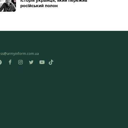
історія українця, який пережив
російський полон
ess@armyinform.com.ua