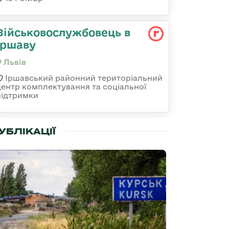
Військовослужбовець в
Іршаву
Львів
Іршавський районний територіальний
центр комплектування та соціальної
підтримки
УБЛІКАЦІЇ