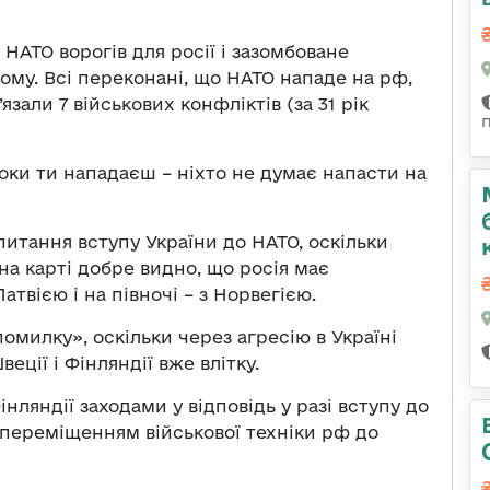
НАТО ворогів для росії і зазомбоване
ьому. Всі переконані, що НАТО нападе на рф,
зали 7 військових конфліктів (за 31 рік
Доки ти нападаєш – ніхто не думає напасти на
итання вступу України до НАТО, оскільки
 на карті добре видно, що росія має
твією і на півночі – з Норвегією.
омилку», оскільки через агресію в Україні
ції і Фінляндії вже влітку.
ляндії заходами у відповідь у разі вступу до
з переміщенням військової техніки рф до