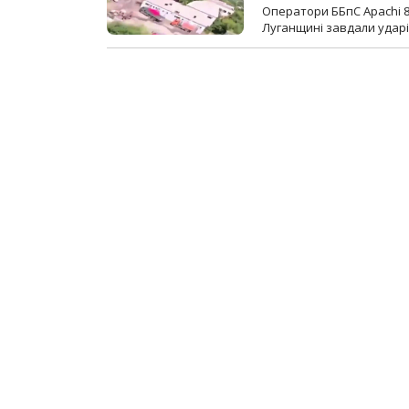
Оператори ББпС Apachi 8
Луганщині завдали ударів