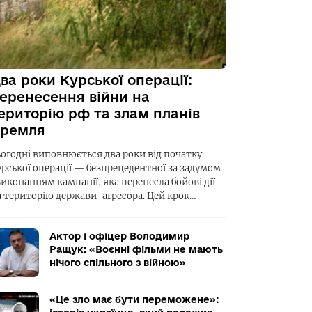
ва роки Курської операції:
еренесення війни на
ериторію рф та злам планів
ремля
ьогодні виповнюється два роки від початку
урської операції — безпрецедентної за задумом
виконанням кампанії, яка перенесла бойові дії
а територію держави-агресора. Цей крок…
Актор і офіцер Володимир
Ращук: «Воєнні фільми не мають
нічого спільного з війною»
«Це зло має бути переможене»: