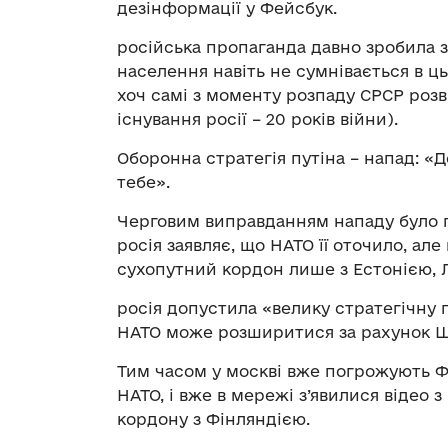
дезінформації у Фейсбук.
російська пропаганда давно зробила з 
населення навіть не сумнівається в ц
хоч самі з моменту розпаду СРСР розв’я
існування росії – 20 років війни).
Оборонна стратегія путіна – напад: «
тебе».
Черговим виправданням нападу було п
росія заявляє, що НАТО її оточило, але
сухопутний кордон лише з Естонією, Ла
росія допустила «велику стратегічну п
НАТО може розширитися за рахунок Шве
Тим часом у москві вже погрожують Фін
НАТО, і вже в мережі з’явилися відео 
кордону з Фінляндією.