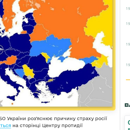
19
19
19
19
В
БО України роз’яснює причину страху росії
ться
на сторінці Центру протидії