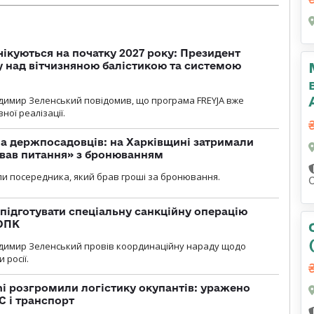
чікуються на початку 2027 року: Президент
у над вітчизняною балістикою та системою
димир Зеленський повідомив, що програма FREYJA вже
ної реалізації.
а держпосадовців: на Харківщині затримали
ував питання» з бронюванням
и посередника, який брав гроші за бронювання.
підготувати спеціальну санкційну операцію
 ОПК
димир Зеленський провів координаційну нараду щодо
 росії.
i розгромили логістику окупантів: уражено
С і транспорт