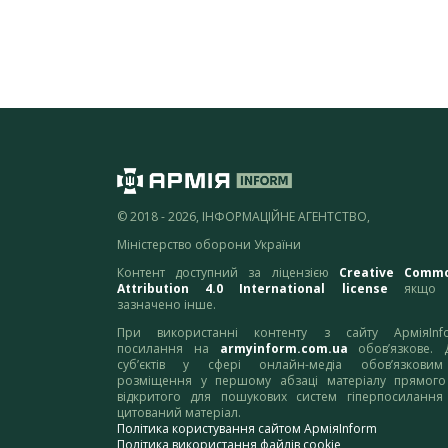
© 2018 - 2026, ІНФОРМАЦІЙНЕ АГЕНТСТВО,
Міністерство оборони України
Контент доступний за ліцензією
Creative Comm
Attribution 4.0 International license
якщо 
зазначено інше.
При використанні контенту з сайту АрміяInf
посилання на
armyinform.com.ua
обов’язкове. 
суб’єктів у сфері онлайн-медіа обов’язкови
розміщення у першому абзаці матеріалу прямого
відкритого для пошукових систем гіперпосилання
цитований матеріал.
Політика користування сайтом АрміяInform
Політика використання файлів cookie