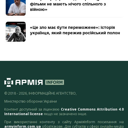
фільми не мають нічого спільного з
війною»
«Це зло має бути переможене»: історія
українця, який пережив російський полон
© 2018 - 2026, ІНФОРМАЦІЙНЕ АГЕНТСТВО,
Міністерство оборони України
Контент доступний за ліцензією
Creative Commons Attribution 4.0
International license
якщо не зазначено інше.
При використанні контенту з сайту АрміяInform посилання на
armyinform.com.ua
обов’язкове. Для суб’єктів у сфері онлайн-медіа