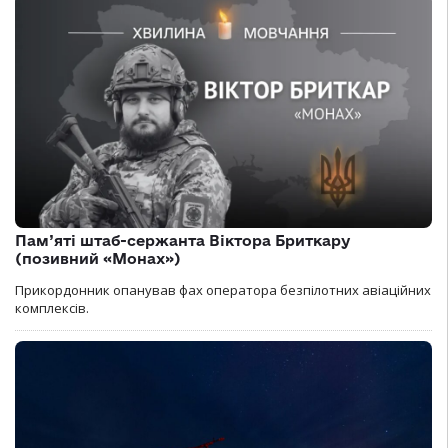
Пам’яті штаб-сержанта Віктора Бриткару
(позивний «Монах»)
Прикордонник опанував фах оператора безпілотних авіаційних
комплексів.