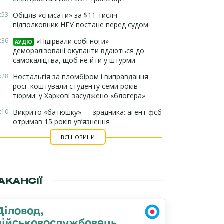
:53
Обіцяв «списати» за $11 тисяч:
підполковник НГУ постане перед судом
:36
«Підірвали собі ноги» —
АУДІО
деморалізовані окупанти вдаються до
самокаліцтва, щоб не йти у штурми
:28
Ностальгія за пломбіром і виправдання
росії коштували студенту семи років
тюрми: у Харкові засуджено «блогера»
:10
Викрито «батюшку» — зрадника: агент фсб
отримав 15 років ув’язнення
ВСІ НОВИНИ
АКАНСІЇ
Діловод,
військовослужбовець