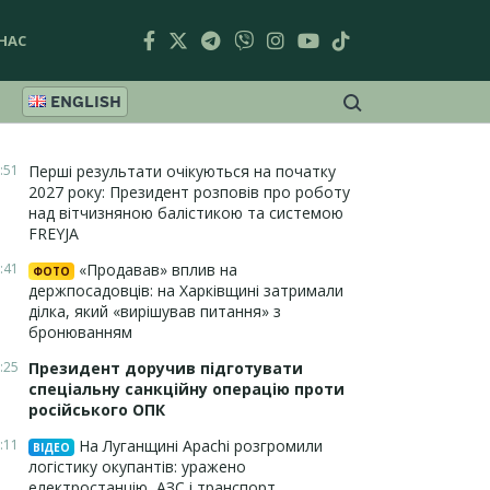
НАС
ENGLISH
:51
Перші результати очікуються на початку
2027 року: Президент розповів про роботу
над вітчизняною балістикою та системою
FREYJA
:41
«Продавав» вплив на
ФОТО
держпосадовців: на Харківщині затримали
ділка, який «вирішував питання» з
бронюванням
:25
Президент доручив підготувати
спеціальну санкційну операцію проти
російського ОПК
:11
На Луганщині Apachi розгромили
ВІДЕО
логістику окупантів: уражено
електростанцію, АЗС і транспорт