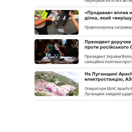
перебуває на етапі актив
«Продавав» вплив н
ділка, який «виріш
Правоохоронці затримал
Президент доручив 
проти російського
Президент України Воло
санкційної політики проти
На Луганщині Apach
електростанцію, АЗ
Оператори ББпС Apachi 8
Луганщині завдали ударів