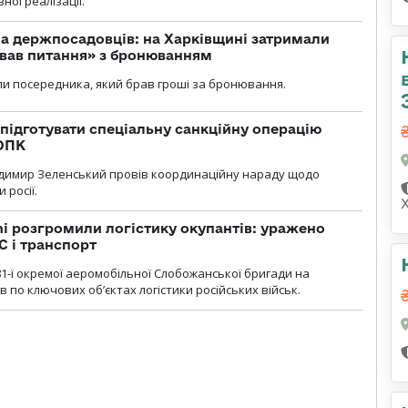
ної реалізації.
а держпосадовців: на Харківщині затримали
ував питання» з бронюванням
и посередника, який брав гроші за бронювання.
підготувати спеціальну санкційну операцію
 ОПК
димир Зеленський провів координаційну нараду щодо
 росії.
i розгромили логістику окупантів: уражено
С і транспорт
1-ї окремої аеромобільної Слобожанської бригади на
 по ключових об’єктах логістики російських військ.