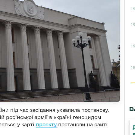
19
19
19
19
В
аїни під час засідання ухвалила постанову,
й російської армії в Україні геноцидом
яється у карті
проєкту
постанови на сайті