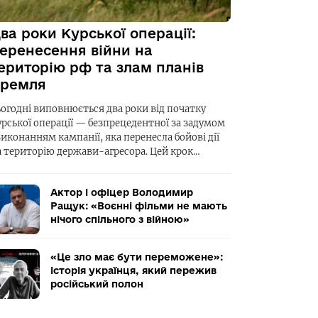
ва роки Курської операції:
еренесення війни на
ериторію рф та злам планів
ремля
ьогодні виповнюється два роки від початку
урської операції — безпрецедентної за задумом
виконанням кампанії, яка перенесла бойові дії
а територію держави-агресора. Цей крок…
Актор і офіцер Володимир
Ращук: «Воєнні фільми не мають
нічого спільного з війною»
«Це зло має бути переможене»:
історія українця, який пережив
російський полон