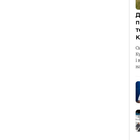
Д
п
т
К
С
К
і 
н