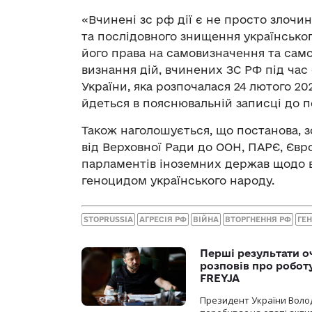
«Вчинені зс рф дії є не просто злочи
та послідовного знищення українськог
його права на самовизначення та сам
визнання дій, вчинених ЗС РФ під час
України, яка розпочалася 24 лютого 20
йдеться в пояснювальній записці до п
Також наголошується, що постанова, 
від Верховної Ради до ООН, ПАРЄ, Євр
парламентів іноземних держав щодо ви
геноцидом українського народу.
STOPRUSSIA
АГРЕСІЯ РФ
ВІЙНА
ВТОРГНЕННЯ РФ
ГЕ
Перші результати о
розповів про робот
FREYJA
Президент України Воло