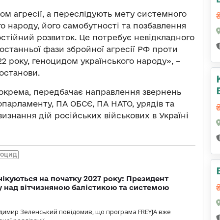
ном агресії, а переслідують мету системного
о народу, його самобутності та позбавлення
остійний розвиток. Це потребує невідкладного
 останньої фази збройної агресії РФ проти
22 року, геноцидом українського народу», –
останови.
зокрема, передбачає направлення звернень
опарламенту, ПА ОБСЄ, ПА НАТО, урядів та
знання дій російських військових в Україні
НОЦИД
чікуються на початку 2027 року: Президент
у над вітчизняною балістикою та системою
димир Зеленський повідомив, що програма FREYJA вже