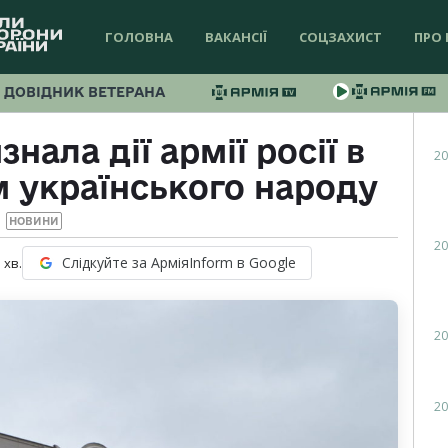
ГОЛОВНА
ВАКАНСІЇ
СОЦЗАХИСТ
ПРО 
ДОВІДНИК ВЕТЕРАНА
нала дії армії росії в
20
м українського народу
НОВИНИ
20
Слідкуйте за АрміяInform в Google
1
хв.
20
20