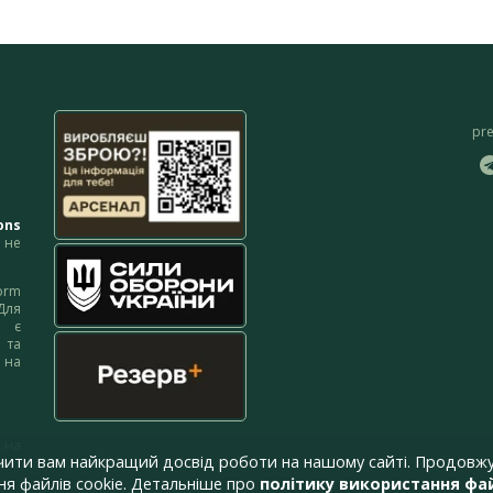
pr
ons
не
orm
Для
м є
 та
 на
 на
чити вам найкращий досвід роботи на нашому сайті. Продовжу
я файлів cookie. Детальніше про
політику використання фай