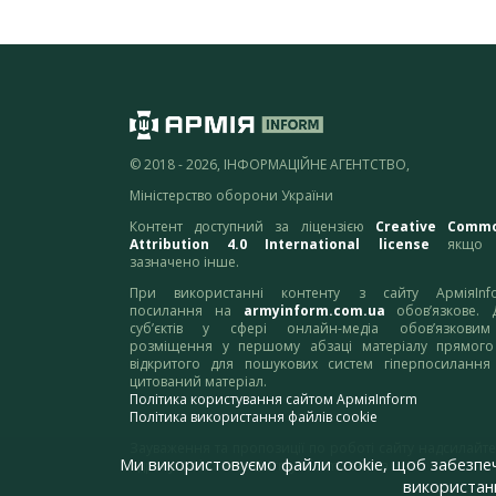
© 2018 - 2026, ІНФОРМАЦІЙНЕ АГЕНТСТВО,
Міністерство оборони України
Контент доступний за ліцензією
Creative Comm
Attribution 4.0 International license
якщо 
зазначено інше.
При використанні контенту з сайту АрміяInf
посилання на
armyinform.com.ua
обов’язкове. 
суб’єктів у сфері онлайн-медіа обов’язкови
розміщення у першому абзаці матеріалу прямого
відкритого для пошукових систем гіперпосилання
цитований матеріал.
Політика користування сайтом АрміяInform
Політика використання файлів cookie
Зауваження та пропозиції по роботі сайту надсилайте
Ми використовуємо файли cookie, щоб забезпе
адресу:
webmaster@armyinform.com.ua
використанн