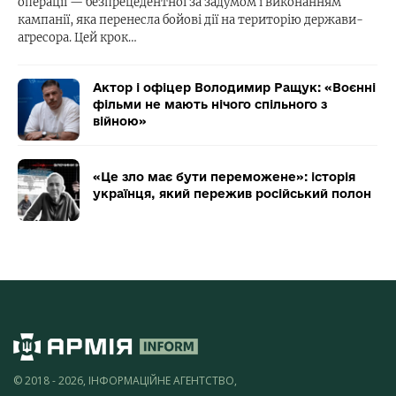
операції — безпрецедентної за задумом і виконанням
кампанії, яка перенесла бойові дії на територію держави-
агресора. Цей крок…
Актор і офіцер Володимир Ращук: «Воєнні
фільми не мають нічого спільного з
війною»
«Це зло має бути переможене»: історія
українця, який пережив російський полон
© 2018 - 2026, ІНФОРМАЦІЙНЕ АГЕНТСТВО,