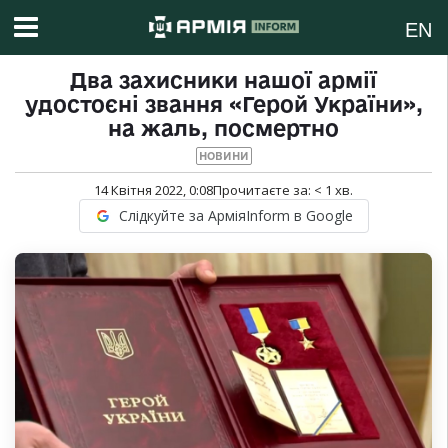
EN
Два захисники нашої армії
удостоєні звання «Герой України»,
на жаль, посмертно
НОВИНИ
14 Квітня 2022, 0:08
Прочитаєте за:
< 1
хв.
Слідкуйте за АрміяInform в Google