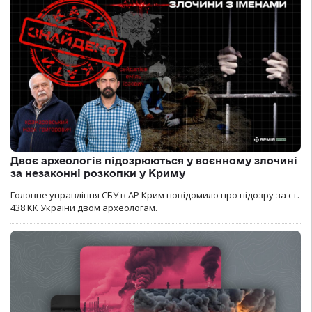
Двоє археологів підозрюються у воєнному злочині
за незаконні розкопки у Криму
Головне управління СБУ в АР Крим повідомило про підозру за ст.
438 КК України двом археологам.