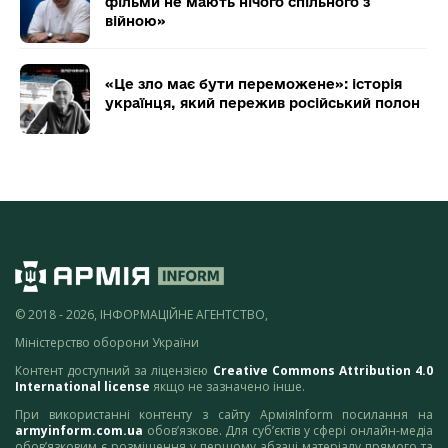
фільми не мають нічого спільного з
війною»
«Це зло має бути переможене»: історія
українця, який пережив російський полон
© 2018 - 2026, ІНФОРМАЦІЙНЕ АГЕНТСТВО,
Міністерство оборони України
Контент доступний за ліцензією
Creative Commons Attribution 4.0
International license
якщо не зазначено інше.
При використанні контенту з сайту АрміяInform посилання на
armyinform.com.ua
обов’язкове. Для суб’єктів у сфері онлайн-медіа
обов’язковим є розміщення у першому абзаці матеріалу прямого та