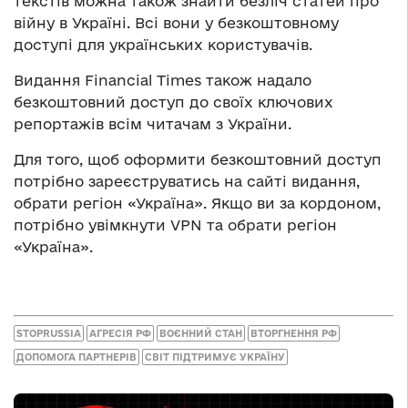
текстів можна також знайти безліч статей про
війну в Україні. Всі вони у безкоштовному
доступі для українських користувачів.
Видання Financial Times також надало
безкоштовний доступ до своїх ключових
репортажів всім читачам з України.
Для того, щоб оформити безкоштовний доступ
потрібно зареєструватись на сайті видання,
обрати регіон «Україна». Якщо ви за кордоном,
потрібно увімкнути VPN та обрати регіон
«Україна».
STOPRUSSIA
АГРЕСІЯ РФ
ВОЄННИЙ СТАН
ВТОРГНЕННЯ РФ
ДОПОМОГА ПАРТНЕРІВ
СВІТ ПІДТРИМУЄ УКРАЇНУ