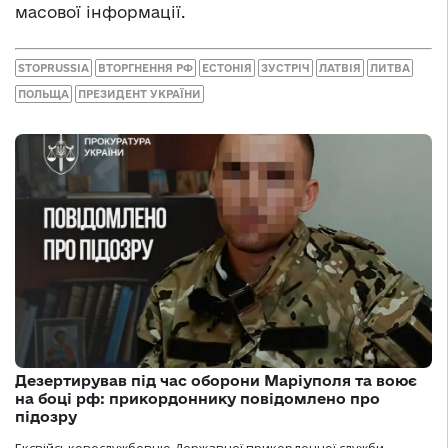
масової інформації.
STOPRUSSIA
ВТОРГНЕННЯ РФ
ЕСТОНІЯ
ЗУСТРІЧ
ЛАТВІЯ
ЛИТВА
ПОЛЬЩА
ПРЕЗИДЕНТ УКРАЇНИ
Дезертирував під час оборони Маріуполя та воює
на боці рф: прикордоннику повідомлено про
підозру