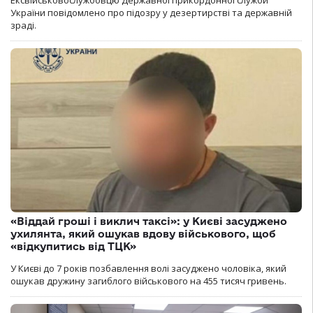
Ексвійськовослужбовцю Державної прикордонної служби
України повідомлено про підозру у дезертирстві та державній
зраді.
«Віддай гроші і виклич таксі»: у Києві засуджено
ухилянта, який ошукав вдову військового, щоб
«відкупитись від ТЦК»
У Києві до 7 років позбавлення волі засуджено чоловіка, який
ошукав дружину загиблого військового на 455 тисяч гривень.