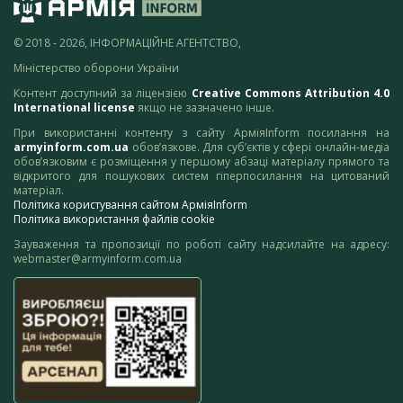
© 2018 - 2026, ІНФОРМАЦІЙНЕ АГЕНТСТВО,
Міністерство оборони України
Контент доступний за ліцензією
Creative Commons Attribution 4.0
International license
якщо не зазначено інше.
При використанні контенту з сайту АрміяInform посилання на
armyinform.com.ua
обов’язкове. Для суб’єктів у сфері онлайн-медіа
обов’язковим є розміщення у першому абзаці матеріалу прямого та
відкритого для пошукових систем гіперпосилання на цитований
матеріал.
Політика користування сайтом АрміяInform
Політика використання файлів cookie
Зауваження та пропозиції по роботі сайту надсилайте на адресу:
webmaster@armyinform.com.ua