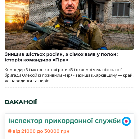
Знищив шістьох росіян, а сімох взяв у полон:
історія командира «Гіря»
Командир 3-ї мотопіхотної роти 43-ї окремої механізованої
бригади Олексій із позивним «Гіря» захищає Харківщину — край,
де народився та виріс.
ВАКАНСІЇ
Інспектор прикордонної служби
від 21000 до 30000 грн