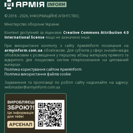
© 2018 - 2026, ІНФОРМАЦІЙНЕ АГЕНТСТВО,
Міністерство оборони України
Контент доступний за ліцензією
Creative Commons Attribution 4.0
International license
якщо не зазначено інше.
При використанні контенту з сайту АрміяInform посилання на
armyinform.com.ua
обов’язкове. Для суб’єктів у сфері онлайн-медіа
обов’язковим є розміщення у першому абзаці матеріалу прямого та
відкритого для пошукових систем гіперпосилання на цитований
матеріал.
Політика користування сайтом АрміяInform
Політика використання файлів cookie
Зауваження та пропозиції по роботі сайту надсилайте на адресу:
webmaster@armyinform.com.ua