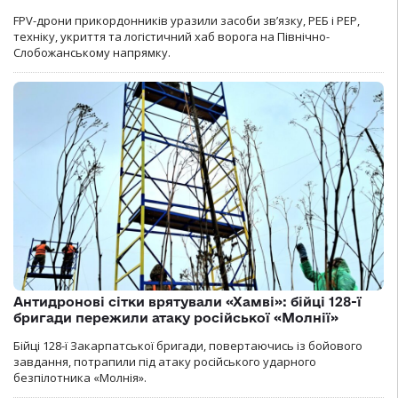
FPV-дрони прикордонників уразили засоби зв’язку, РЕБ і РЕР,
техніку, укриття та логістичний хаб ворога на Північно-
Слобожанському напрямку.
Антидронові сітки врятували «Хамві»: бійці 128-ї
бригади пережили атаку російської «Молнії»
Бійці 128-ї Закарпатської бригади, повертаючись із бойового
завдання, потрапили під атаку російського ударного
безпілотника «Молнія».