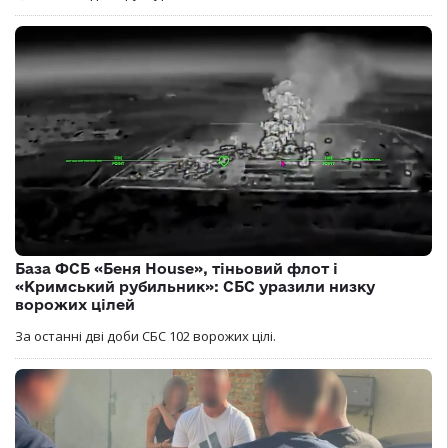
База ФСБ «Беня House», тіньовий флот і
«Кримський рубильник»: СБС уразили низку
ворожих цілей
За останні дві доби СБС 102 ворожих цілі.