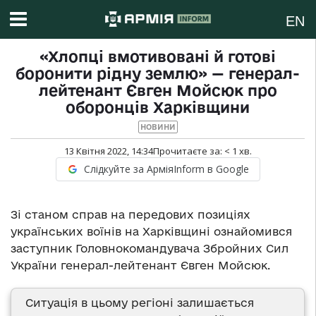
EN
«Хлопці вмотивовані й готові
боронити рідну землю» — генерал-
лейтенант Євген Мойсюк про
оборонців Харківщини
НОВИНИ
13 Квітня 2022, 14:34
Прочитаєте за:
< 1
хв.
Слідкуйте за АрміяInform в Google
Зі станом справ на передових позиціях
українських воїнів на Харківщині ознайомився
заступник Головнокомандувача Збройних Сил
України генерал-лейтенант Євген Мойсюк.
Ситуація в цьому регіоні залишається