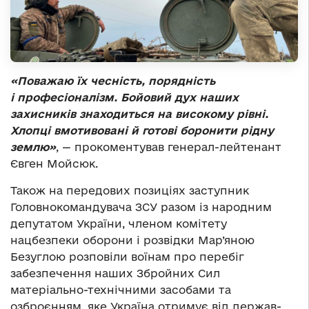
«Поважаю їх чесність, порядність
і професіоналізм. Бойовий дух наших
захисників знаходиться на високому рівні.
Хлопці вмотивовані й готові боронити рідну
землю»
, — прокоментував генерал-лейтенант
Євген Мойсюк.
Також на передових позиціях заступник
Головнокомандувача ЗСУ разом із народним
депутатом України, членом комітету
нацбезпеки оборони і розвідки Мар’яною
Безуглою розповіли воїнам про перебіг
забезпечення наших Збройних Сил
матеріально-технічними засобами та
озброєнням, яке Україна отримує від держав-