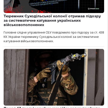
Тюремник Суходільської колонії отримав підозру
за систематичне катування українських
військовополонених
Головне слідче управління СБУ повідомило про підозру за ст. 438
КК України тюремнику Суходільської колонії за систематичне
катування військовополонених.