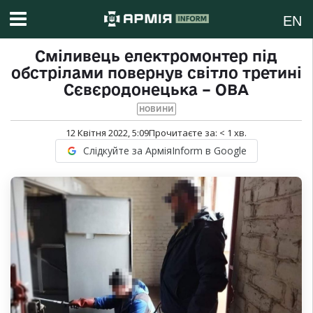
EN
Сміливець електромонтер під
обстрілами повернув світло третині
Сєвєродонецька – ОВА
НОВИНИ
12 Квітня 2022, 5:09
Прочитаєте за:
< 1
хв.
Слідкуйте за АрміяInform в Google