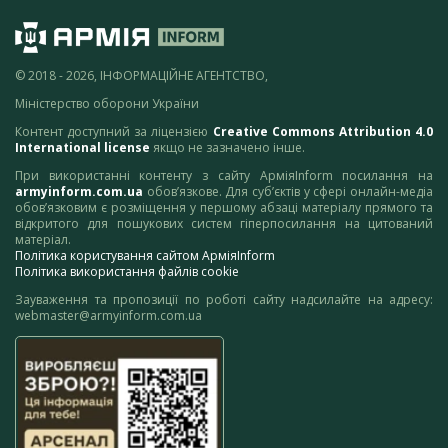
© 2018 - 2026, ІНФОРМАЦІЙНЕ АГЕНТСТВО,
Міністерство оборони України
Контент доступний за ліцензією
Creative Commons Attribution 4.0
International license
якщо не зазначено інше.
При використанні контенту з сайту АрміяInform посилання на
armyinform.com.ua
обов’язкове. Для суб’єктів у сфері онлайн-медіа
обов’язковим є розміщення у першому абзаці матеріалу прямого та
відкритого для пошукових систем гіперпосилання на цитований
матеріал.
Політика користування сайтом АрміяInform
Політика використання файлів cookie
Зауваження та пропозиції по роботі сайту надсилайте на адресу:
webmaster@armyinform.com.ua