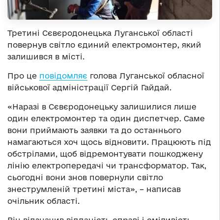
Третині Сєвєродонецька Луганської області
повернув світло єдиний електромонтер, який
залишився в місті.
Про це
повідомляє
голова Луганської обласної
військової адміністрації Сергій Гайдай.
«Наразі в Сєвєродонецьку залишилися лише
один електромонтер та один диспетчер. Саме
вони приймають заявки та до останнього
намагаються хоч щось відновити. Працюють під
обстрілами, щоб відремонтувати пошкоджену
лінію електропередачі чи трансформатор. Так,
сьогодні вони знов повернули світло
знеструмленій третині міста», – написав
очільник області.
Він відзначив відданість справі і сміливість