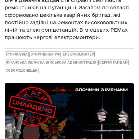
ремонтників на Луганщині. Загалом по області
сформовано декілька аварійних бригад, які
постійно задіяні на ремонтах високовольтних
ліній та електропідстанцій. В місцевих РЕМах
працюють чергові електромонтери.
STOPRUSSIA
ВТОРГНЕННЯ РФ
ЕЛЕКТРОМОНТЕР
ЛУГАНСЬКА ОБЛАСНА ВІЙСЬКОВА АДМІНІСТРАЦІЯ
СЕРГІЙ ГАЙДАЙ
СЄВЄРОДОНЕЦЬК