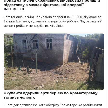
Понад 63 тисячі українських військових пройшли
підготовку в межах британської операції
INTERFLEX
Багатонаціональна навчальна операція INTERFLEX, яку очолює
Велика Британія, відзначає чотири роки роботи. Підготовку в її
межах пройшли понад 63 тисячі воїнів.
Окупанти вдарили артилерією по Краматорську:
загинув чоловік
Внаслідок артилерійського обстрілу Краматорська російськими