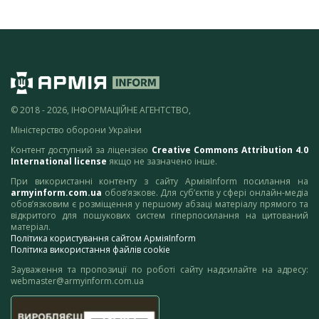
© 2018 - 2026, ІНФОРМАЦІЙНЕ АГЕНТСТВО,
Міністерство оборони України
Контент доступний за ліцензією
Creative Commons Attribution 4.0
International license
якщо не зазначено інше.
При використанні контенту з сайту АрміяInform посилання на
armyinform.com.ua
обов’язкове. Для суб’єктів у сфері онлайн-медіа
обов’язковим є розміщення у першому абзаці матеріалу прямого та
відкритого для пошукових систем гіперпосилання на цитований
матеріал.
Політика користування сайтом АрміяInform
Політика використання файлів cookie
Зауваження та пропозиції по роботі сайту надсилайте на адресу:
webmaster@armyinform.com.ua