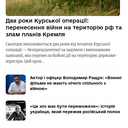
Два роки Курської операції:
перенесення війни на територію рф та
злам планів Кремля
Сьогодні виповнюється два роки від початку Курської
операції — безпрецедентної за задумом і виконанням
кампанії, яка перенесла бойові дії на територію держави-
агресора. Цей крок…
Актор і офіцер Володимир Ращук: «Воєнні
фільми не мають нічого спільного з
війною»
«Це зло має бути переможене»: історія
українця, який пережив російський полон