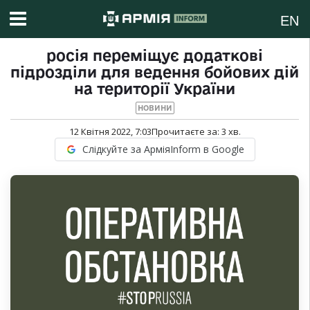
EN
росія переміщує додаткові
підрозділи для ведення бойових дій
на території України
НОВИНИ
12 Квітня 2022, 7:03
Прочитаєте за:
3
хв.
Слідкуйте за АрміяInform в Google