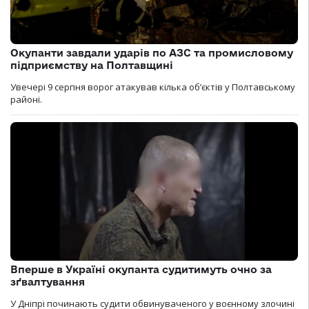
Окупанти завдали ударів по АЗС та промисловому
підприємству на Полтавщині
Увечері 9 серпня ворог атакував кілька обʼєктів у Полтавському
районі.
Вперше в Україні окупанта судитимуть очно за
зґвалтування
У Дніпрі починають судити обвинуваченого у воєнному злочині