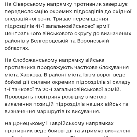
На Сіверському напрямку противник завершує
передислокацію окремих підрозділів до східної
операційної зони. Триває переміщення
підрозділів 41-ї загальновійськової армії
Центрального військового округу до визначених
районів у Бєлгородській та Воронезькій
областях.
На Слобожанському напрямку війська
противника продовжують часткове блокування
міста Харкова. В районі міста Ізюм ворог веде
бойові дії силами окремих підрозділів зі складу
1-ї танкової та 20-ї загальновійськової армій.
Проводить повітряну розвідку з метою
виявлення позицій підрозділів наших військ та
визначення маршрутів їх висування.
На Донецькому і Таврійському напрямках
противник веде бойові дії та утримує визначені