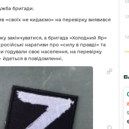
12
жба бригади.
12
в «своїх не кидаємо» на перевірку виявився
12
оху закінчуватися, а бригада «Холодний Яр»
 російські наративи про «силу в правді» та
и годували своє населення, на перевірку
 йдеться в повідомленні.
В