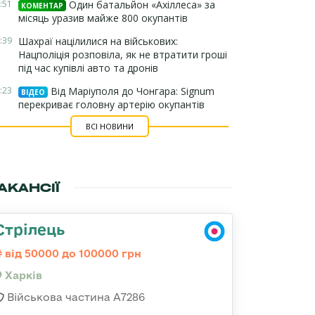
:51
Один батальйон «Ахіллеса» за
КОМЕНТАР
місяць уразив майже 800 окупантів
:39
Шахраї націлилися на військових:
Нацполіція розповіла, як не втратити гроші
під час купівлі авто та дронів
:23
Від Маріуполя до Чонгара: Signum
ВІДЕО
перекриває головну артерію окупантів
ВСІ НОВИНИ
АКАНСІЇ
Стрілець
від 50000 до 100000 грн
Харків
Військова частина А7286