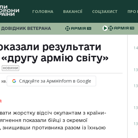
ГОЛОВНА
ВАКАНСІЇ
СОЦЗАХИСТ
ПРО 
ДОВІДНИК ВЕТЕРАНА
оказали результати
14
«другу армію світу»
НОВИНИ
13
Слідкуйте за АрміяInform в Google
1
хв.
13
я
13
ати жорстку відсіч окупантам з країни-
сягнення показали бійці з окремої
13
, знищивши противника разом із їхньою