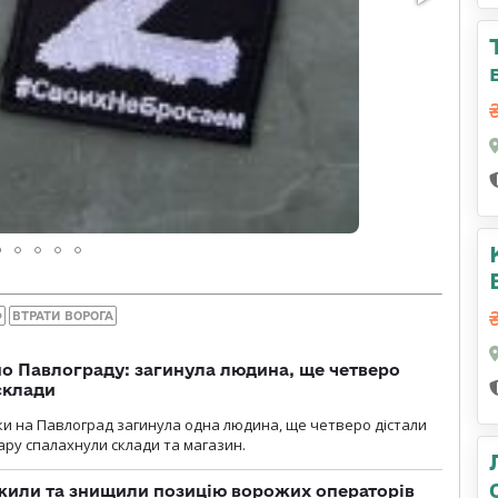
Ф
ВТРАТИ ВОРОГА
о Павлограду: загинула людина, ще четверо
склади
аки на Павлоград загинула одна людина, ще четверо дістали
ару спалахнули склади та магазин.
жили та знищили позицію ворожих операторів