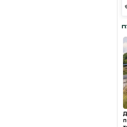
П
Д
п