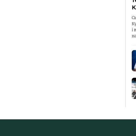
т
К
С
К
і 
н