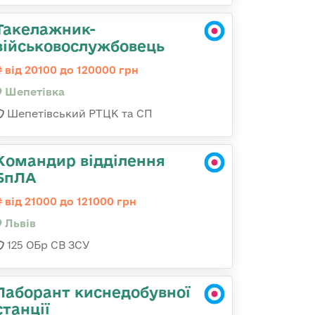
Такелажник-
військовослужбовець
від 20100 до 120000 грн
Шепетівка
Шепетівський РТЦК та СП
Командир відділення
БпЛА
від 21000 до 121000 грн
Львів
125 ОБр СВ ЗСУ
Лаборант киснедобувної
станції