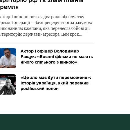
ериторію рф та злам планів
ремля
ьогодні виповнюється два роки від початку
урської операції — безпрецедентної за задумом
виконанням кампанії, яка перенесла бойові дії
а територію держави-агресора. Цей крок…
Актор і офіцер Володимир
Ращук: «Воєнні фільми не мають
нічого спільного з війною»
«Це зло має бути переможене»:
історія українця, який пережив
російський полон