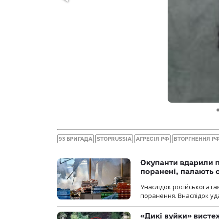
93 БРИГАДА
STOPRUSSIA
АГРЕСІЯ РФ
ВТОРГНЕННЯ Р
Окупанти вдарили п
поранені, палають 
Унаслідок російської ат
поранення. Внаслідок уд
«Дикі вуйки» висте