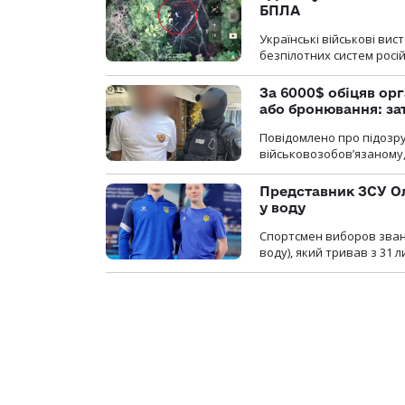
БПЛА
Українські військові ви
безпілотних систем росій
За 6000$ обіцяв орг
або бронювання: з
Повідомлено про підозру
військовозобов’язаному, 
Представник ЗСУ Ол
у воду
Спортсмен виборов званн
воду), який тривав з 31 