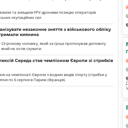
стежили та знищили FPV-дронами позицію операторів
ських окупаційних сил.
анізувати незаконне зняття з військового обліку
атримали киянина
 23-річному чоловіку, який за гроші пропонував допомогу
який не хотів служити.
ексій Середа став чемпіоном Європи зі стрибків
я на чемпіонаті Європи з водних видів спорту (стрибки у
липня по 6 серпня в Парижі (Франція).