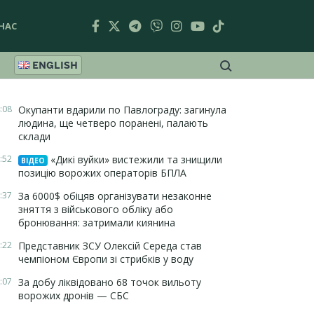
НАС
ENGLISH
:08
Окупанти вдарили по Павлограду: загинула
людина, ще четверо поранені, палають
склади
:52
«Дикі вуйки» вистежили та знищили
ВІДЕО
позицію ворожих операторів БПЛА
:37
За 6000$ обіцяв організувати незаконне
зняття з військового обліку або
бронювання: затримали киянина
:22
Представник ЗСУ Олексій Середа став
чемпіоном Європи зі стрибків у воду
:07
За добу ліквідовано 68 точок вильоту
ворожих дронів — СБС