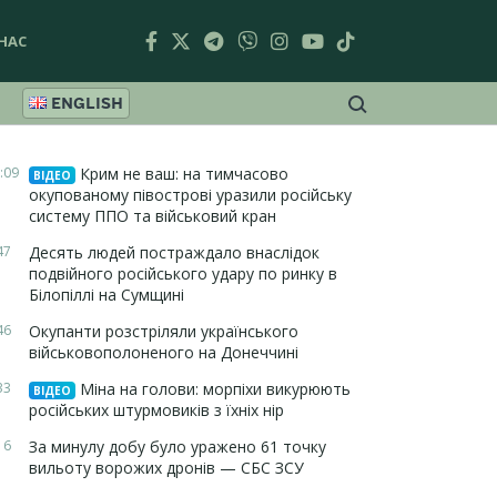
НАС
ENGLISH
:09
Крим не ваш: на тимчасово
ВІДЕО
окупованому півострові уразили російську
систему ППО та військовий кран
47
Десять людей постраждало внаслідок
подвійного російського удару по ринку в
Білопіллі на Сумщині
46
Окупанти розстріляли українського
військовополоненого на Донеччині
33
Міна на голови: морпіхи викурюють
ВІДЕО
російських штурмовиків з їхніх нір
16
За минулу добу було уражено 61 точку
вильоту ворожих дронів — СБС ЗСУ