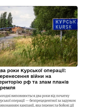
ва роки Курської операції:
еренесення війни на
ериторію рф та злам планів
ремля
ьогодні виповнюється два роки від початку
урської операції — безпрецедентної за задумом
виконанням кампанії, яка перенесла бойові дії