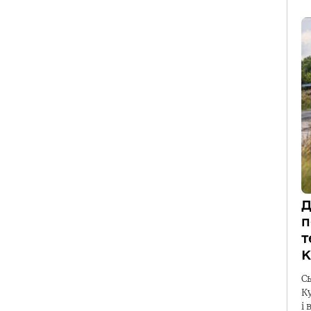
Д
п
т
К
С
К
і 