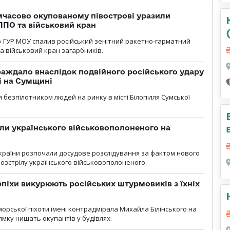
мчасово окупованому півострові уразили
ППО та військовий кран
» ГУР МОУ спалив російський зенітний ракетно-гарматний
а військовий кран загарбників.
аждало внаслідок подвійного російського удару
лі на Сумщині
 безпілотником людей на ринку в місті Білопілля Сумської
ли українського військовополоненого на
країни розпочали досудове розслідування за фактом нового
озстрілу українського військовополоненого.
рпіхи викурюють російських штурмовиків з їхніх
морської піхоти імені контрадмірала Михайла Білінського на
мку нищать окупантів у будівлях.