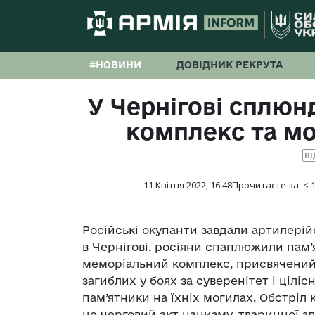
#НОВИНИ
ДОВІДНИК РЕКРУТА
У Чернігові сплю
комплекс та мо
ВІ
11 Квітня 2022, 16:48
Прочитаєте за:
< 
Російські окупанти завдали артилерій
в Чернігові. росіяни спаплюжили пам’я
меморіальний комплекс, присвячений у
загиблих у боях за суверенітет і ціліс
пам’ятники на їхніх могилах. Обстріл
це черговий акт нацизму, тваринної зл