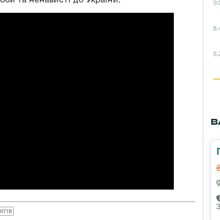
9:
8:
8:
В
ІГІВ