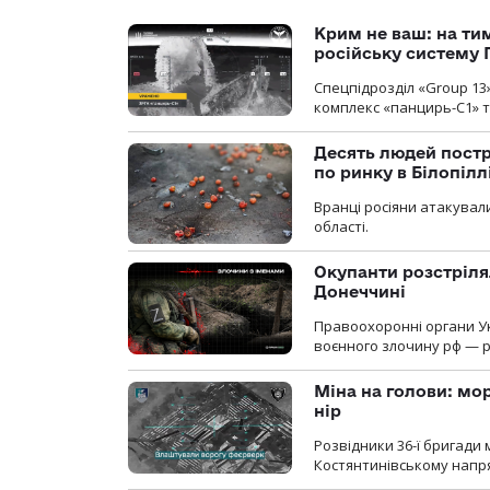
Крим не ваш: на ти
російську систему 
Спецпідрозділ «Group 13
комплекс «панцирь-С1» т
Десять людей постр
по ринку в Білопіл
Вранці росіяни атакували
області.
Окупанти розстріля
Донеччині
Правоохоронні органи У
воєнного злочину рф — р
Міна на голови: мо
нір
Розвідники 36-ї бригади 
Костянтинівському напря