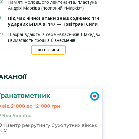
00
Пам’яті молодшого лейтенанта, пластуна
Андрія Марківа (позивний «Маркіз»)
41
Під час нічної атаки знешкоджено 114
ударних БПЛА зі 147 — Повітряні Сили
23
Шахраї вдають із себе «власників Шахедів»
і вимагають гроші з бізнесменів
ВСІ НОВИНИ
АКАНСІЇ
Гранатометник
від 21000 до 121000 грн
Вся Україна
1 центр рекрутингу Сухопутних військ
ЗСУ