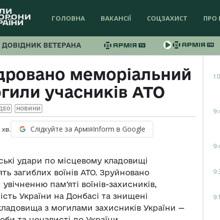
ГОЛОВНА
ВАКАНСІЇ
СОЦЗАХИСТ
ПРО 
ДОВІДНИК ВЕТЕРАНА
ндровано меморіальний
10
гили учасників АТО
ДЕО
НОВИНИ
9:
Слідкуйте за АрміяInform в Google
1
хв.
9:
ські удари по місцевому кладовищі
9:
ть загиблих воїнів АТО. Зруйновано
вічненню пам’яті воїнів-захисників,
ність України на Донбасі та знищені
9:
 кладовища з могилами захисників України —
оби та ненависті до України.