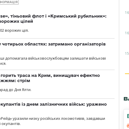
НФОРМАЦІЯ
16
se», тіньовий флот і «Кримський рубильник»:
ворожих цілей
02 ворожих цілі.
16
у чотирьох областях: затримано організаторів
15
роші допомагала військовослужбовцям залишати військові
ися.
, горить траса на Крим, винищувач ефектно
іжжям: стрім
рад до Дня Ялти.
В
купантів із днем залізничних військ: уражено
«Рейд» уразили низку російських локомотивів, завдавши
і окупантів.