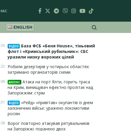
НАС
ENGLISH
:35
База ФСБ «Беня House», тіньовий
ВІДЕО
флот і «Кримський рубильник»: СБС
уразили низку ворожих цілей
:22
Робили дезертирів у чотирьох областях:
затримано організаторів схеми
:06
Атака на порт Ялти, горить траса
АНОНС
на Крим, винищувач ефектно пролітає над
Запоріжжям: стрім
:51
«Рейд» «привітав» окупантів із днем
ВІДЕО
залізничних військ: уражено локомотиви
росіян
:38
Ворог повторно атакував рятувальників
на Запоріжжі: поранено двох