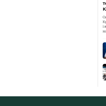
т
К
С
К
і 
н