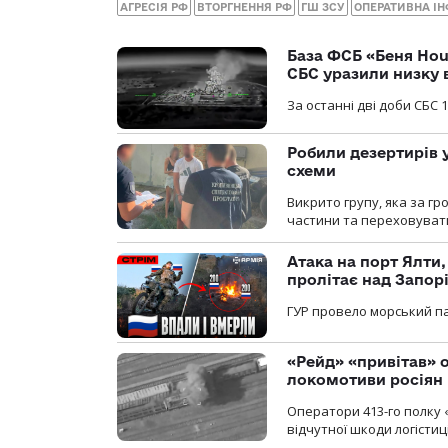
АГРЕСІЯ РФ
ВТОРГНЕННЯ РФ
ГШ ЗСУ
ОПЕРАТИВНА І
База ФСБ «Беня Hou
СБС уразили низку 
За останні дві доби СБС 1
Робили дезертирів 
схеми
Викрито групу, яка за г
частини та переховуват
Атака на порт Ялти
пролітає над Запор
ГУР провело морський па
«Рейд» «привітав» о
локомотиви росіян
Оператори 413-го полку 
відчутної шкоди логістиц