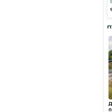
П
Д
п