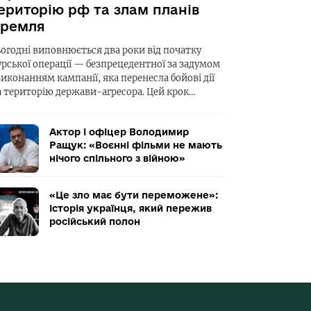
ериторію рф та злам планів
ремля
ьогодні виповнюється два роки від початку
урської операції — безпрецедентної за задумом
виконанням кампанії, яка перенесла бойові дії
а територію держави-агресора. Цей крок…
Актор і офіцер Володимир
Ращук: «Воєнні фільми не мають
нічого спільного з війною»
«Це зло має бути переможене»:
історія українця, який пережив
російський полон