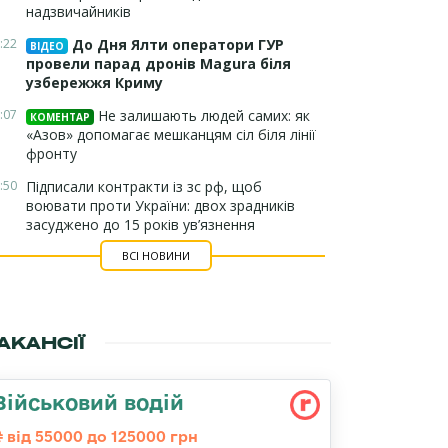
надзвичайників
:22
До Дня Ялти оператори ГУР
ВІДЕО
провели парад дронів Magura біля
узбережжя Криму
:07
Не залишають людей самих: як
КОМЕНТАР
«Азов» допомагає мешканцям сіл біля лінії
фронту
:50
Підписали контракти із зс рф, щоб
воювати проти України: двох зрадників
засуджено до 15 років ув’язнення
ВСІ НОВИНИ
АКАНСІЇ
Військовий водій
від 55000 до 125000 грн