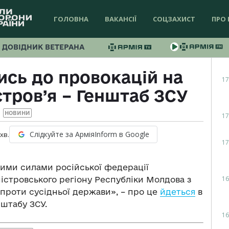
ГОЛОВНА
ВАКАНСІЇ
СОЦЗАХИСТ
ПРО 
ДОВІДНИК ВЕТЕРАНА
ись до провокацій на
17
стров’я – Генштаб ЗСУ
НОВИНИ
17
Слідкуйте за АрміяInform в Google
хв.
17
ими силами російської федерації
16
істровського регіону Республіки Молдова з
 проти сусідньої держави», – про це
йдеться
в
 штабу ЗСУ.
16