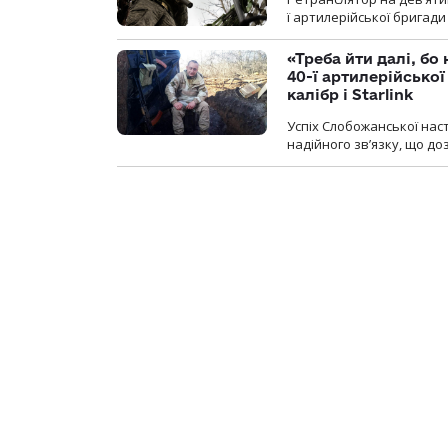
ї артилерійської бригад
«Треба йти далі, бо
40-ї артилерійсько
калібр і Starlink
Успіх Слобожанської нас
надійного зв’язку, що д