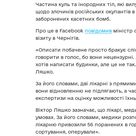
Частина куль та інородних тіл, які ви
щодо злочинів російських окупантів в 
заборонених касетних бомб.
Про це в Facebook
повідомив
міністр 
візиту в Чернігів.
«Описати побачене просто бракує слів.
говорити в голос, бо вони нецензурні
хотів написати будинки, але це не так.
Ляшко.
За його словами, дві лікарні з прямим
вони відновленню не підлягають, а ч
експертизи на оцінку можливості їхнь
Віктор Ляшко зазначає, що лікарі, ме
умовах. За його словами, медики розп
лікарню привозили 56 поранених в годи
сортування, оперували».