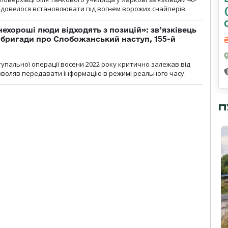
и довелося встановлювати під вогнем ворожих снайперів.
 нехороші люди відходять з позицій»: зв’язківець
ї бригади про Слобожанський наступ, 155-й
тупальної операції восени 2022 року критично залежав від
озволяв передавати інформацію в режимі реального часу.
П