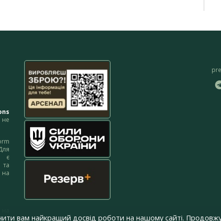
pr
ons
не
orm
Для
м є
 та
 на
 на
чити вам найкращий досвід роботи на нашому сайті. Продовжу