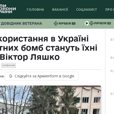
ГОЛОВНА
ВАКАНСІЇ
СОЦЗАХИСТ
ПРО 
ДОВІДНИК ВЕТЕРАНА
ористання в Україні
8:
них бомб стануть їхні
 Віктор Ляшко
8:
НОВИНИ
6:
Слідкуйте за АрміяInform в Google
хв.
6: