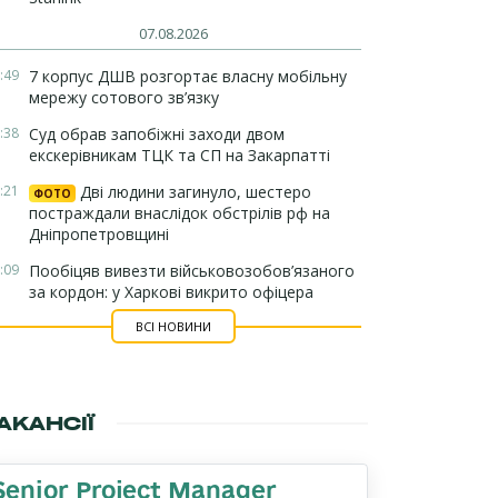
07.08.2026
:49
7 корпус ДШВ розгортає власну мобільну
мережу сотового зв’язку
:38
Суд обрав запобіжні заходи двом
екскерівникам ТЦК та СП на Закарпатті
:21
Дві людини загинуло, шестеро
ФОТО
постраждали внаслідок обстрілів рф на
Дніпропетровщині
:09
Пообіцяв вивезти військовозобов’язаного
за кордон: у Харкові викрито офіцера
ВСІ НОВИНИ
АКАНСІЇ
Senior Project Manager