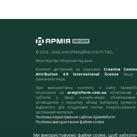
© 2018 - 2026, ІНФОРМАЦІЙНЕ АГЕНТСТВО,
Міністерство оборони України
Контент доступний за ліцензією
Creative Comm
Attribution 4.0 International license
якщо 
зазначено інше.
При використанні контенту з сайту АрміяInf
посилання на
armyinform.com.ua
обов’язкове. 
суб’єктів у сфері онлайн-медіа обов’язкови
розміщення у першому абзаці матеріалу прямого
відкритого для пошукових систем гіперпосилання
цитований матеріал.
Політика користування сайтом АрміяInform
Політика використання файлів cookie
Зауваження та пропозиції по роботі сайту надсилайте
Ми використовуємо файли cookie, щоб забезпе
адресу:
webmaster@armyinform.com.ua