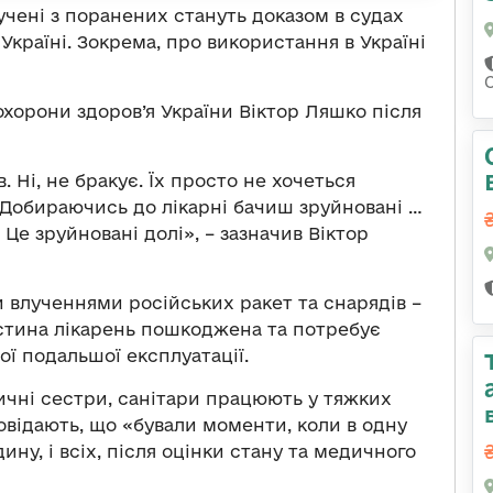
лучені з поранених стануть доказом в судах
Україні. Зокрема, про використання в Україні
охорони здоров’я України Віктор Ляшко після
 Ні, не бракує. Їх просто не хочеться
. Добираючись до лікарні бачиш зруйновані …
 Це зруйновані долі», – зазначив Віктор
и влученнями російських ракет та снарядів –
астина лікарень пошкоджена та потребує
ої подальшої експлуатації.
дичні сестри, санітари працюють у тяжких
овідають, що «бували моменти, коли в одну
ну, і всіх, після оцінки стану та медичного