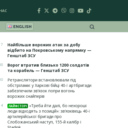
НАС
ENGLISH
17
Найбільше ворожих атак за добу
відбито на Покровському напрямку —
Генштаб ЗСУ
00
Ворог втратив близько 1200 солдатів
та корабель — Генштаб ЗСУ
30
Ретранслятори встановлювали під
обстрілами: у Харкові бійці 40-ї артбригади
забезпечили зв’язок попри вогонь
ворожих снайперів
14
«Треба йти далі, бо нехороші
ЛАЙФСТОРІ
люди відходять з позицій»: зв’язківець 40-ї
артилерійської бригади про
Слобожанський наступ, 155-й калібр і
Starlink