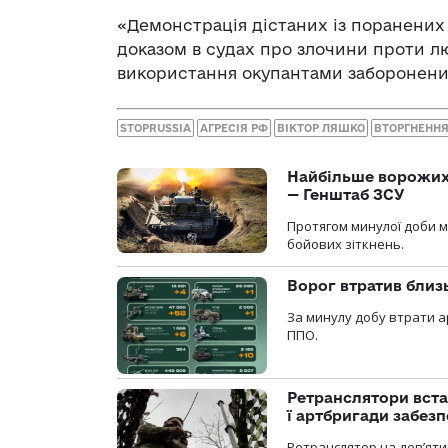
«Демонстрація дістаних із поранених 
доказом в судах про злочини проти л
використання окупантами заборонених
STOPRUSSIA
АГРЕСІЯ РФ
ВІКТОР ЛЯШКО
ВТОРГНЕННЯ
Найбільше ворожих 
— Генштаб ЗСУ
Протягом минулої доби м
бойових зіткнень.
Ворог втратив близ
За минулу добу втрати ар
ППО.
Ретранслятори вста
ї артбригади забез
Ретранслятор на дев’ятип