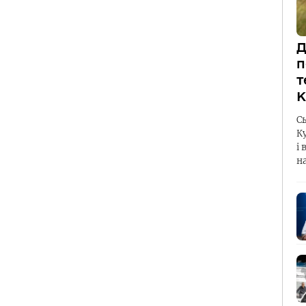
Д
п
т
К
С
К
і 
н