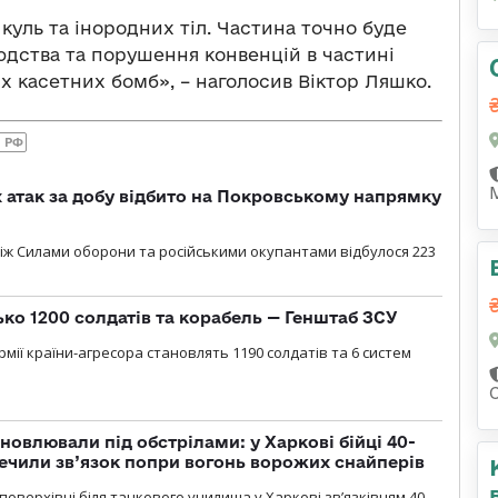
куль та інородних тіл. Частина точно буде
юдства та порушення конвенцій в частині
 касетних бомб», – наголосив Віктор Ляшко.
 РФ
атак за добу відбито на Покровському напрямку
іж Силами оборони та російськими окупантами відбулося 223
ько 1200 солдатів та корабель — Генштаб ЗСУ
мії країни-агресора становлять 1190 солдатів та 6 систем
новлювали під обстрілами: у Харкові бійці 40-
печили зв’язок попри вогонь ворожих снайперів
оверхівці біля танкового училища у Харкові зв’язківцям 40-