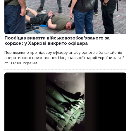
Пообіцяв вивезти військовозобов’язаного за
кордон: у Харкові викрито офіцера
Повідомлено про підозру офіцеру штабу одного з батальйонів
оперативного призначення Національної гвардії України за ч. 3
ст. 332 КК України.