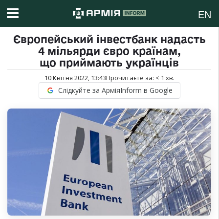
EN
Європейський інвестбанк надасть
4 мільярди євро країнам,
що приймають українців
10 Квітня 2022, 13:43
Прочитаєте за:
< 1
хв.
Слідкуйте за АрміяInform в Google