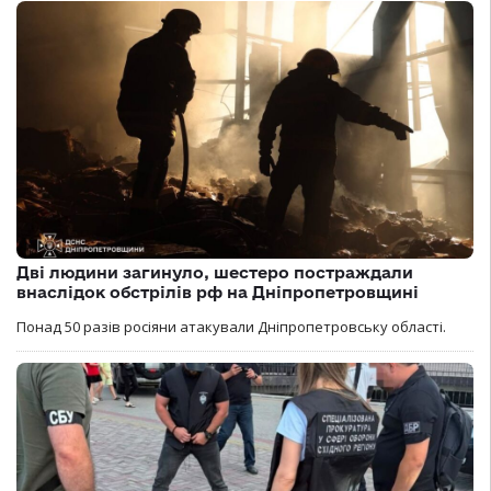
Дві людини загинуло, шестеро постраждали
внаслідок обстрілів рф на Дніпропетровщині
Понад 50 разів росіяни атакували Дніпропетровську області.