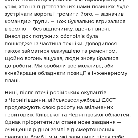
усім, хто на підготовлених нами позиціях буде
зустрічати ворога і громити його, — зазначив
командир групи. — Тож буквально вгризалися
в землю — без відпочинку, вдень і вночі.
Внаслідок потужних обстрілів була
пошкоджена частина техніки. Доводилося
також займатися евакуацією та ремонтом.
Щойно вогонь вщухав, люди знову бралися
до роботи. Ми зробили все можливе, аби
якнайкраще обладнати позиції в інженерному
плані.
Нині, після втечі російських окупантів
з Чернігівщини, військовослужбовці ДССТ
продовжують свою роботу на звільнених
територіях Київської та Чернігівської областей.
Однак пріоритетним стане нове завдання —
очищення рідної землі від смертоносних
снарядів, бомб і мін, які залишили після себе