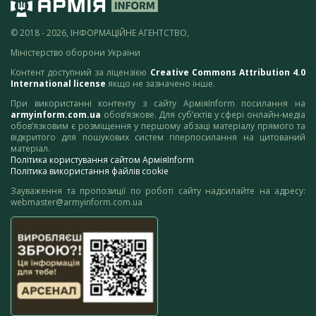
© 2018 - 2026, ІНФОРМАЦІЙНЕ АГЕНТСТВО,
Міністерство оборони України
Контент доступний за ліцензією
Creative Commons Attribution 4.0
International license
якщо не зазначено інше.
При використанні контенту з сайту АрміяInform посилання на
armyinform.com.ua
обов’язкове. Для суб’єктів у сфері онлайн-медіа
обов’язковим є розміщення у першому абзаці матеріалу прямого та
відкритого для пошукових систем гіперпосилання на цитований
матеріал.
Політика користування сайтом АрміяInform
Політика використання файлів cookie
Зауваження та пропозиції по роботі сайту надсилайте на адресу:
webmaster@armyinform.com.ua