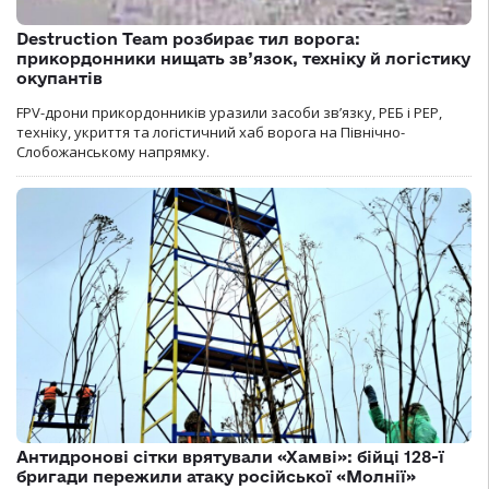
Destruction Team розбирає тил ворога:
прикордонники нищать зв’язок, техніку й логістику
окупантів
FPV-дрони прикордонників уразили засоби зв’язку, РЕБ і РЕР,
техніку, укриття та логістичний хаб ворога на Північно-
Слобожанському напрямку.
Антидронові сітки врятували «Хамві»: бійці 128-ї
бригади пережили атаку російської «Молнії»