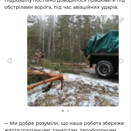
Підрозділу постійно доводилося працювати під
обстрілами ворога, під час авіаційних ударів.
— Ми добре розуміли, що наша робота збереже
життя піхотинцям, танкістам, тероборонцям,