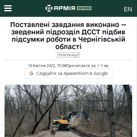
EN
Поставлені завдання виконано —
зведений підрозділ ДССТ підбив
підсумки роботи в Чернігівській
області
ПУБЛІКАЦІЇ
10 Квітня 2022, 15:06
Прочитаєте за:
< 1
хв.
Слідкуйте за АрміяInform в Google