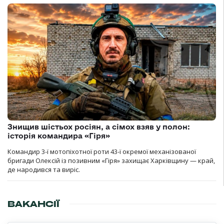
Знищив шістьох росіян, а сімох взяв у полон:
історія командира «Гіря»
Командир 3-ї мотопіхотної роти 43-ї окремої механізованої
бригади Олексій із позивним «Гіря» захищає Харківщину — край,
де народився та виріс.
ВАКАНСІЇ