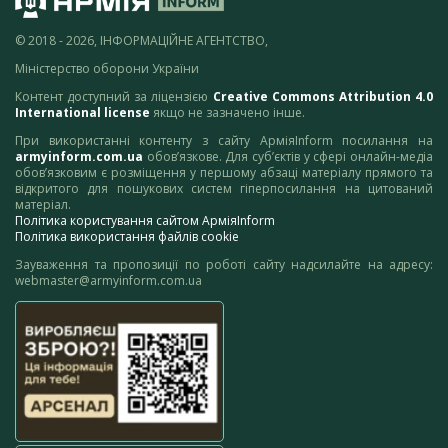
© 2018 - 2026, ІНФОРМАЦІЙНЕ АГЕНТСТВО,
Міністерство оборони України
Контент доступний за ліцензією
Creative Commons Attribution 4.0
International license
якщо не зазначено інше.
При використанні контенту з сайту АрміяInform посилання на
armyinform.com.ua
обов’язкове. Для суб’єктів у сфері онлайн-медіа
обов’язковим є розміщення у першому абзаці матеріалу прямого та
відкритого для пошукових систем гіперпосилання на цитований
матеріал.
Політика користування сайтом АрміяInform
Політика використання файлів cookie
Зауваження та пропозиції по роботі сайту надсилайте на адресу:
webmaster@armyinform.com.ua