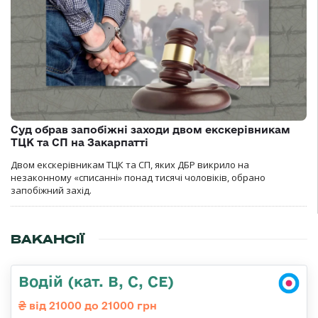
Суд обрав запобіжні заходи двом екскерівникам
ТЦК та СП на Закарпатті
Двом екскерівникам ТЦК та СП, яких ДБР викрило на
незаконному «списанні» понад тисячі чоловіків, обрано
запобіжний захід.
ВАКАНСІЇ
Водій (кат. B, C, CE)
від 21000 до 21000 грн