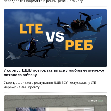
передавати інформацію в режимі реального часу.
7 корпус ДШВ розгортає власну мобільну мережу
сотового зв’язку
7 корпус швидкого реагування ДШВ ЗСУ тестує власну LTE-
мережу на лінії фронту.