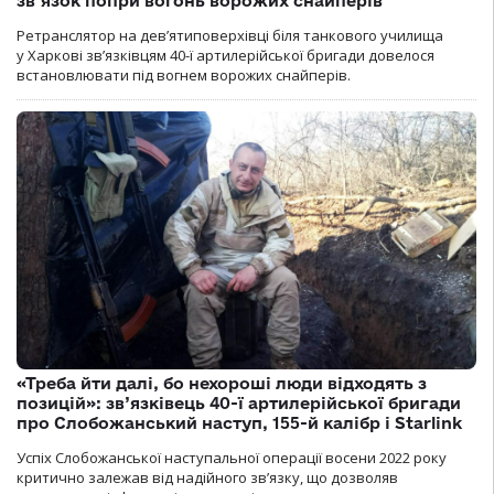
зв’язок попри вогонь ворожих снайперів
Ретранслятор на дев’ятиповерхівці біля танкового училища
у Харкові зв’язківцям 40-ї артилерійської бригади довелося
встановлювати під вогнем ворожих снайперів.
«Треба йти далі, бо нехороші люди відходять з
позицій»: зв’язківець 40-ї артилерійської бригади
про Слобожанський наступ, 155-й калібр і Starlink
Успіх Слобожанської наступальної операції восени 2022 року
критично залежав від надійного зв’язку, що дозволяв