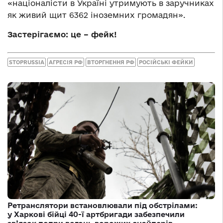
«націоналісти в Україні утримують в заручниках
як живий щит 6362 іноземних громадян».
Застерігаємо: це – фейк!
STOPRUSSIA
АГРЕСІЯ РФ
ВТОРГНЕННЯ РФ
РОСІЙСЬКІ ФЕЙКИ
Ретранслятори встановлювали під обстрілами:
у Харкові бійці 40-ї артбригади забезпечили