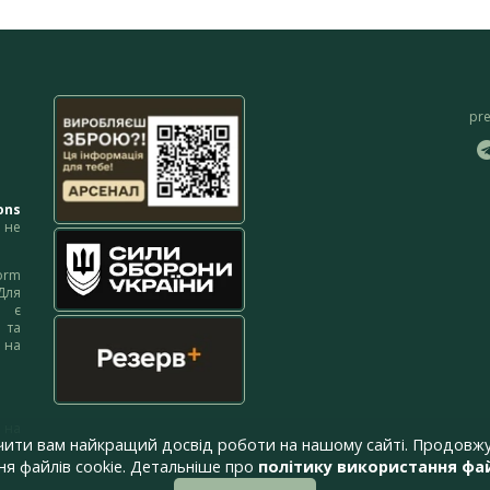
pr
ons
не
orm
Для
м є
 та
 на
 на
чити вам найкращий досвід роботи на нашому сайті. Продовжу
я файлів cookie. Детальніше про
політику використання фай