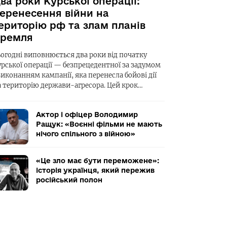
ва роки Курської операції:
еренесення війни на
ериторію рф та злам планів
ремля
ьогодні виповнюється два роки від початку
урської операції — безпрецедентної за задумом
виконанням кампанії, яка перенесла бойові дії
а територію держави-агресора. Цей крок…
Актор і офіцер Володимир
Ращук: «Воєнні фільми не мають
нічого спільного з війною»
«Це зло має бути переможене»:
історія українця, який пережив
російський полон