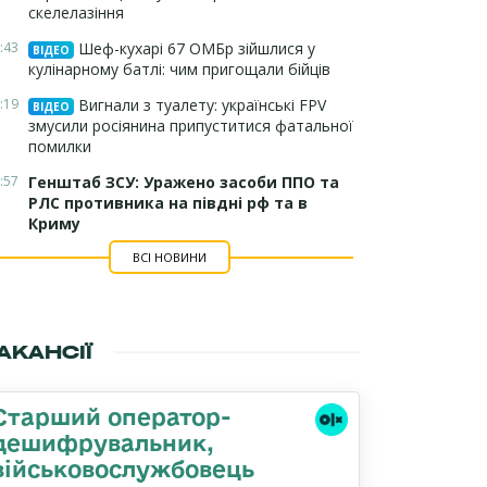
скелелазіння
:43
Шеф-кухарі 67 ОМБр зійшлися у
ВІДЕО
кулінарному батлі: чим пригощали бійців
:19
Вигнали з туалету: українські FPV
ВІДЕО
змусили росіянина припуститися фатальної
помилки
:57
Генштаб ЗСУ: Уражено засоби ППО та
РЛС противника на півдні рф та в
Криму
ВСІ НОВИНИ
АКАНСІЇ
Старший оператор-
дешифрувальник,
військовослужбовець