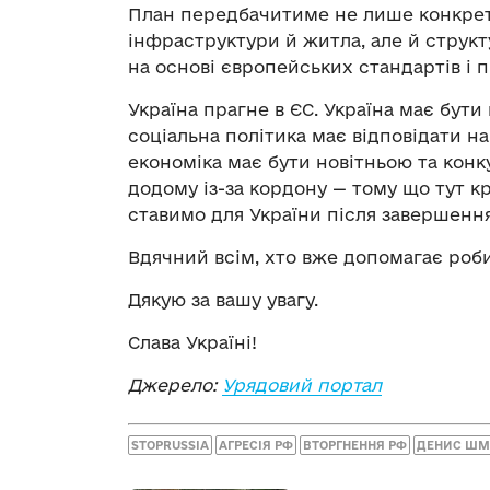
План передбачитиме не лише конкретн
інфраструктури й житла, але й струк
на основі європейських стандартів і п
Україна прагне в ЄС. Україна має бути
соціальна політика має відповідати н
економіка має бути новітньою та кон
додому із-за кордону — тому що тут кр
ставимо для України після завершення
Вдячний всім, хто вже допомагає роб
Дякую за вашу увагу.
Слава Україні!
Джерело:
Урядовий портал
STOPRUSSIA
АГРЕСІЯ РФ
ВТОРГНЕННЯ РФ
ДЕНИС ШМ