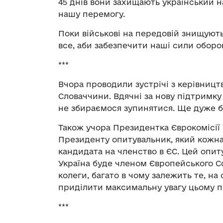
45 днів вони захищають український н
нашу перемогу.
Поки військові на передовій знищують
все, аби забезпечити наші сили оборо
***
Вчора проводили зустрічі з керівницт
Словаччини. Вдячні за нову підтримку д
не збираємося зупинятися. Ще дуже б
Також учора Президентка Єврокомісі
Президенту опитувальник, який кожна
кандидата на членство в ЄС. Цей опи
Україна буде членом Європейського Сою
колеги, багато в чому залежить те, на
приділити максимальну увагу цьому 
***