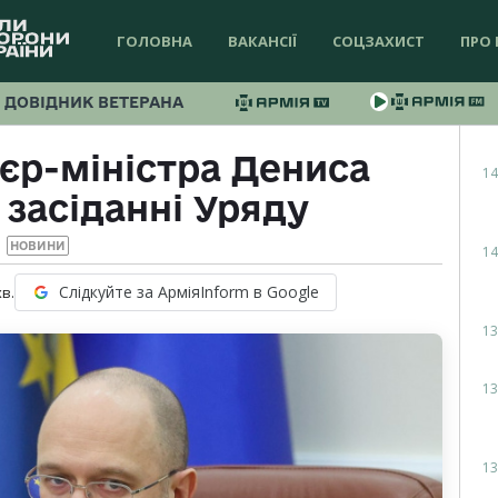
ГОЛОВНА
ВАКАНСІЇ
СОЦЗАХИСТ
ПРО 
ДОВІДНИК ВЕТЕРАНА
єр-міністра Дениса
14
засіданні Уряду
НОВИНИ
14
Слідкуйте за АрміяInform в Google
хв.
13
13
13