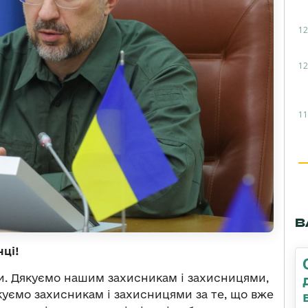
12
12
11
В
нці!
и. Дякуємо нашим захисникам і захисницями,
уємо захисникам і захисницями за те, що вже