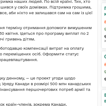
тримка наших людей. По всій країні. Тих, хто
лишився у своїх домівках. Підтримка грошима,
се, аби ніхто не залишався сам на сам із цієї
ня терміну отримання допомоги вимушеним
0 квітня. Ідеться про програму виплат по 2
чі гривень дітям.
ботодавцю компенсації витрат на оплату
ьо переміщених осіб. Оформити статус
працевлаштування.
дку денному, — це проект угоди щодо
д Уряду Канади в розмірі 500 млн канадських
фінансування першочергових потреб армії та
ох країн-членів, зокрема Канади,