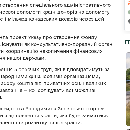
створення спеціального адміністративного
нсової допомоги країн-донорів на допомогу
є 1 мільярд канадських доларів через цей
нта проект Указу про створення Фонду
П
ціонувати як консультативно-дорадчий орган
ати координацію накопичення фінансових
ння нашої держави.
ння 5 робочих груп, які відповідатимуть за
іжнародними фінансовими організаціями,
збору коштів від приватних осіб і великих
 завдання — консолідувати всі можливі
.
Президента Володимира Зеленського проект
и з відновлення країни, яка буде займатись
лення та розвитку нашої країни.