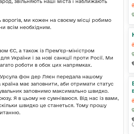
арод, звільняють наші міста і наближають
 ворогів, ми кожен на своєму місці робимо
ни всім необхідним.
вом ЄС, а також із Прем’єр-міністром
ля України і за нові санкції проти Росії. Ми
агато роботи в обох цих напрямках.
ї Урсула фон дер Ляєн передала нашому
 країна має заповнити, аби отримати статус
тувальник заповнимо максимально швидко.
зу. Я в цьому не сумніваюся. Від нас із вами,
 скільки швидко це станеться. Тому прошу
питанню.