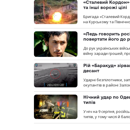
«Сталевий Кордон»
та інші ворожі цілі
Бригада «Сталевий Кордо
на Курському та Північ
«Ледь говорить рос
повертати його до 
До рук українських війсь
війну заради грошей, про
Рій «Баракуд» зірв
десант
Ударні безпілотники, за
окупантів в районі Залі
Нічний удар по Одещ
типів
У ніч на 9 серпня, росій
типів, у тому числі й бал