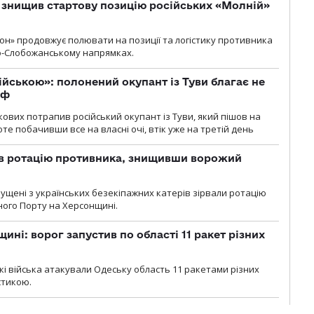
 знищив стартову позицію російських «Молній»
н» продовжує полювати на позиції та логістику противника
но-Слобожанському напрямках.
ійською»: полонений окупант із Туви благає не
рф
кових потрапив російський окупант із Туви, який пішов на
те побачивши все на власні очі, втік уже на третій день
ав ротацію противника, знищивши ворожий
пущені з українських безекіпажних катерів зірвали ротацію
зного Порту на Херсонщині.
ині: ворог запустив по області 11 ракет різних
ські війська атакували Одеську область 11 ракетами різних
істикою.