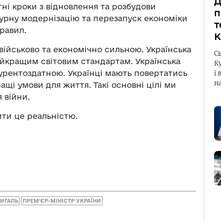
Д
і кроки з відновлення та розбудови
п
турну модернізацію та перезапуск економіки
т
равил.
К
 військово та економічно сильною. Українська
С
айкращим світовим стандартам. Українська
К
курентоздатною. Українці мають повертатись
і 
н
ащі умови для життя. Такі основні цілі ми
 війни.
ити це реальністю.
ИГАЛЬ
ПРЕМ’ЄР-МІНІСТР УКРАЇНИ