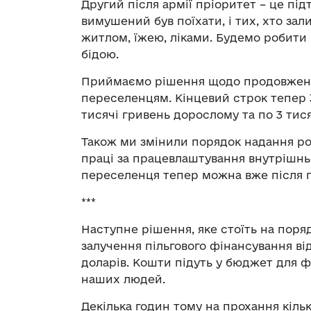
Другий після армії пріоритет – це під
вимушений був поїхати, і тих, хто за
житлом, їжею, ліками. Будемо робити в
бідою.
Приймаємо рішення щодо продовжен
переселенцям. Кінцевий строк тепер 3
тисячі гривень дорослому та по 3 тися
Також ми змінили порядок надання ро
праці за працевлаштування внутрішн
переселенця тепер можна вже після 
***
Наступне рішення, яке стоїть на поря
залучення пільгового фінансування ві
доларів. Кошти підуть у бюджет для 
наших людей.
Декілька годин тому на прохання кільк