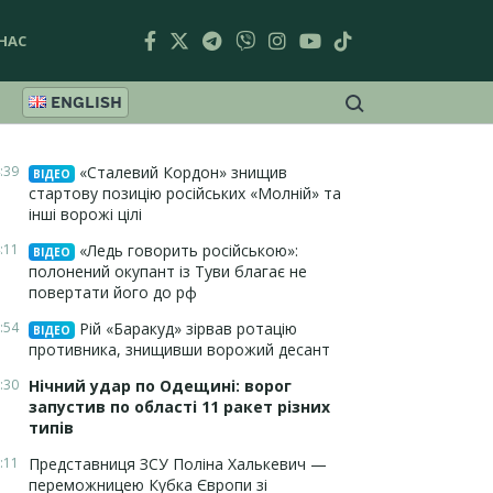
НАС
ENGLISH
:39
«Сталевий Кордон» знищив
ВІДЕО
стартову позицію російських «Молній» та
інші ворожі цілі
:11
«Ледь говорить російською»:
ВІДЕО
полонений окупант із Туви благає не
повертати його до рф
:54
Рій «Баракуд» зірвав ротацію
ВІДЕО
противника, знищивши ворожий десант
:30
Нічний удар по Одещині: ворог
запустив по області 11 ракет різних
типів
:11
Представниця ЗСУ Поліна Халькевич —
переможницею Кубка Європи зі