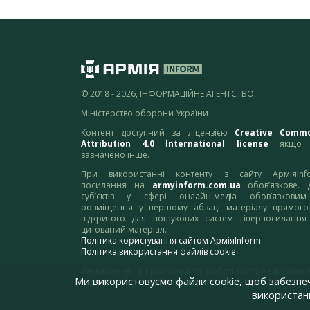
© 2018 - 2026, ІНФОРМАЦІЙНЕ АГЕНТСТВО,
Міністерство оборони України
Контент доступний за ліцензією
Creative Comm
Attribution 4.0 International license
якщо 
зазначено інше.
При використанні контенту з сайту АрміяInf
посилання на
armyinform.com.ua
обов’язкове. 
суб’єктів у сфері онлайн-медіа обов’язкови
розміщення у першому абзаці матеріалу прямого
відкритого для пошукових систем гіперпосилання
цитований матеріал.
Політика користування сайтом АрміяInform
Політика використання файлів cookie
Зауваження та пропозиції по роботі сайту надсилайте
Ми використовуємо файли cookie, щоб забезпе
адресу:
webmaster@armyinform.com.ua
використанн