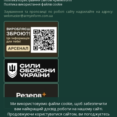
Політика користування сайтом АрміяInform
Політика використання файлів cookie
Зауваження та пропозиції по роботі сайту надсилайте на адресу:
webmaster@armyinform.com.ua
Ми використовуємо файли cookie, щоб забезпечити
вам найкращий досвід роботи на нашому сайті.
Продовжуючи користуватися сайтом, ви погоджуєтесь
press@armyinform.com.ua