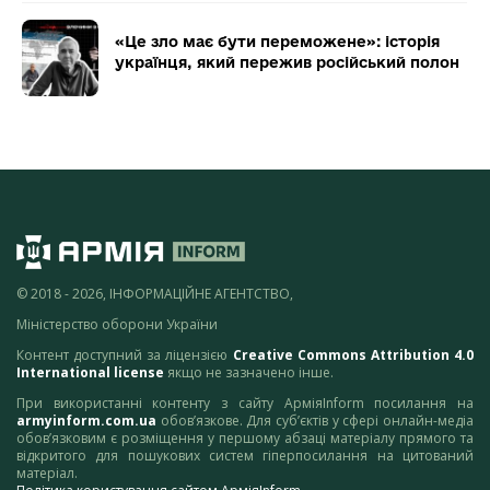
«Це зло має бути переможене»: історія
українця, який пережив російський полон
© 2018 - 2026, ІНФОРМАЦІЙНЕ АГЕНТСТВО,
Міністерство оборони України
Контент доступний за ліцензією
Creative Commons Attribution 4.0
International license
якщо не зазначено інше.
При використанні контенту з сайту АрміяInform посилання на
armyinform.com.ua
обов’язкове. Для суб’єктів у сфері онлайн-медіа
обов’язковим є розміщення у першому абзаці матеріалу прямого та
відкритого для пошукових систем гіперпосилання на цитований
матеріал.