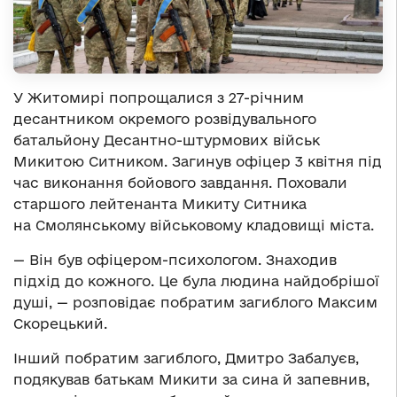
У Житомирі попрощалися з 27-річним
десантником окремого розвідувального
батальйону Десантно-штурмових військ
Микитою Ситником. Загинув офіцер 3 квітня під
час виконання бойового завдання. Поховали
старшого лейтенанта Микиту Ситника
на Смолянському військовому кладовищі міста.
— Він був офіцером-психологом. Знаходив
підхід до кожного. Це була людина найдобрішої
душі, — розповідає побратим загиблого Максим
Скорецький.
Інший побратим загиблого, Дмитро Забалуєв,
подякував батькам Микити за сина й запевнив,