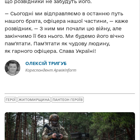
що розвідники не забудуть його.
— Сьогодні ми відправляємо в останню путь
нашого брата, офіцера нашої частини, — каже
розвідник. — З ним ми почали цю війну, але
закінчимо її без нього. Ми будемо його вічно
пам’ятати. Пам’ятати як чудову людину,
як гарного офіцера. Слава Україні!
ОЛЕКСІЙ ТРИГУБ
Кореспондент АрміяInform
ГЕРОЇ
ЖИТОМИРЩИНА
ПАНТЕОН ГЕРОЇВ