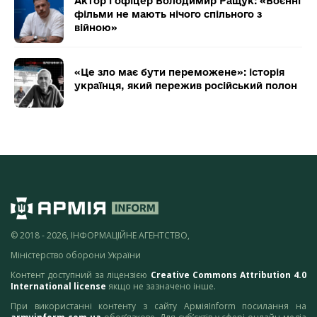
Актор і офіцер Володимир Ращук: «Воєнні
фільми не мають нічого спільного з
війною»
«Це зло має бути переможене»: історія
українця, який пережив російський полон
© 2018 - 2026, ІНФОРМАЦІЙНЕ АГЕНТСТВО,
Міністерство оборони України
Контент доступний за ліцензією
Creative Commons Attribution 4.0
International license
якщо не зазначено інше.
При використанні контенту з сайту АрміяInform посилання на