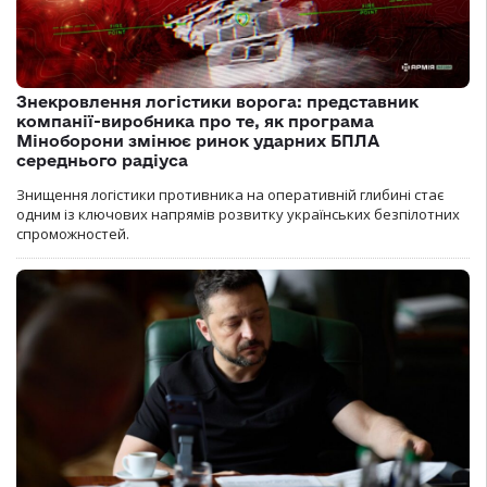
Знекровлення логістики ворога: представник
компанії-виробника про те, як програма
Міноборони змінює ринок ударних БПЛА
середнього радіуса
Знищення логістики противника на оперативній глибині стає
одним із ключових напрямів розвитку українських безпілотних
спроможностей.