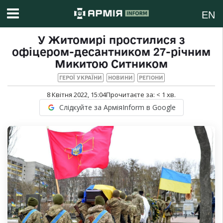
EN
У Житомирі простилися з
офіцером-десантником 27-річним
Микитою Ситником
ГЕРОЇ УКРАЇНИ
НОВИНИ
РЕГІОНИ
8 Квітня 2022, 15:04
Прочитаєте за:
< 1
хв.
Слідкуйте за АрміяInform в Google