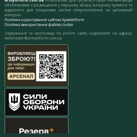
armyinform.com.ua
обов’язкове. Для суб’єктів у сфері онлайн-медіа
обов’язковим є розміщення у першому абзаці матеріалу прямого та
відкритого для пошукових систем гіперпосилання на цитований
матеріал.
Політика користування сайтом АрміяInform
Політика використання файлів cookie
Зауваження та пропозиції по роботі сайту надсилайте на адресу:
webmaster@armyinform.com.ua