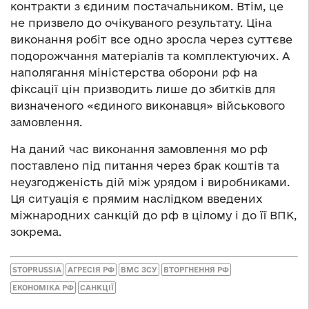
контракти з єдиним постачальником. Втім, це
не призвело до очікуваного результату. Ціна
виконання робіт все одно зросла через суттєве
подорожчання матеріалів та комплектуючих. А
наполягання міністерства оборони рф на
фіксації цін призводить лише до збитків для
визначеного «єдиного виконавця» військового
замовлення.
На даний час виконання замовлення мо рф
поставлено під питання через брак коштів та
неузгодженість дій між урядом і виробниками.
Ця ситуація є прямим наслідком введених
міжнародних санкцій до рф в цілому і до її ВПК,
зокрема.
STOPRUSSIA
АГРЕСІЯ РФ
ВМС ЗСУ
ВТОРГНЕННЯ РФ
ЕКОНОМІКА РФ
САНКЦІЇ