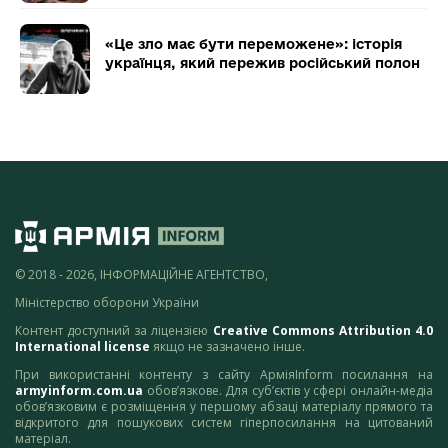
«Це зло має бути переможене»: історія
українця, який пережив російський полон
© 2018 - 2026, ІНФОРМАЦІЙНЕ АГЕНТСТВО,
Міністерство оборони України
Контент доступний за ліцензією
Creative Commons Attribution 4.0
International license
якщо не зазначено інше.
При використанні контенту з сайту АрміяInform посилання на
armyinform.com.ua
обов’язкове. Для суб’єктів у сфері онлайн-медіа
обов’язковим є розміщення у першому абзаці матеріалу прямого та
відкритого для пошукових систем гіперпосилання на цитований
матеріал.