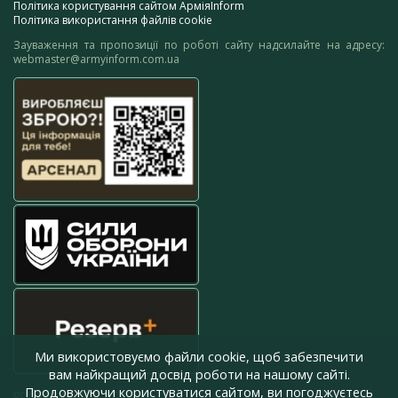
Політика користування сайтом АрміяInform
Політика використання файлів cookie
Зауваження та пропозиції по роботі сайту надсилайте на адресу:
webmaster@armyinform.com.ua
Ми використовуємо файли cookie, щоб забезпечити
вам найкращий досвід роботи на нашому сайті.
Продовжуючи користуватися сайтом, ви погоджуєтесь
press@armyinform.com.ua