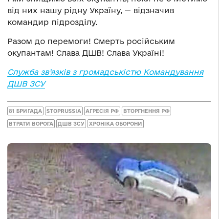
від них нашу рідну Україну, — відзначив
командир підрозділу.
Разом до перемоги! Смерть російським
окупантам! Слава ДШВ! Слава Україні!
Служба зв’язків з громадськістю Командування
ДШВ ЗСУ
81 БРИГАДА
STOPRUSSIA
АГРЕСІЯ РФ
ВТОРГНЕННЯ РФ
ВТРАТИ ВОРОГА
ДШВ ЗСУ
ХРОНІКА ОБОРОНИ