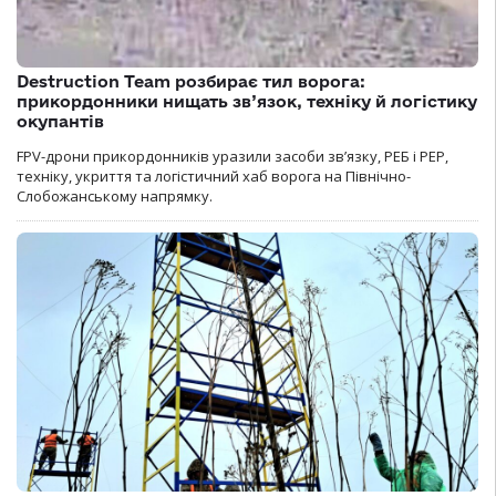
Destruction Team розбирає тил ворога:
прикордонники нищать зв’язок, техніку й логістику
окупантів
FPV-дрони прикордонників уразили засоби зв’язку, РЕБ і РЕР,
техніку, укриття та логістичний хаб ворога на Північно-
Слобожанському напрямку.