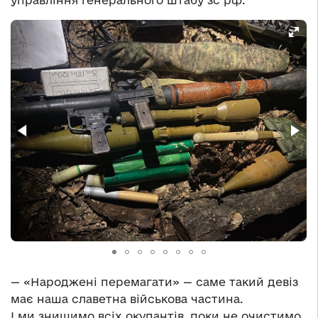
управління генерального штабу зс рф.
— «Народжені перемагати» — саме такий девіз
має наша славетна військова частина.
І ми знищимо всіх окупантів, поки не очистимо