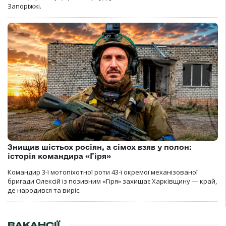
Запоріжжі.
Знищив шістьох росіян, а сімох взяв у полон:
історія командира «Гіря»
Командир 3-ї мотопіхотної роти 43-ї окремої механізованої
бригади Олексій із позивним «Гіря» захищає Харківщину — край,
де народився та виріс.
ВАКАНСІЇ