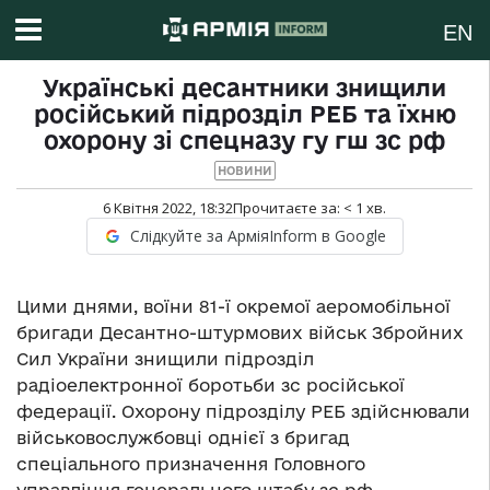
EN
Українські десантники знищили
російський підрозділ РЕБ та їхню
охорону зі спецназу гу гш зс рф
НОВИНИ
6 Квітня 2022, 18:32
Прочитаєте за:
< 1
хв.
Слідкуйте за АрміяInform в Google
Цими днями, воїни 81-ї окремої аеромобільної
бригади Десантно-штурмових військ Збройних
Сил України знищили підрозділ
радіоелектронної боротьби зс російської
федерації. Охорону підрозділу РЕБ здійснювали
військовослужбовці однієї з бригад
спеціального призначення Головного