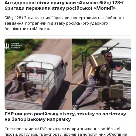
Антидронові сітки врятували «Хамві»: бійці 128-ї
бригади пережили атаку російської «Молнії»
Бійці 128-ї Закарпатської бригади, повертаючись із бойового
завдання, потрапили під атаку російського ударного
безпілотника «Молнія».
ГУР нищать російську піхоту, техніку та логістику
на Запорізькому напрямку
Спецпризначенці ГУР показали кадри знищення російської
піхоти, артилерії, транспорту, дронів та логістичних об’єктів на