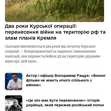
Два роки Курської операції:
перенесення війни на територію рф та
злам планів Кремля
Сьогодні виповнюється два роки від початку Курської
операції — безпрецедентної за задумом і виконанням
кампанії, яка перенесла бойові дії на територію держави-
агресора. Цей крок…
Актор і офіцер Володимир Ращук: «Воєнні
фільми не мають нічого спільного з
війною»
«Це зло має бути переможене»: історія
українця, який пережив російський полон