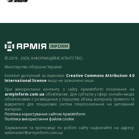
© 2018 - 2026, ІНФОРМАЦІЙНЕ АГЕНТСТВО,
Міністерство оборони України
Контент доступний за ліцензією
Creative Commons Attribution 4.0
International license
якщо не зазначено інше.
При використанні контенту з сайту АрміяInform посилання на
armyinform.com.ua
обов’язкове. Для суб’єктів у сфері онлайн-медіа
обов’язковим є розміщення у першому абзаці матеріалу прямого та
відкритого для пошукових систем гіперпосилання на цитований
матеріал.
Політика користування сайтом АрміяInform
Політика використання файлів cookie
Зауваження та пропозиції по роботі сайту надсилайте на адресу:
webmaster@armyinform.com.ua