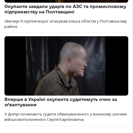
Окупанти завдали ударів по АЗС та промисловому
підприємству на Полтавщині
Увечері 9 серпня ворог атакував кілька обʼєктів у Полтавському
районі.
Вперше в Україні окупанта судитимуть очно за
зґвалтування
У Дніпрі починають судити обвинуваченого у воєнному злочині
військовополоненого Сергія Карпіловича.