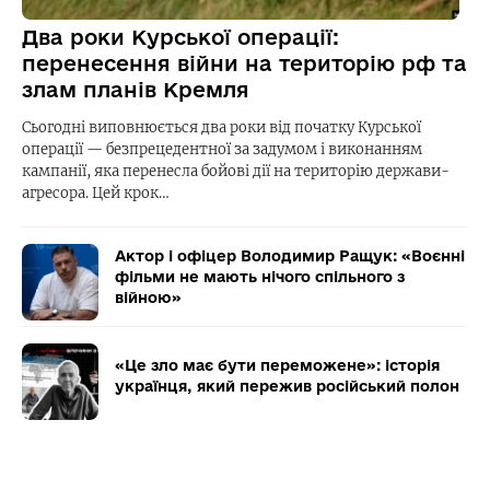
Два роки Курської операції:
перенесення війни на територію рф та
злам планів Кремля
Сьогодні виповнюється два роки від початку Курської
операції — безпрецедентної за задумом і виконанням
кампанії, яка перенесла бойові дії на територію держави-
агресора. Цей крок…
Актор і офіцер Володимир Ращук: «Воєнні
фільми не мають нічого спільного з
війною»
«Це зло має бути переможене»: історія
українця, який пережив російський полон