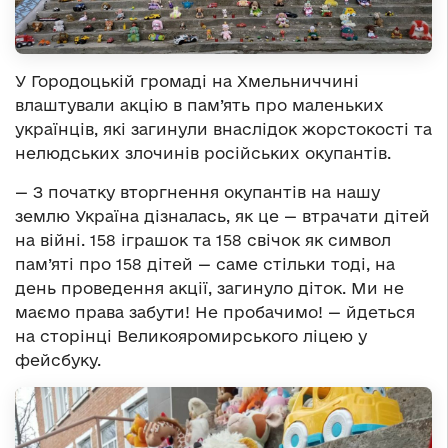
У Городоцькій громаді на Хмельниччині
влаштували акцію в пам’ять про маленьких
українців, які загинули внаслідок жорстокості та
нелюдських злочинів російських окупантів.
— З початку вторгнення окупантів на нашу
землю Україна дізналась, як це — втрачати дітей
на війні. 158 іграшок та 158 свічок як символ
пам’яті про 158 дітей — саме стільки тоді, на
день проведення акції, загинуло діток. Ми не
маємо права забути! Не пробачимо! — йдеться
на сторінці Великояромирського ліцею у
фейсбуку.