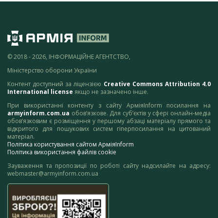
© 2018 - 2026, ІНФОРМАЦІЙНЕ АГЕНТСТВО,
Міністерство оборони України
Контент доступний за ліцензією
Creative Commons Attribution 4.0
International license
якщо не зазначено інше.
При використанні контенту з сайту АрміяInform посилання на
armyinform.com.ua
обов’язкове. Для суб’єктів у сфері онлайн-медіа
обов’язковим є розміщення у першому абзаці матеріалу прямого та
відкритого для пошукових систем гіперпосилання на цитований
матеріал.
Політика користування сайтом АрміяInform
Політика використання файлів cookie
Зауваження та пропозиції по роботі сайту надсилайте на адресу:
webmaster@armyinform.com.ua