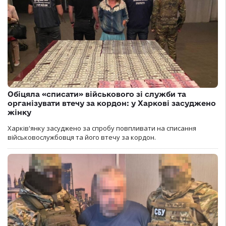
Обіцяла «списати» військового зі служби та
організувати втечу за кордон: у Харкові засуджено
жінку
Харків'янку засуджено за спробу повпливати на списання
військовослужбовця та його втечу за кордон.