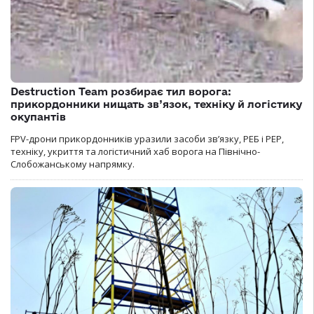
Destruction Team розбирає тил ворога:
прикордонники нищать зв’язок, техніку й логістику
окупантів
FPV-дрони прикордонників уразили засоби зв’язку, РЕБ і РЕР,
техніку, укриття та логістичний хаб ворога на Північно-
Слобожанському напрямку.