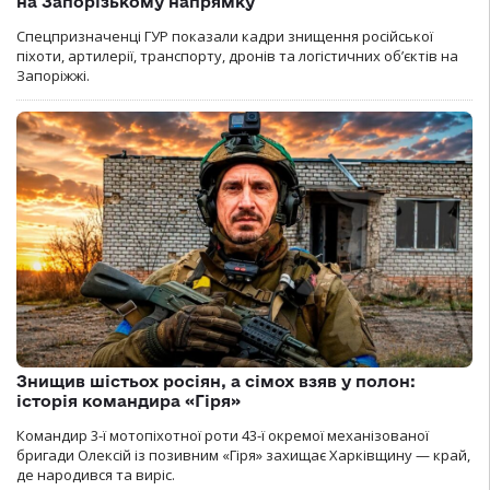
на Запорізькому напрямку
Спецпризначенці ГУР показали кадри знищення російської
піхоти, артилерії, транспорту, дронів та логістичних об’єктів на
Запоріжжі.
Знищив шістьох росіян, а сімох взяв у полон:
історія командира «Гіря»
Командир 3-ї мотопіхотної роти 43-ї окремої механізованої
бригади Олексій із позивним «Гіря» захищає Харківщину — край,
де народився та виріс.