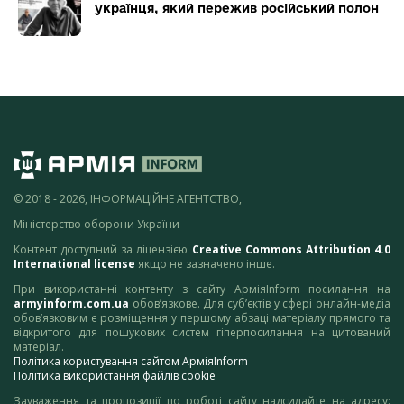
українця, який пережив російський полон
© 2018 - 2026, ІНФОРМАЦІЙНЕ АГЕНТСТВО,
Міністерство оборони України
Контент доступний за ліцензією
Creative Commons Attribution 4.0
International license
якщо не зазначено інше.
При використанні контенту з сайту АрміяInform посилання на
armyinform.com.ua
обов’язкове. Для суб’єктів у сфері онлайн-медіа
обов’язковим є розміщення у першому абзаці матеріалу прямого та
відкритого для пошукових систем гіперпосилання на цитований
матеріал.
Політика користування сайтом АрміяInform
Політика використання файлів cookie
Зауваження та пропозиції по роботі сайту надсилайте на адресу: