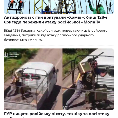
Антидронові сітки врятували «Хамві»: бійці 128-ї
бригади пережили атаку російської «Молнії»
Бійці 128-ї Закарпатської бригади, повертаючись із бойового
завдання, потрапили під атаку російського ударного
безпілотника «Молнія».
ГУР нищать російську піхоту, техніку та логістику