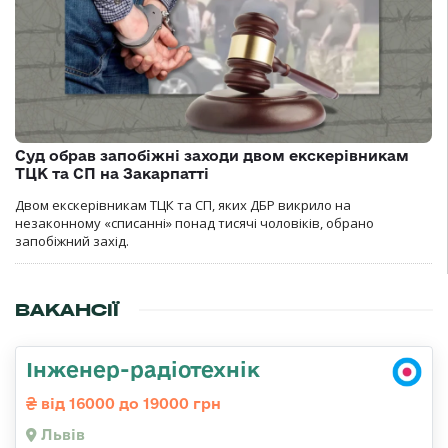
Суд обрав запобіжні заходи двом екскерівникам
ТЦК та СП на Закарпатті
Двом екскерівникам ТЦК та СП, яких ДБР викрило на
незаконному «списанні» понад тисячі чоловіків, обрано
запобіжний захід.
ВАКАНСІЇ
Інженер-радіотехнік
від 16000 до 19000 грн
Львів