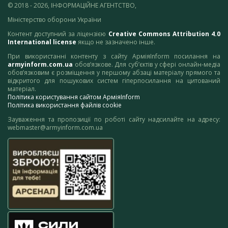
© 2018 - 2026, ІНФОРМАЦІЙНЕ АГЕНТСТВО,
Міністерство оборони України
Контент доступний за ліцензією
Creative Commons Attribution 4.0
International license
якщо не зазначено інше.
При використанні контенту з сайту АрміяInform посилання на
armyinform.com.ua
обов’язкове. Для суб’єктів у сфері онлайн-медіа
обов’язковим є розміщення у першому абзаці матеріалу прямого та
відкритого для пошукових систем гіперпосилання на цитований
матеріал.
Політика користування сайтом АрміяInform
Політика використання файлів cookie
Зауваження та пропозиції по роботі сайту надсилайте на адресу:
webmaster@armyinform.com.ua