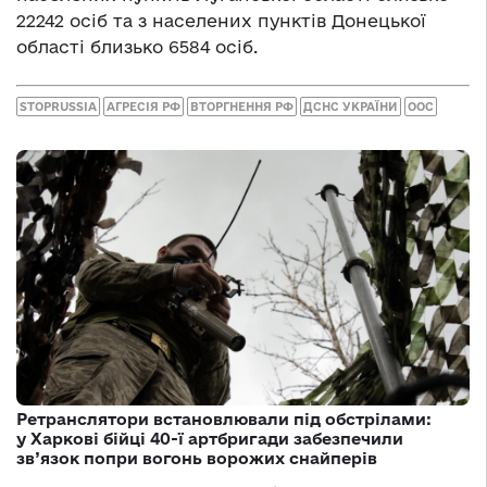
22242 осіб та з населених пунктів Донецької
області близько 6584 осіб.
STOPRUSSIA
АГРЕСІЯ РФ
ВТОРГНЕННЯ РФ
ДСНС УКРАЇНИ
ООС
Ретранслятори встановлювали під обстрілами:
у Харкові бійці 40-ї артбригади забезпечили
зв’язок попри вогонь ворожих снайперів