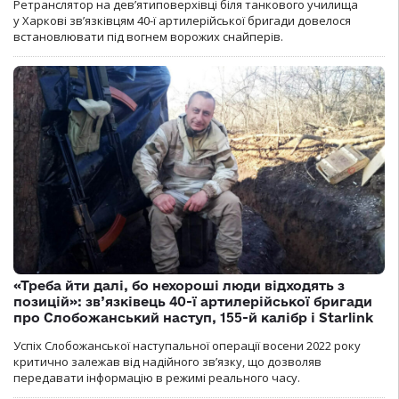
Ретранслятор на дев’ятиповерхівці біля танкового училища
у Харкові зв’язківцям 40-ї артилерійської бригади довелося
встановлювати під вогнем ворожих снайперів.
«Треба йти далі, бо нехороші люди відходять з
позицій»: зв’язківець 40-ї артилерійської бригади
про Слобожанський наступ, 155-й калібр і Starlink
Успіх Слобожанської наступальної операції восени 2022 року
критично залежав від надійного зв’язку, що дозволяв
передавати інформацію в режимі реального часу.