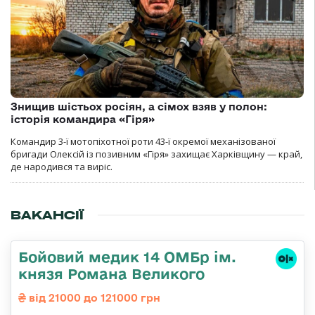
Знищив шістьох росіян, а сімох взяв у полон:
історія командира «Гіря»
Командир 3-ї мотопіхотної роти 43-ї окремої механізованої
бригади Олексій із позивним «Гіря» захищає Харківщину — край,
де народився та виріс.
ВАКАНСІЇ
Бойовий медик 14 ОМБр ім.
князя Романа Великого
від 21000 до 121000 грн