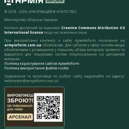
© 2018 - 2026, ІНФОРМАЦІЙНЕ АГЕНТСТВО,
Міністерство оборони України
Контент доступний за ліцензією
Creative Commons Attribution 4.0
International license
якщо не зазначено інше.
При використанні контенту з сайту АрміяInform посилання на
armyinform.com.ua
обов’язкове. Для суб’єктів у сфері онлайн-медіа
обов’язковим є розміщення у першому абзаці матеріалу прямого та
відкритого для пошукових систем гіперпосилання на цитований
матеріал.
Політика користування сайтом АрміяInform
Політика використання файлів cookie
Зауваження та пропозиції по роботі сайту надсилайте на адресу:
webmaster@armyinform.com.ua