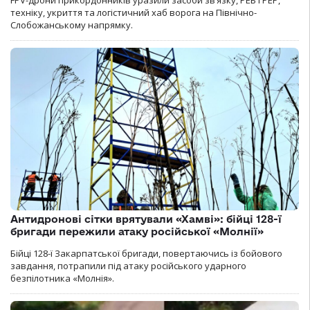
FPV-дрони прикордонників уразили засоби зв’язку, РЕБ і РЕР,
техніку, укриття та логістичний хаб ворога на Північно-
Слобожанському напрямку.
Антидронові сітки врятували «Хамві»: бійці 128-ї
бригади пережили атаку російської «Молнії»
Бійці 128-ї Закарпатської бригади, повертаючись із бойового
завдання, потрапили під атаку російського ударного
безпілотника «Молнія».