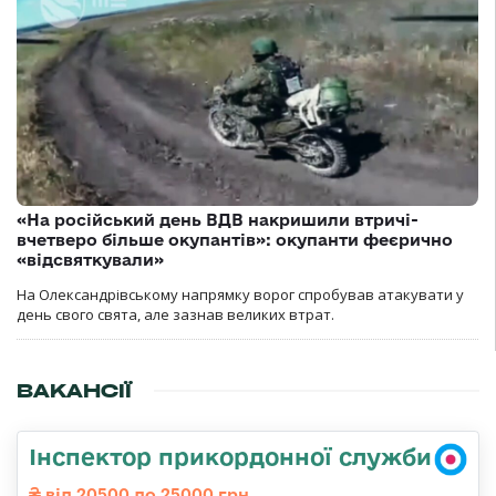
«На російський день ВДВ накришили втричі-
вчетверо більше окупантів»: окупанти феєрично
«відсвяткували»
На Олександрівському напрямку ворог спробував атакувати у
день свого свята, але зазнав великих втрат.
ВАКАНСІЇ
Інспектор прикордонної служби
від 20500 до 25000 грн