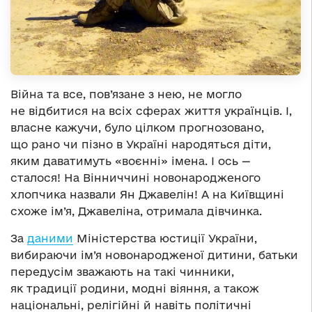
Війна та все, пов’язане з нею, не могло
не відбитися на всіх сферах життя українців. І,
власне кажучи, було цілком прогнозовано,
що рано чи пізно в Україні народяться діти,
яким даватимуть «воєнні» імена. І ось —
сталося! На Вінниччині новонародженого
хлопчика назвали Ян Джавелін! А на Київщині
схоже ім’я, Джавеліна, отримала дівчинка.
За
даними
Міністерства юстиції України,
вибираючи ім’я новонародженої дитини, батьки
передусім зважають на такі чинники,
як традиції родини, модні віяння, а також
національні, релігійні й навіть політичні