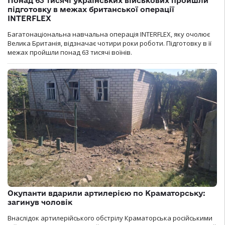
Понад 63 тисячі українських військових пройшли
підготовку в межах британської операції
INTERFLEX
Багатонаціональна навчальна операція INTERFLEX, яку очолює
Велика Британія, відзначає чотири роки роботи. Підготовку в її
межах пройшли понад 63 тисячі воїнів.
Окупанти вдарили артилерією по Краматорську:
загинув чоловік
Внаслідок артилерійського обстрілу Краматорська російськими