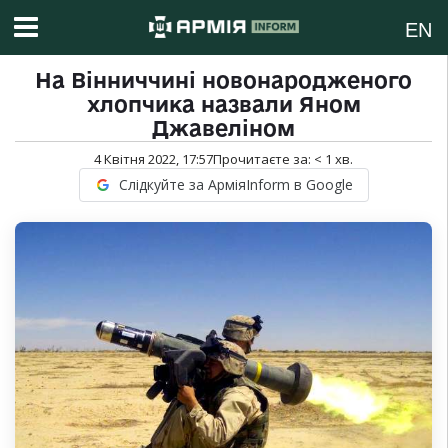
EN
На Вінниччині новонародженого
хлопчика назвали Яном
Джавеліном
4 Квітня 2022, 17:57
Прочитаєте за:
< 1
хв.
Слідкуйте за АрміяInform в Google