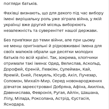
погляди батьків.
Фахівці визнають, що для декого під час вибору
імені вирішальну роль уже зіграла війна, у якій
українці вже другий місяць виборюють
незалежність та суверенітет нашої держави.
Без прив’язки до теми війни, але при цьому
не менш оригінальні й рідковживані імена для
своїх малюків обрали ще десятки молодих
батьків по всій країні. Так, зокрема, хлопчики
отримали такі імена: Одед, Велислав, Аскольд,
Дорофей, Єреній, Левкіян, Сулейман, Кай,
Яремій, Еней, Лємуель, Юсуф, Ахіл, Лучезар,
Соломон, Михаїл-Мир. Серед новонароджених
дівчаток зареєстровані Добряна, Афіна, Акиліна,
Дзвенислава, Февронія, Ругая, Айлін, Шашана,
Лілу, Мілада, Роксолана, Астрід, Єустасія,
Яснодара.