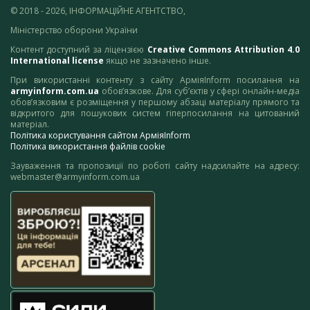
© 2018 - 2026, ІНФОРМАЦІЙНЕ АГЕНТСТВО,
Міністерство оборони України
Контент доступний за ліцензією
Creative Commons Attribution 4.0
International license
якщо не зазначено інше.
При використанні контенту з сайту АрміяInform посилання на
armyinform.com.ua
обов’язкове. Для суб’єктів у сфері онлайн-медіа
обов’язковим є розміщення у першому абзаці матеріалу прямого та
відкритого для пошукових систем гіперпосилання на цитований
матеріал.
Політика користування сайтом АрміяInform
Політика використання файлів cookie
Зауваження та пропозиції по роботі сайту надсилайте на адресу:
webmaster@armyinform.com.ua