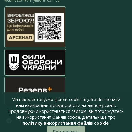
webmaster@armyinform.com.ua
Ми використовуємо файли cookie, щоб забезпечити
вам найкращий досвід роботи на нашому сайті.
Продовжуючи користуватися сайтом, ви погоджуєтесь
press@armyinform.com.ua
на використання файлів cookie. Детальніше про
політику використання файлів cookie
.
Погоджуюсь