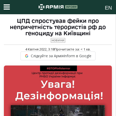
EN
ЦПД спростував фейки про
непричетність терористів рф до
геноциду на Київщині
НОВИНИ
4 Квітня 2022, 3:18
Прочитаєте за:
< 1
хв.
Слідкуйте за АрміяInform в Google