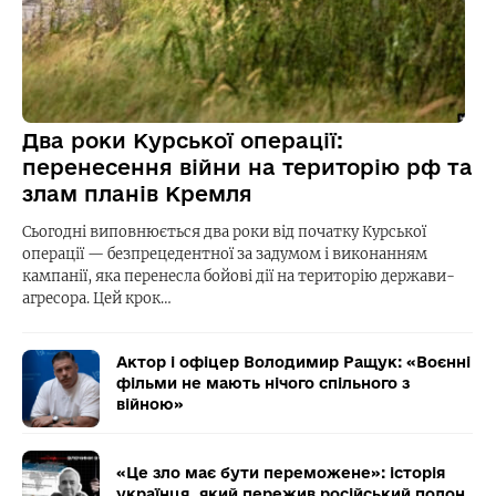
Два роки Курської операції:
перенесення війни на територію рф та
злам планів Кремля
Сьогодні виповнюється два роки від початку Курської
операції — безпрецедентної за задумом і виконанням
кампанії, яка перенесла бойові дії на територію держави-
агресора. Цей крок…
Актор і офіцер Володимир Ращук: «Воєнні
фільми не мають нічого спільного з
війною»
«Це зло має бути переможене»: історія
українця, який пережив російський полон