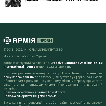
© 2018 - 2026, ІНФОРМАЦІЙНЕ АГЕНТСТВО,
Міністерство оборони України
Контент доступний за ліцензією
Creative Commons Attribution 4.0
International license
якщо не зазначено інше.
При використанні контенту з сайту АрміяInform посилання на
armyinform.com.ua
обов’язкове. Для суб’єктів у сфері онлайн-медіа
обов’язковим є розміщення у першому абзаці матеріалу прямого та
відкритого для пошукових систем гіперпосилання на цитований
матеріал.
Політика користування сайтом АрміяInform
Політика використання файлів cookie
Зауваження та пропозиції по роботі сайту надсилайте на адресу: