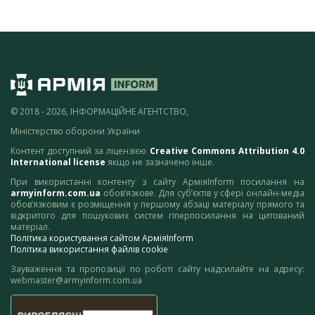
© 2018 - 2026, ІНФОРМАЦІЙНЕ АГЕНТСТВО,
Міністерство оборони України
Контент доступний за ліцензією
Creative Commons Attribution 4.0
International license
якщо не зазначено інше.
При використанні контенту з сайту АрміяInform посилання на
armyinform.com.ua
обов’язкове. Для суб’єктів у сфері онлайн-медіа
обов’язковим є розміщення у першому абзаці матеріалу прямого та
відкритого для пошукових систем гіперпосилання на цитований
матеріал.
Політика користування сайтом АрміяInform
Політика використання файлів cookie
Зауваження та пропозиції по роботі сайту надсилайте на адресу:
webmaster@armyinform.com.ua