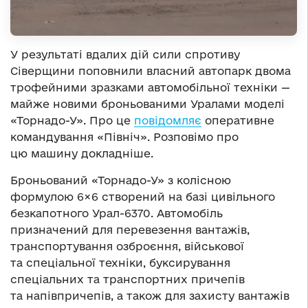
У результаті вдалих дій сили спротиву
Сіверщини поповнили власний автопарк двома
трофейними зразками автомобільної техніки —
майже новими броньованими Уралами моделі
«Торнадо-У». Про це
повідомляє
оперативне
командування «Північ». Розповімо про
цю машину докладніше.
Броньований «Торнадо-У» з колісною
формулою 6×6 створений на базі цивільного
безкапотного Урал-6370. Автомобіль
призначений для перевезення вантажів,
транспортування озброєння, військової
та спеціальної техніки, буксирування
спеціальних та транспортних причепів
та напівпричепів, а також для захисту вантажів