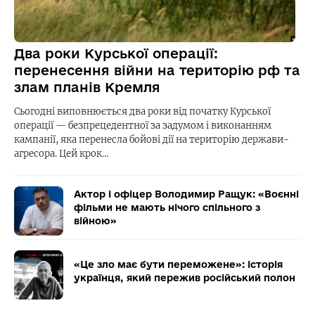
Два роки Курської операції:
перенесення війни на територію рф та
злам планів Кремля
Сьогодні виповнюється два роки від початку Курської
операції — безпрецедентної за задумом і виконанням
кампанії, яка перенесла бойові дії на територію держави-
агресора. Цей крок…
Актор і офіцер Володимир Ращук: «Воєнні
фільми не мають нічого спільного з
війною»
«Це зло має бути переможене»: історія
українця, який пережив російський полон