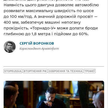
Наявність цього двигуна дозволяє автомобілю
розвивати максимальну швидкість по шосе
до 100 км/год. А значний дорожній просвіт —
400 мм, забезпечує машині непогану
прохідність. «Торнадо-У» може долати броди
глибиною до 1,8 метра і підйоми до 60%.
СЕРГІЙ ВОРОНКОВ
Кореспондент АрміяInform
STOPRUSSIA
ВТОРГНЕННЯ РФ
ОЗБРОЄННЯ ТА ТЕХНІКА
ТРОФЕЇ