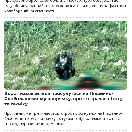
Прокурори Херсонської обласної прокуратури скерували до
суду обвинувальний акт стосовно жительки регіону за фактами
колабораційної діяльності.
Ворог намагається просунутися на Південно-
Слобожанському напрямку, проте втрачає піхоту
та техніку
Противник не припиняє своїх спроб просунутися на Південно-
Слобожанському напрямку, регулярно відправляючи в атаки
своїх одноразових штурмовиків.