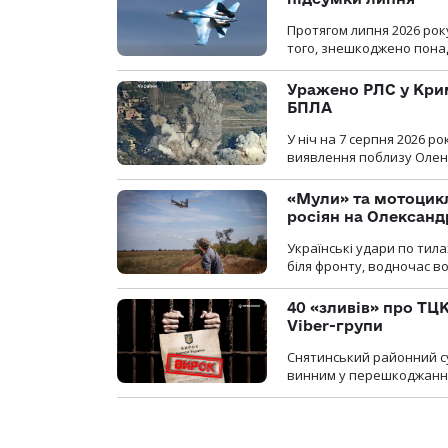
Протягом липня 2026 рок
того, знешкоджено понад
Уражено РЛС у Крим
БПЛА
У ніч на 7 серпня 2026 
виявлення поблизу Оленів
«Мули» та мотоцикл
росіян на Олексан
Українські удари по тила
біля фронту, водночас в
40 «зливів» про ТЦК
Viber-групи
Снятинський районний су
винним у перешкоджанні 