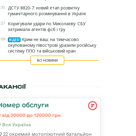
:35
ДСТУ 8820-7: новий етап розвитку
гуманітарного розмінування в Україні
:27
Коригували удари по Миколаєву: СБУ
затримала агентів фсб і гру
:09
Крим не ваш: на тимчасово
ВІДЕО
окупованому півострові уразили російську
систему ППО та військовий кран
ВСІ НОВИНИ
АКАНСІЇ
Номер обслуги
від 20000 до 120000 грн
Вся Україна
22 окремий мотопіхотний батальйон