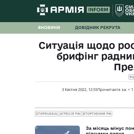
#НОВИНИ
ДОВІДНИК РЕКРУТА
Ситуація щодо рос
брифінг радни
Пре
ВІ
3 Квітня 2022, 12:55
Прочитаєте за:
< 1
STOPRUSSIA
АГРЕСІЯ РФ
ВТОРГНЕННЯ РФ
За місяць мінус пон
підсумки липня