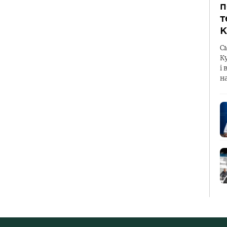
п
т
К
С
К
і 
н