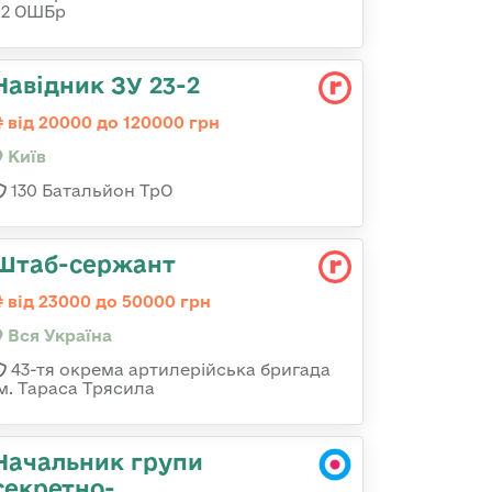
92 ОШБр
Навідник ЗУ 23-2
від 20000 до 120000 грн
Київ
130 Батальйон ТрО
Штаб-сержант
від 23000 до 50000 грн
Вся Україна
43-тя окрема артилерійська бригада
ім. Тараса Трясила
Начальник групи
секретно-