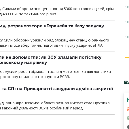
10
у Cилами оборони знищено понад 5300 повітряних цілей, крім
 48000 БПЛА тактичного рівня.
10
у, ретранслятори «Гераней» та базу запуску
10
року Сили оборони уразили радіолокаційну станцію раннього
ки і місце зберігання, підготовки і пуску ударних БПЛА.
и не допомогли: як ЗСУ зламали логістику
дрівському напрямку
х змусили росіян відмовлятися від мототехніки для логістики
орог знову почав застосовувати РСЗВ.
В
 та СП: на Прикарпатті засудили адміна закритої
д Івано-Франківської області визнав жителя села Прутівка
законній діяльності ЗСУ в особливий період.