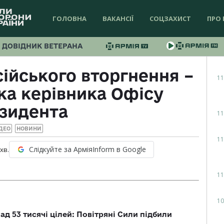
ГОЛОВНА
ВАКАНСІЇ
СОЦЗАХИСТ
ПРО 
ДОВІДНИК ВЕТЕРАНА
ійського вторгнення –
11
ка керівника Офісу
зидента
11
ДЕО
НОВИНИ
11
Слідкуйте за АрміяInform в Google
хв.
11
10
ад 53 тисячі цілей: Повітряні Сили підбили