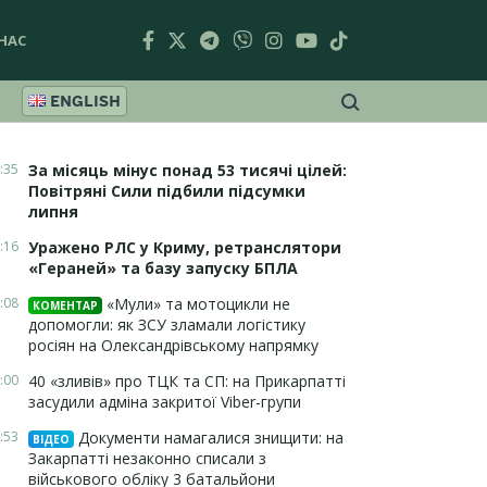
НАС
ENGLISH
:35
За місяць мінус понад 53 тисячі цілей:
Повітряні Сили підбили підсумки
липня
:16
Уражено РЛС у Криму, ретранслятори
«Гераней» та базу запуску БПЛА
:08
«Мули» та мотоцикли не
КОМЕНТАР
допомогли: як ЗСУ зламали логістику
росіян на Олександрівському напрямку
:00
40 «зливів» про ТЦК та СП: на Прикарпатті
засудили адміна закритої Viber-групи
:53
Документи намагалися знищити: на
ВІДЕО
Закарпатті незаконно списали з
військового обліку 3 батальйони