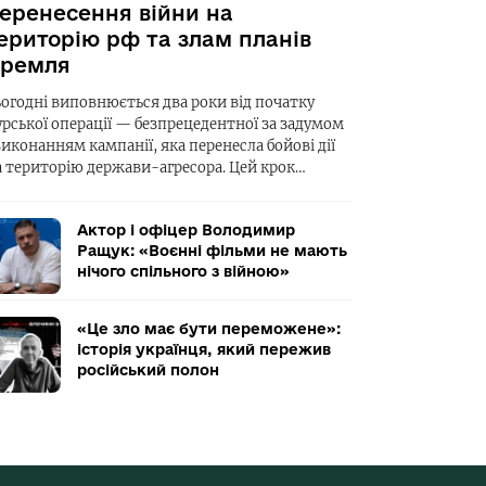
еренесення війни на
ериторію рф та злам планів
ремля
ьогодні виповнюється два роки від початку
урської операції — безпрецедентної за задумом
виконанням кампанії, яка перенесла бойові дії
а територію держави-агресора. Цей крок…
Актор і офіцер Володимир
Ращук: «Воєнні фільми не мають
нічого спільного з війною»
«Це зло має бути переможене»:
історія українця, який пережив
російський полон