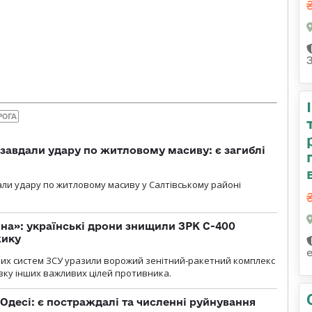
РОГА
 завдали удару по житловому масиву: є загиблі
али удару по житловому масиву у Салтівському районі
іна»: українські дрони знищили ЗРК С-400
жику
них систем ЗСУ уразили ворожий зенітний-ракетний комплекс
изку інших важливих цілей противника.
Одесі: є постраждалі та численні руйнування