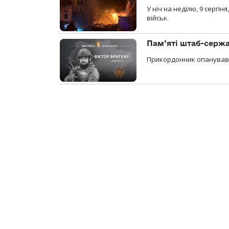
У ніч на неділю, 9 серпн
військ.
Пам’яті штаб-сержа
Прикордонник опанував 