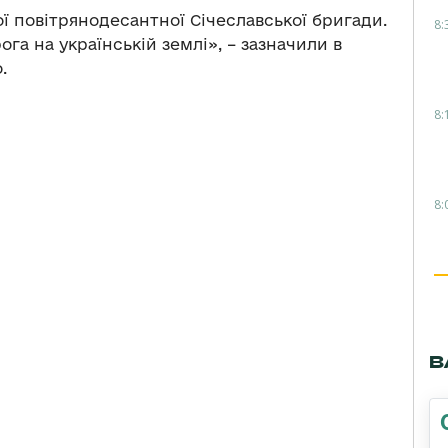
ї повітрянодесантної Січеславської бригади.
8:
а на українській землі», – зазначили в
.
8:
8:
В