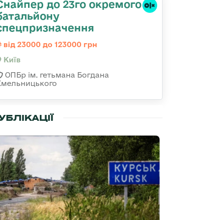
Снайпер до 23го окремого
батальйону
спецпризначення
від 23000 до 123000 грн
Київ
ОПБр ім. гетьмана Богдана
Хмельницького
УБЛІКАЦІЇ