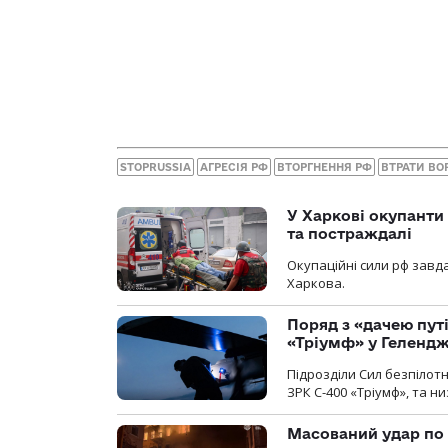
STOPRUSSIA
АГРЕСІЯ РФ
ВТОРГНЕННЯ РФ
ВТРАТИ ВО
У Харкові окупанти
та постраждалі
Окупаційні сили рф завд
Харкова.
Поряд з «дачею пут
«Тріумф» у Геленд
Підрозділи Сил безпілот
ЗРК С-400 «Тріумф», та н
Масований удар по 