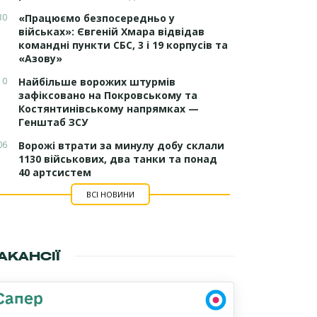
30
«Працюємо безпосередньо у
військах»: Євгеній Хмара відвідав
командні пункти СБС, 3 і 19 корпусів та
«Азову»
10
Найбільше ворожих штурмів
зафіксовано на Покровському та
Костянтинівському напрямках —
Генштаб ЗСУ
06
Ворожі втрати за минулу добу склали
1130 військових, два танки та понад
40 артсистем
ВСІ НОВИНИ
АКАНСІЇ
Сапер