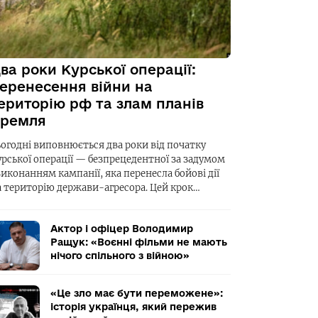
ва роки Курської операції:
еренесення війни на
ериторію рф та злам планів
ремля
ьогодні виповнюється два роки від початку
урської операції — безпрецедентної за задумом
виконанням кампанії, яка перенесла бойові дії
а територію держави-агресора. Цей крок…
Актор і офіцер Володимир
Ращук: «Воєнні фільми не мають
нічого спільного з війною»
«Це зло має бути переможене»:
історія українця, який пережив