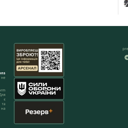
pr
ons
не
orm
Для
м є
 та
 на