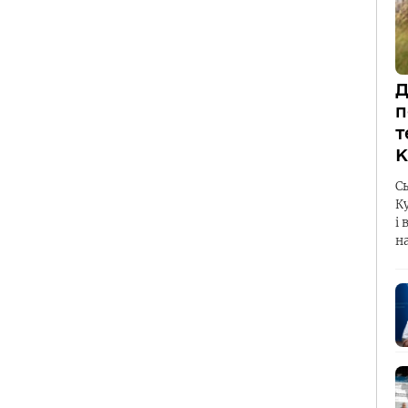
Д
п
т
К
С
К
і 
н