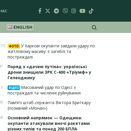
НАС
ENGLISH
:10
У Харкові окупанти завдали удару по
ФОТО
житловому масиву: є загиблі та
постраждалі
47
Поряд з «дачею путіна»: українські
дрони знищили ЗРК С-400 «Тріумф» у
Геленджику
12
Масований удар по Одесі: є
ВІДЕО
постраждалі та численні руйнування
00
Пам’яті штаб-сержанта Віктора Бриткару
(позивний «Монах»)
58
Основний напрямок — Одещина:
окупанти атакували вночі ракетами
різних типів та понад 200 БПЛА