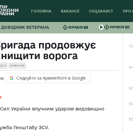
ГОЛОВНА
ВАКАНСІЇ
СОЦЗАХИСТ
ПРО 
ДОВІДНИК ВЕТЕРАНА
бригада продовжує
10
 нищити ворога
ДЕО
НОВИНИ
9:
Слідкуйте за АрміяInform в Google
хв.
9:
я
9:
 Сил України влучним ударом видовищно
8:
ужба Генштабу ЗСУ.