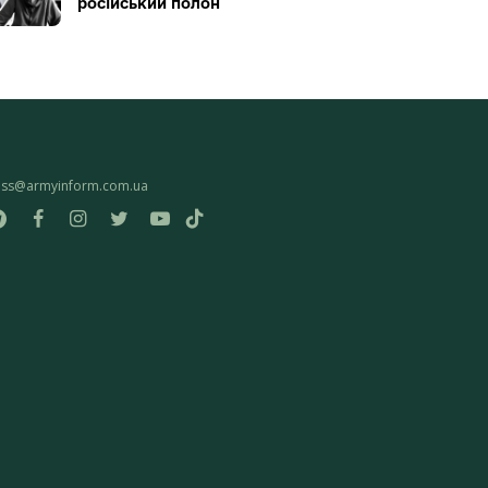
російський полон
ess@armyinform.com.ua