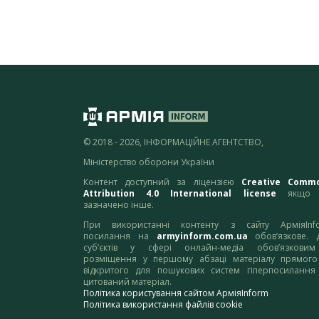
© 2018 - 2026, ІНФОРМАЦІЙНЕ АГЕНТСТВО,
Міністерство оборони України
Контент доступний за ліцензією
Creative Comm
Attribution 4.0 International license
якщо 
зазначено інше.
При використанні контенту з сайту АрміяInf
посилання на
armyinform.com.ua
обов’язкове. 
суб’єктів у сфері онлайн-медіа обов’язкови
розміщення у першому абзаці матеріалу прямого
відкритого для пошукових систем гіперпосилання
цитований матеріал.
Політика користування сайтом АрміяInform
Політика використання файлів cookie