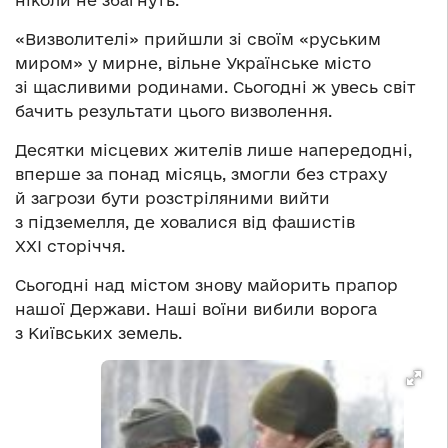
ніколи не збагнуть.
«Визволителі» прийшли зі своїм «руським
миром» у мирне, вільне Українське місто
зі щасливими родинами. Сьогодні ж увесь світ
бачить результати цього визволення.
Десятки місцевих жителів лише напередодні,
вперше за понад місяць, змогли без страху
й загрози бути розстріляними вийти
з підземелля, де ховалися від фашистів
XXI сторіччя.
Сьогодні над містом знову майорить прапор
нашої Держави. Наші воїни вибили ворога
з Київських земель.