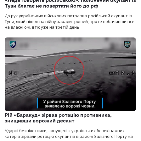
«Ледь говорить російською»: полонений окупант із
Туви благає не повертати його до рф
До рук українських військових потрапив російський окупант із
Туви, який пішов на війну заради грошей, проте побачивши все
на власні очі, втік уже на третій день
Рій «Баракуд» зірвав ротацію противника,
знищивши ворожий десант
Ударні безпілотники, запущені з українських безекіпажних
катерів зірвали ротацію окупантів в районі Залізного Порту на