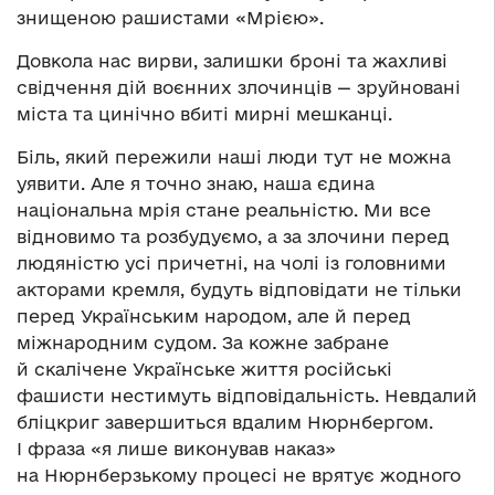
знищеною рашистами «Мрією».
Довкола нас вирви, залишки броні та жахливі
свідчення дій воєнних злочинців — зруйновані
міста та цинічно вбиті мирні мешканці.
Біль, який пережили наші люди тут не можна
уявити. Але я точно знаю, наша єдина
національна мрія стане реальністю. Ми все
відновимо та розбудуємо, а за злочини перед
людяністю усі причетні, на чолі із головними
акторами кремля, будуть відповідати не тільки
перед Українським народом, але й перед
міжнародним судом. За кожне забране
й скалічене Українське життя російські
фашисти нестимуть відповідальність. Невдалий
бліцкриг завершиться вдалим Нюрнбергом.
І фраза «я лише виконував наказ»
на Нюрнберзькому процесі не врятує жодного