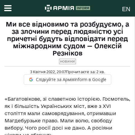
EN
Ми все відновимо та розбудуємо, а
за злочини перед людяністю усі
причетні будуть відповідати перед
міжнародним судом — Олексій
Резніков
НОВИНИ
3 Квітня 2022, 20:07
Прочитаєте за:
2
хв.
Слідкуйте за АрміяInform в Google
«Багатовікове, зі славетною історією. Госмотель,
як і більшість Українських міст, вже з XVI
століття мали самоврядування, отримавши
Магдебурзьке право. Мали волю, свободу
вибору. Чого росії досі не дано. А росіяни