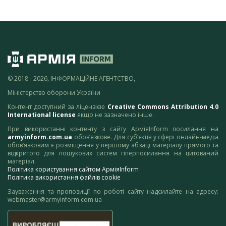
© 2018 - 2026, ІНФОРМАЦІЙНЕ АГЕНТСТВО,
Міністерство оборони України
Контент доступний за ліцензією
Creative Commons Attribution 4.0
International license
якщо не зазначено інше.
При використанні контенту з сайту АрміяInform посилання на
armyinform.com.ua
обов’язкове. Для суб’єктів у сфері онлайн-медіа
обов’язковим є розміщення у першому абзаці матеріалу прямого та
відкритого для пошукових систем гіперпосилання на цитований
матеріал.
Політика користування сайтом АрміяInform
Політика використання файлів cookie
Зауваження та пропозиції по роботі сайту надсилайте на адресу:
webmaster@armyinform.com.ua