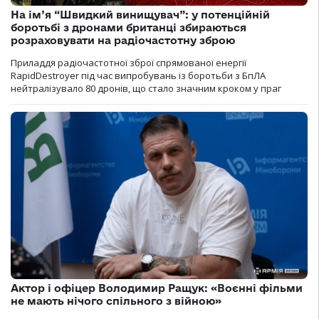
На ім’я “Швидкий винищувач”: у потенційній
боротьбі з дронами британці збираються
розраховувати на радіочастотну зброю
Приладдя радіочастотної зброї спрямованої енергії
RapidDestroyer під час випробувань із боротьби з БпЛА
нейтралізувало 80 дронів, що стало значним кроком у праг
Актор і офіцер Володимир Ращук: «Воєнні фільми
не мають нічого спільного з війною»