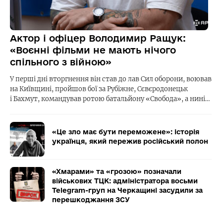
Актор і офіцер Володимир Ращук:
«Воєнні фільми не мають нічого
спільного з війною»
У перші дні вторгнення він став до лав Сил оборони, воював
на Київщині, пройшов бої за Рубіжне, Сєвєродонецьк
і Бахмут, командував ротою батальйону «Свобода», а нині…
«Це зло має бути переможене»: історія
українця, який пережив російський полон
«Хмарами» та «грозою» позначали
військових ТЦК: адміністратора восьми
Telegram-груп на Черкащині засудили за
перешкоджання ЗСУ