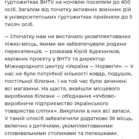
гуртожитках ВНТУ на ночівлю поселяли до 400
осіб. Загалом від початку активних воєнних дій
в університетських гуртожитках прийняли до 5
тисяч осіб.
— Спочатку нам не вистачало укомплектованих
ліжко-місць, якими ми забезпечували родини
переселенців, — розказав Юрій Бурєнніков,
керівник проєкту у ВНТУ та директор
Міжнародного центру «Україна — Норвегія». — У
нас не було потрібної кількості ковдр, подушок,
постільної білизни. І на той час були зачинені
всі магазини. На щастя, знайшли місцевого
виробника білизни­ — об’єднання «Учбово-
виробниче підприємство Українського
товариства сліпих». Викупили в них всі запаси.
У такий спосіб забезпечили додатково 36 місць,
включно з дитячими, укомплектованими
сповивальними столиками та пелюшками.