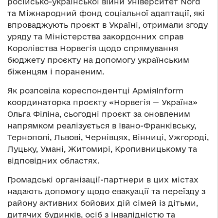
російсько-української війни Університет Nord
та Міжнародний фонд соціальної адаптації, які
впроваджують проєкт в Україні, отримали згоду
уряду та Міністерства закордонних справ
Королівства Норвегія щодо спрямування
бюджету проєкту на допомогу українським
біженцям і пораненим.
Як розповіла кореспондентці АрміяInform
координаторка проєкту «Норвегія — Україна»
Ольга Філіна, сьогодні проєкт за оновленим
напрямком реалізується в Івано-Франківську,
Тернополі, Львові, Чернівцях, Вінниці, Ужгороді,
Луцьку, Умані, Житомирі, Кропивницькому та
відповідних областях.
Громадські організації-партнери в цих містах
надають допомогу щодо евакуації та переїзду з
району активних бойових дій сімей із дітьми,
дитячих будинків, осіб з інвалідністю та