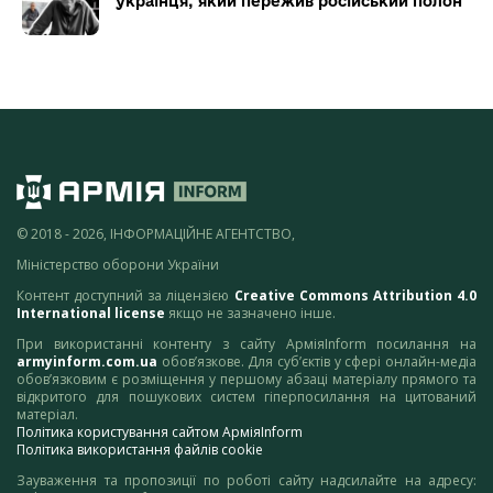
українця, який пережив російський полон
© 2018 - 2026, ІНФОРМАЦІЙНЕ АГЕНТСТВО,
Міністерство оборони України
Контент доступний за ліцензією
Creative Commons Attribution 4.0
International license
якщо не зазначено інше.
При використанні контенту з сайту АрміяInform посилання на
armyinform.com.ua
обов’язкове. Для суб’єктів у сфері онлайн-медіа
обов’язковим є розміщення у першому абзаці матеріалу прямого та
відкритого для пошукових систем гіперпосилання на цитований
матеріал.
Політика користування сайтом АрміяInform
Політика використання файлів cookie
Зауваження та пропозиції по роботі сайту надсилайте на адресу: