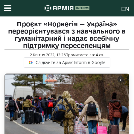
EN
Проєкт «Норвегія — Україна»
переорієнтувався з навчального в
гуманітарний і надає всебічну
підтримку переселенцям
2 Квітня 2022, 13:26
Прочитаєте за:
4
хв.
Слідкуйте за АрміяInform в Google