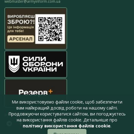
webmaster@armyinform.com.ua
Ми використовуємо файли cookie, щоб забезпечити
вам найкращий досвід роботи на нашому сайті.
Продовжуючи користуватися сайтом, ви погоджуєтесь
press@armyinform.com.ua
на використання файлів cookie. Детальніше про
політику використання файлів cookie
.