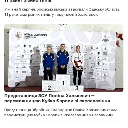
11 ракет різних типів
У ніч на 9 серпня, російські війська атакували Одеську область
11 ракетами різних типів, у тому числі й балістикою.
Представниця ЗСУ Поліна Халькевич —
переможницею Кубка Європи зі скелелазіння
Представниця Збройних Сил України Поліна Халькевич стала
переможницею Кубка Європи зі скелелазіння у Словаччині.