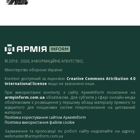
© 2018 - 2026, ІНФОРМАЦІЙНЕ АГЕНТСТВО,
Міністерство оборони України
Контент доступний за ліцензією
Creative Commons Attribution 4.0
International license
якщо не зазначено інше.
При використанні контенту з сайту АрміяInform посилання на
armyinform.com.ua
обов’язкове. Для суб’єктів у сфері онлайн-медіа
обов’язковим є розміщення у першому абзаці матеріалу прямого та
відкритого для пошукових систем гіперпосилання на цитований
матеріал.
Політика користування сайтом АрміяInform
Політика використання файлів cookie
Зауваження та пропозиції по роботі сайту надсилайте на адресу:
webmaster@armyinform.com.ua