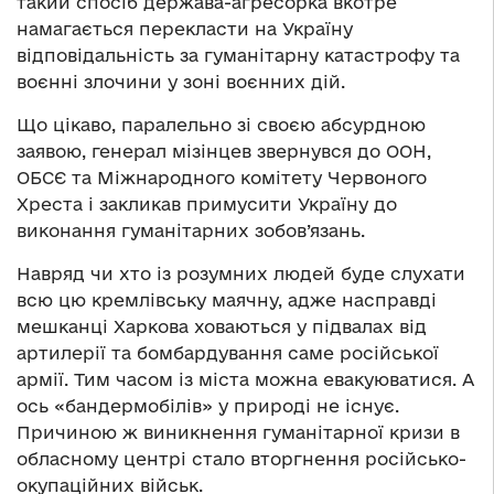
такий спосіб держава-агресорка вкотре
намагається перекласти на Україну
відповідальність за гуманітарну катастрофу та
воєнні злочини у зоні воєнних дій.
Що цікаво, паралельно зі своєю абсурдною
заявою, генерал мізінцев звернувся до ООН,
ОБСЄ та Міжнародного комітету Червоного
Хреста і закликав примусити Україну до
виконання гуманітарних зобов’язань.
Навряд чи хто із розумних людей буде слухати
всю цю кремлівську маячну, адже насправді
мешканці Харкова ховаються у підвалах від
артилерії та бомбардування саме російської
армії. Тим часом із міста можна евакуюватися. А
ось «бандермобілів» у природі не існує.
Причиною ж виникнення гуманітарної кризи в
обласному центрі стало вторгнення російсько-
окупаційних військ.