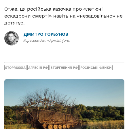
Отже, ця російська казочка про «летючі
ескадрони смерті» навіть на «незадовільно» не
дотягує.
ДМИТРО ГОРБУНОВ
Кореспондент АрміяInform
STOPRUSSIA
АГРЕСІЯ РФ
ВТОРГНЕННЯ РФ
РОСІЙСЬКІ ФЕЙКИ