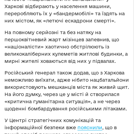
Харкові відбирають у населення машини,
переробляють їх у «бандермобілі» та їздять на
них містом, як «летючі ескадрони смерті».
На повному серйозні та без натяку на
першоквітневий жарт мізінцев запевнив, що
«націоналісти» хаотично обстрілюють із
великокаліберних кулеметів житлові будинки, а
мирні жителі ховаються від них у підвалах.
Російський генерал також додав, що з Харкова
неможливо виїхати, адже нібито нацбатальйони
використовують мешканців міста як живий щит.
На його думку, через це у місті й створилася
«критична гуманітарна ситуація», а не через
щоденні бомбардування російськими літаками.
У Центрі стратегічних комунікацій та
інформаційної безпеки вже
пояснили
, що в