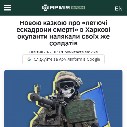
EN
Новою казкою про «летючі
ескадрони смерті» в Харкові
окупанти налякали своїх же
солдатів
2 Квітня 2022, 10:32
Прочитаєте за:
2
хв.
Слідкуйте за АрміяInform в Google