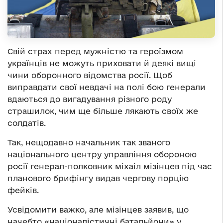
Свій страх перед мужністю та героїзмом
українців не можуть приховати й деякі вищі
чини оборонного відомства росії. Щоб
виправдати свої невдачі на полі бою генерали
вдаються до вигадування різного роду
страшилок, чим ще більше лякають своїх же
солдатів.
Так, нещодавно начальник так званого
національного центру управління обороною
росії генерал-полковник міхаіл мізінцев під час
планового брифінгу видав чергову порцію
фейків.
Усвідомити важко, але мізінцев заявив, що
начебто «націоналістичні батальйони» у