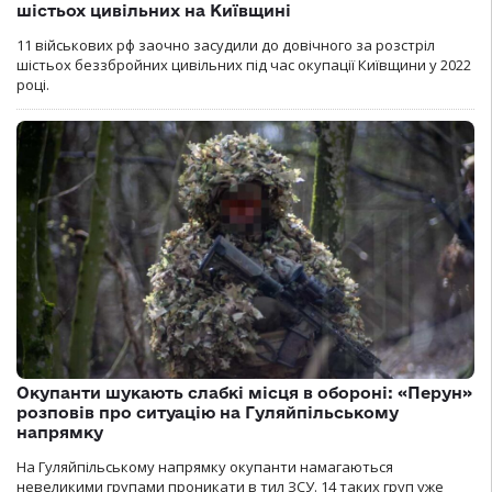
шістьох цивільних на Київщині
11 військових рф заочно засудили до довічного за розстріл
шістьох беззбройних цивільних під час окупації Київщини у 2022
році.
Окупанти шукають слабкі місця в обороні: «Перун»
розповів про ситуацію на Гуляйпільському
напрямку
На Гуляйпільському напрямку окупанти намагаються
невеликими групами проникати в тил ЗСУ. 14 таких груп уже