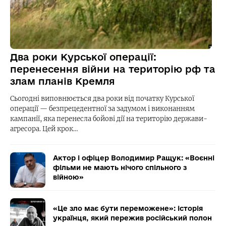
Два роки Курської операції:
перенесення війни на територію рф та
злам планів Кремля
Сьогодні виповнюється два роки від початку Курської
операції — безпрецедентної за задумом і виконанням
кампанії, яка перенесла бойові дії на територію держави-
агресора. Цей крок…
Актор і офіцер Володимир Ращук: «Воєнні
фільми не мають нічого спільного з
війною»
«Це зло має бути переможене»: історія
українця, який пережив російський полон