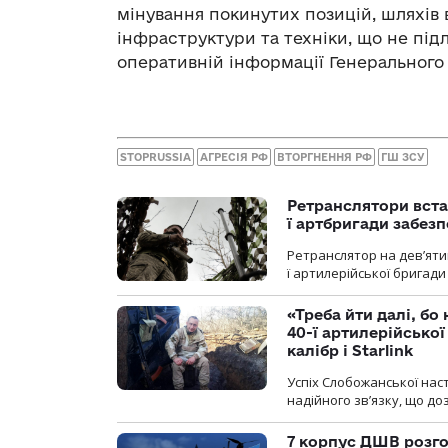
мінування покинутих позицій, шляхів 
інфраструктури та техніки, що не підл
оперативній інформації Генерального
STOPRUSSIA
АГРЕСІЯ РФ
ВТОРГНЕННЯ РФ
ГШ ЗСУ
Ретранслятори вста
ї артбригади забез
Ретранслятор на дев’ятип
ї артилерійської бригад
«Треба йти далі, бо
40-ї артилерійсько
калібр і Starlink
Успіх Слобожанської нас
надійного зв’язку, що д
7 корпус ДШВ розго