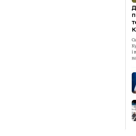
Д
п
т
К
С
К
і 
н