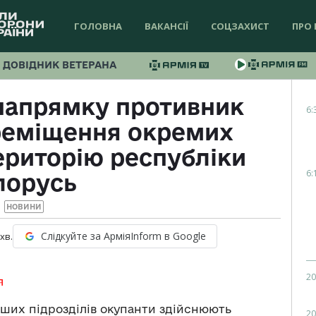
ГОЛОВНА
ВАКАНСІЇ
СОЦЗАХИСТ
ПРО 
ДОВІДНИК ВЕТЕРАНА
напрямку противник
6:
реміщення окремих
територію республіки
6:
лорусь
НОВИНИ
Слідкуйте за АрміяInform в Google
хв.
20
я
ших підрозділів окупанти здійснюють
20