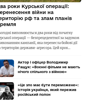
ва роки Курської операції:
еренесення війни на
ериторію рф та злам планів
ремля
ьогодні виповнюється два роки від початку
урської операції — безпрецедентної за задумом
виконанням кампанії, яка перенесла бойові дії
а територію держави-агресора. Цей крок…
Актор і офіцер Володимир
Ращук: «Воєнні фільми не мають
нічого спільного з війною»
«Це зло має бути переможене»:
історія українця, який пережив
російський полон