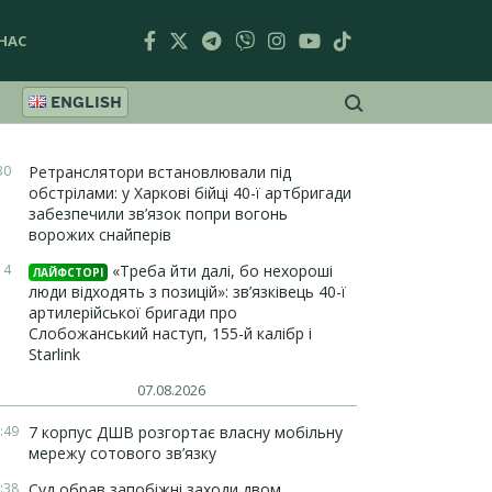
НАС
ENGLISH
30
Ретранслятори встановлювали під
обстрілами: у Харкові бійці 40-ї артбригади
забезпечили зв’язок попри вогонь
ворожих снайперів
14
«Треба йти далі, бо нехороші
ЛАЙФСТОРІ
люди відходять з позицій»: зв’язківець 40-ї
артилерійської бригади про
Слобожанський наступ, 155-й калібр і
Starlink
07.08.2026
:49
7 корпус ДШВ розгортає власну мобільну
мережу сотового зв’язку
:38
Суд обрав запобіжні заходи двом