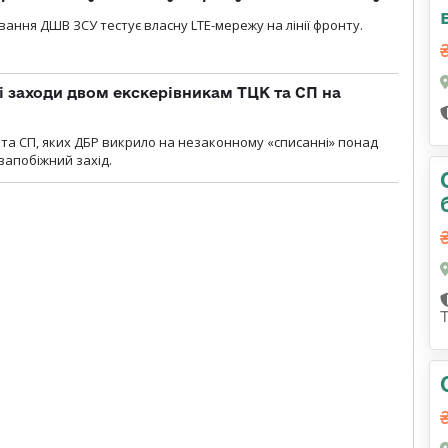
вання ДШВ ЗСУ тестує власну LTE-мережу на лінії фронту.
і заходи двом екскерівникам ТЦК та СП на
та СП, яких ДБР викрило на незаконному «списанні» понад
 запобіжний захід.