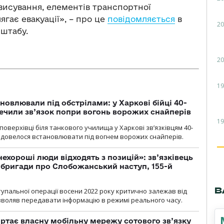
висування, елементів транспортної
ягає евакуації», – про це
повідомляється
в
20
 штабу.
20
19
новлювали під обстрілами: у Харкові бійці 40-
печили зв’язок попри вогонь ворожих снайперів
19
оверхівці біля танкового училища у Харкові зв’язківцям 40-
и довелося встановлювати під вогнем ворожих снайперів.
 нехороші люди відходять з позицій»: зв’язківець
ї бригади про Слобожанський наступ, 155-й
В
тупальної операції восени 2022 року критично залежав від
озволяв передавати інформацію в режимі реального часу.
ртає власну мобільну мережу сотового зв’язку