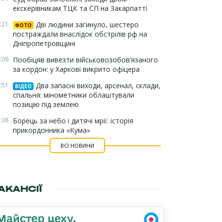
екскерівникам ТЦК та СП на Закарпатті
:21
Дві людини загинуло, шестеро
ФОТО
постраждали внаслідок обстрілів рф на
Дніпропетровщині
:09
Пообіцяв вивезти військовозобов’язаного
за кордон: у Харкові викрито офіцера
:51
Два запасні виходи, арсенал, склади,
ВІДЕО
спальня: мінометники облаштували
позицію під землею
:38
Борець за небо і дитячі мрії: історія
прикордонника «Кума»
ВСІ НОВИНИ
АКАНСІЇ
Майстер цеху,