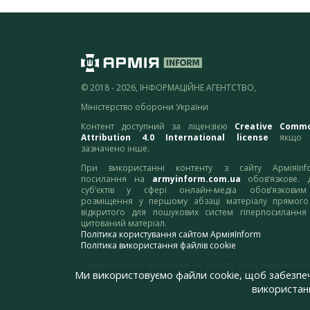
© 2018 - 2026, ІНФОРМАЦІЙНЕ АГЕНТСТВО,
Міністерство оборони України
Контент доступний за ліцензією
Creative Comm
Attribution 4.0 International license
якщо 
зазначено інше.
При використанні контенту з сайту АрміяInf
посилання на
armyinform.com.ua
обов’язкове. 
суб’єктів у сфері онлайн-медіа обов’язкови
розміщення у першому абзаці матеріалу прямого
відкритого для пошукових систем гіперпосилання
цитований матеріал.
Політика користування сайтом АрміяInform
Політика використання файлів cookie
Зауваження та пропозиції по роботі сайту надсилайте
Ми використовуємо файли cookie, щоб забезпе
адресу:
webmaster@armyinform.com.ua
використанн