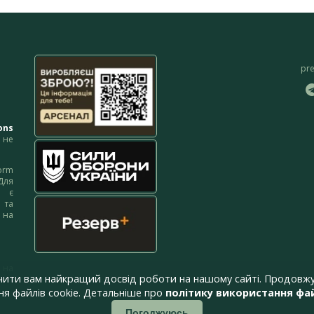
pr
ons
не
orm
Для
м є
 та
 на
 на
чити вам найкращий досвід роботи на нашому сайті. Продовжу
я файлів cookie. Детальніше про
політику використання фай
Погоджуюсь