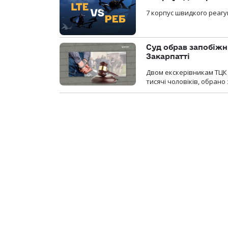
7 корпус швидкого реагу
Суд обрав запобіжн
Закарпатті
Двом екскерівникам ТЦК 
тисячі чоловіків, обрано