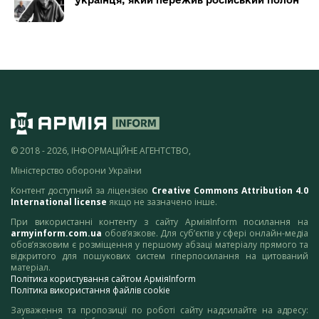
українця, який пережив російський полон
© 2018 - 2026, ІНФОРМАЦІЙНЕ АГЕНТСТВО,
Міністерство оборони України
Контент доступний за ліцензією
Creative Commons Attribution 4.0
International license
якщо не зазначено інше.
При використанні контенту з сайту АрміяInform посилання на
armyinform.com.ua
обов’язкове. Для суб’єктів у сфері онлайн-медіа
обов’язковим є розміщення у першому абзаці матеріалу прямого та
відкритого для пошукових систем гіперпосилання на цитований
матеріал.
Політика користування сайтом АрміяInform
Політика використання файлів cookie
Зауваження та пропозиції по роботі сайту надсилайте на адресу: