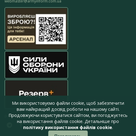
webmaster@armyinform.com.ua
Ми використовуємо файли cookie, щоб забезпечити
вам найкращий досвід роботи на нашому сайті.
Продовжуючи користуватися сайтом, ви погоджуєтесь
press@armyinform.com.ua
на використання файлів cookie. Детальніше про
політику використання файлів cookie
.