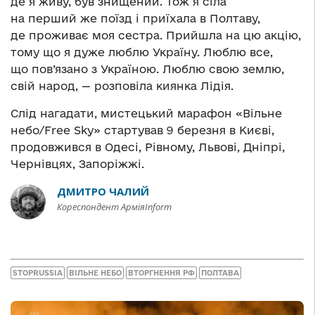
де я живу, був знищений. Тож я сіла
на перший же поїзд і приїхала в Полтаву,
де проживає моя сестра. Прийшла на цю акцію,
тому що я дуже люблю Україну. Люблю все,
що пов’язано з Україною. Люблю свою землю,
свій народ, — розповіла киянка Лідія.
Слід нагадати, мистецький марафон «Вільне
небо/Free Sky» стартував 9 березня в Києві,
продовжився в Одесі, Рівному, Львові, Дніпрі,
Чернівцях, Запоріжжі.
ДМИТРО ЧАЛИЙ
Кореспондент АрміяInform
STOPRUSSIA
ВІЛЬНЕ НЕБО
ВТОРГНЕННЯ РФ
ПОЛТАВА