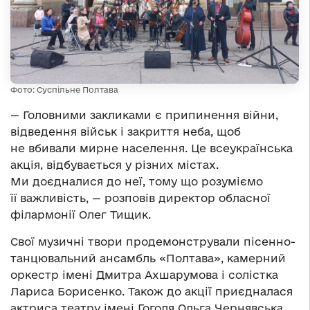
Фото: Суспільне Полтава
— Головними закликами є припинення війни,
відведення військ і закриття неба, щоб
не вбивали мирне населення. Це всеукраїнська
акція, відбувається у різних містах.
Ми доєдналися до неї, тому що розуміємо
її важливість, — розповів директор обласної
філармонії Олег Тищик.
Свої музичні твори продемонстрували пісенно-
танцювальний ансамбль «Полтава», камерний
оркестр імені Дмитра Ахшарумова і солістка
Лариса Борисенко. Також до акції приєдналася
актриса театру імені Гоголя Ольга Чернявська.