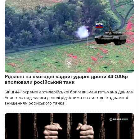
Рідкісні на сьогодні кадри: ударні дрони 44 ОАБр
вполювали російський танк
Бійці 44-ї окремої артилерійської бригади імені гетьмана Данила
Апостола поділилися доволі рідкісними на сьогодні кадрами зі
знищенням російського танка.