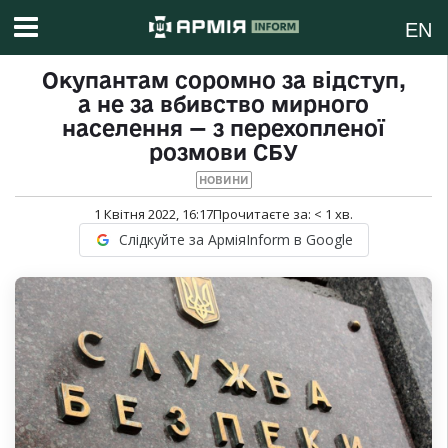
EN
Окупантам соромно за відступ,
а не за вбивство мирного
населення — з перехопленої
розмови СБУ
НОВИНИ
1 Квітня 2022, 16:17
Прочитаєте за:
< 1
хв.
Слідкуйте за АрміяInform в Google