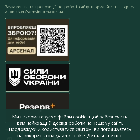
Зауваження та пропозиції по роботі сайту надсилайте на адресу:
webmaster@armyinform.com.ua
Ми використовуємо файли cookie, щоб забезпечити
вам найкращий досвід роботи на нашому сайті.
Продовжуючи користуватися сайтом, ви погоджуєтесь
press@armyinform.com.ua
на використання файлів cookie. Детальніше про