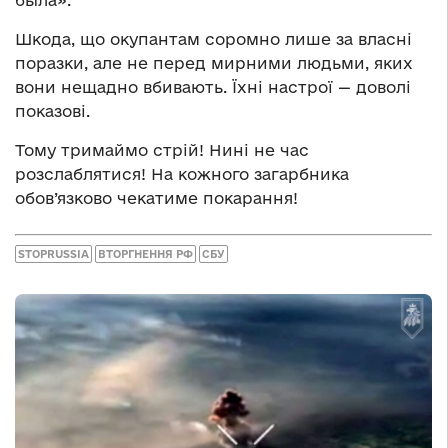
была».
Шкода, що окупантам соромно лише за власні
поразки, але не перед мирними людьми, яких
вони нещадно вбивають. Їхні настрої — доволі
показові.
Тому тримаймо стрій! Нині не час
розслаблятися! На кожного загарбника
обов’язково чекатиме покарання!
STOPRUSSIA
ВТОРГНЕННЯ РФ
СБУ