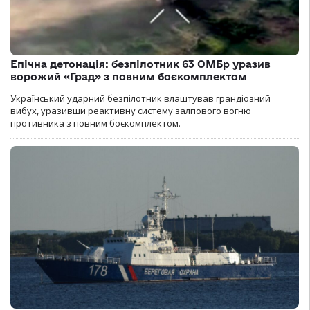
Епічна детонація: безпілотник 63 ОМБр уразив
ворожий «Град» з повним боєкомплектом
Український ударний безпілотник влаштував грандіозний
вибух, уразивши реактивну систему залпового вогню
противника з повним боєкомплектом.