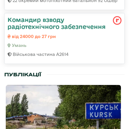
22 окремий мотопіхотний батальйон 92 ОШБр
Командир взводу
радіотехнічного забезпечення
від 24000 до 27 грн
Умань
Військова частина А2614
ПУБЛІКАЦІЇ