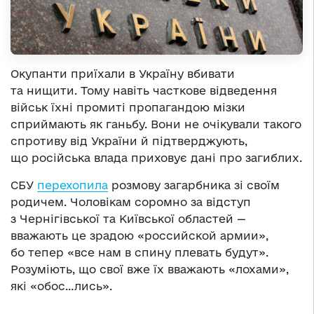
Окупанти приїхали в Україну вбивати
та нищити. Тому навіть часткове відведення
військ їхні промиті пропагандою мізки
сприймають як ганьбу. Вони не очікували такого
спротиву від України й підтверджують,
що російська влада приховує дані про загиблих.
СБУ
перехопила
розмову загарбника зі своїм
родичем. Чоловікам соромно за відступ
з Чернігівської та Київської областей —
вважають це зрадою «российской армии»,
бо тепер «все нам в спину плевать будут».
Розуміють, що свої вже їх вважають «лохами»,
які «обос…лись».