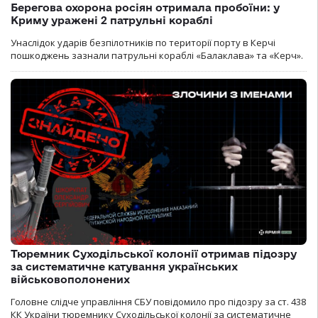
Берегова охорона росіян отримала пробоїни: у
Криму уражені 2 патрульні кораблі
Унаслідок ударів безпілотників по території порту в Керчі
пошкоджень зазнали патрульні кораблі «Балаклава» та «Керч».
Тюремник Суходільської колонії отримав підозру
за систематичне катування українських
військовополонених
Головне слідче управління СБУ повідомило про підозру за ст. 438
КК України тюремнику Суходільської колонії за систематичне