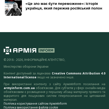
«Це зло має бути переможене»: історія
українця, який пережив російський полон
© 2018 - 2026, ІНФОРМАЦІЙНЕ АГЕНТСТВО,
Міністерство оборони України
Контент доступний за ліцензією
Creative Commons Attribution 4.0
International license
якщо не зазначено інше.
При використанні контенту з сайту АрміяInform посилання на
armyinform.com.ua
обов’язкове. Для суб’єктів у сфері онлайн-медіа
обов’язковим є розміщення у першому абзаці матеріалу прямого та
відкритого для пошукових систем гіперпосилання на цитований
матеріал.
Політика користування сайтом АрміяInform
Політика використання файлів cookie