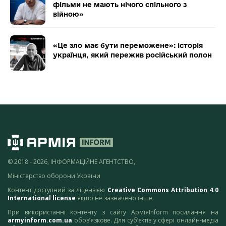
фільми не мають нічого спільного з
війною»
«Це зло має бути переможене»: історія
українця, який пережив російський полон
© 2018 - 2026, ІНФОРМАЦІЙНЕ АГЕНТСТВО,
Міністерство оборони України
Контент доступний за ліцензією
Creative Commons Attribution 4.0
International license
якщо не зазначено інше.
При використанні контенту з сайту АрміяInform посилання на
armyinform.com.ua
обов’язкове. Для суб’єктів у сфері онлайн-медіа