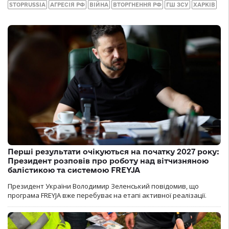
STOPRUSSIA
АГРЕСІЯ РФ
ВІЙНА
ВТОРГНЕННЯ РФ
ГШ ЗСУ
ХАРКІВ
Перші результати очікуються на початку 2027 року:
Президент розповів про роботу над вітчизняною
балістикою та системою FREYJA
Президент України Володимир Зеленський повідомив, що
програма FREYJA вже перебуває на етапі активної реалізації.