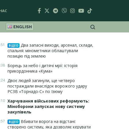
НАС
ENGLISH
:51
Два запасні виходи, арсенал, склади,
ВІДЕО
спальня: мінометники облаштували
позицію під землею
:38
Борець за небо і дитячі мрії: історія
прикордонника «Кума»
:24
Двоє людей загинули, ще четверо
постраждали внаслідок ворожого удару
РСЗВ «Торнадо-С» по Ізюму
:10
Харчування військових реформують:
Міноборони запускає нову систему
закупівель
:57
Вбивати ворога на відстані:
ВІДЕО
створено систему, яка дозволяє керувати