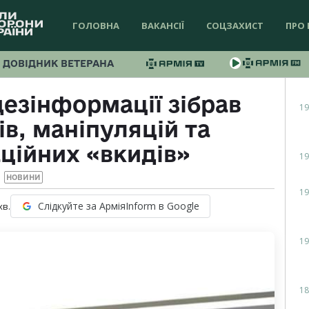
ГОЛОВНА
ВАКАНСІЇ
СОЦЗАХИСТ
ПРО 
ДОВІДНИК ВЕТЕРАНА
дезінформації зібрав
19
в, маніпуляцій та
ційних «вкидів»
19
НОВИНИ
19
Слідкуйте за АрміяInform в Google
хв.
19
18