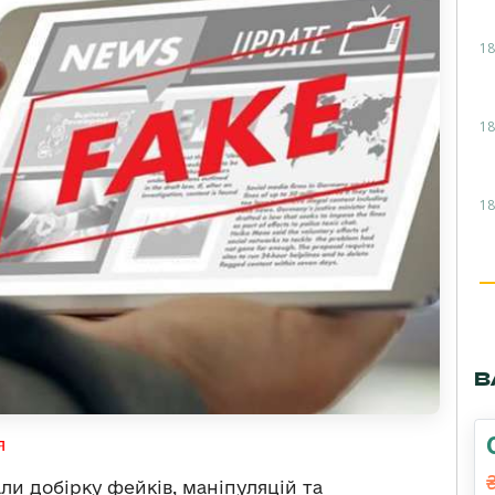
18
18
18
В
я
и добірку фейків, маніпуляцій та