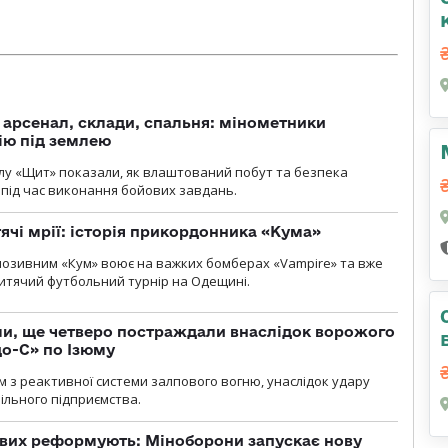
, арсенал, склади, спальня: мінометники
ію під землею
лу «Щит» показали, як влаштований побут та безпека
під час виконання бойових завдань.
тячі мрії: історія прикордонника «Кума»
позивним «Кум» воює на важких бомберах «Vampire» та вже
 дитячий футбольний турнір на Одещині.
ли, ще четверо постраждали внаслідок ворожого
о-С» по Ізюму
м з реактивної системи залпового вогню, унаслідок удару
ільного підприємства.
ових реформують: Міноборони запускає нову