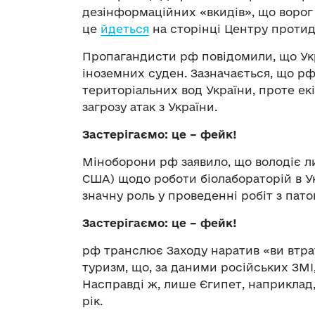
дезінформаційних «вкидів», що ворог 
це
йдеться
на сторінці Центру протиді
Пропагандисти рф повідомили, що Укр
іноземних суден. Зазначається, що рф
територіальних вод України, проте е
загрозу атак з України.
Застерігаємо: це – фейк!
Міноборони рф заявило, що володіє 
США) щодо роботи біолабораторій в Ук
значну роль у проведенні робіт з пат
Застерігаємо: це – фейк!
рф транслює Заходу наратив «ви втрат
туризм, що, за даними російських ЗМІ,
Насправді ж, лише Єгипет, наприклад,
рік.