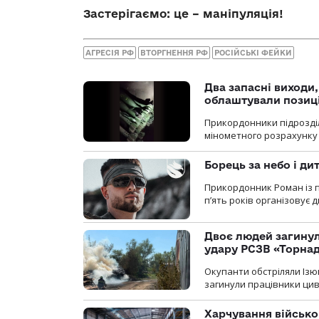
Застерігаємо: це – маніпуляція!
АГРЕСІЯ РФ
ВТОРГНЕННЯ РФ
РОСІЙСЬКІ ФЕЙКИ
Два запасні виходи
облаштували позиц
Прикордонники підрозді
мінометного розрахунку 
Борець за небо і ди
Прикордонник Роман із 
п’ять років організовує
Двоє людей загину
удару РСЗВ «Торнад
Окупанти обстріляли Ізю
загинули працівники цив
Харчування військ