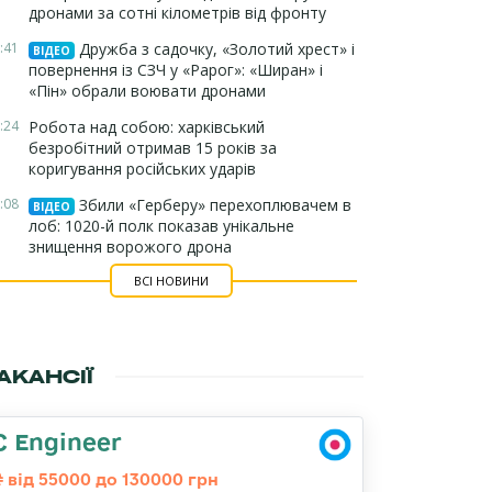
дронами за сотні кілометрів від фронту
:41
Дружба з садочку, «Золотий хрест» і
ВІДЕО
повернення із СЗЧ у «Рарог»: «Ширан» і
«Пін» обрали воювати дронами
:24
Робота над собою: харківський
безробітний отримав 15 років за
коригування російських ударів
:08
Збили «Герберу» перехоплювачем в
ВІДЕО
лоб: 1020-й полк показав унікальне
знищення ворожого дрона
ВСІ НОВИНИ
АКАНСІЇ
C Engineer
від 55000 до 130000 грн