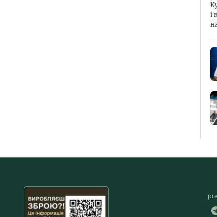
К
і 
н
pr