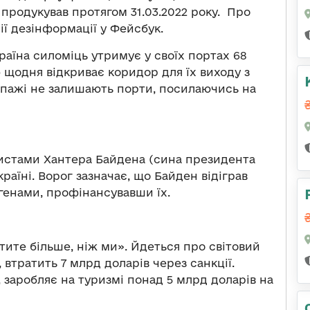
продукував протягом 31.03.2022 року. Про
ї дезінформації у Фейсбук.
аїна силоміць утримує у своїх портах 68
 щодня відкриває коридор для їх виходу з
кіпажі не залишають порти, посилаючись на
листами Хантера Байдена (сина президента
раїні. Ворог зазначає, що Байден відіграв
огенами, профінансувавши їх.
ите більше, ніж ми». Йдеться про світовий
 втратить 7 млрд доларів через санкції.
 заробляє на туризмі понад 5 млрд доларів на