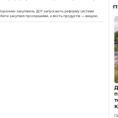
П
оборонних закупівель ДОТ запускають реформу системи
бити закупівлі прозорішими, а якість продуктів — вищою.
Д
п
т
К
С