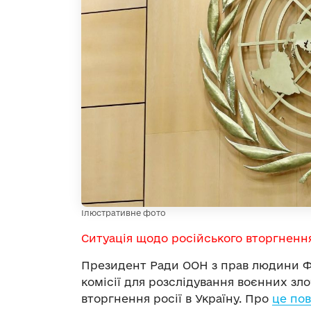
Ілюстративне фото
Ситуація щодо російського вторгненн
Президент Ради ООН з прав людини Фе
комісії для розслідування воєнних зл
вторгнення росії в Україну. Про
це по