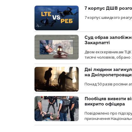
7 корпус ДШВ розго
7 корпус швидкого реагу
Суд обрав запобіжн
Закарпатті
Двом екскерівникам ТЦК 
тисячі чоловіків, обрано
Дві людини загинул
на Дніпропетровщи
Понад 50 разів росіяни 
Пообіцяв вивезти ві
викрито офіцера
Повідомлено про підозр
призначення Національної 