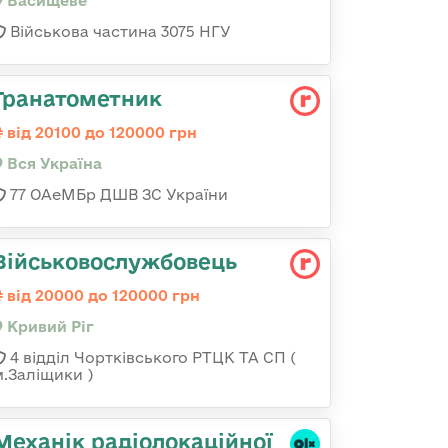
Васищеве
Військова частина 3075 НГУ
Гранатометник
від 20100 до 120000 грн
Вся Україна
77 ОАеМБр ДШВ ЗС України
Військовослужбовець
від 20000 до 120000 грн
Кривий Ріг
4 відділ Чортківського РТЦК ТА СП (
м.Заліщики )
Механік радіолокаційної