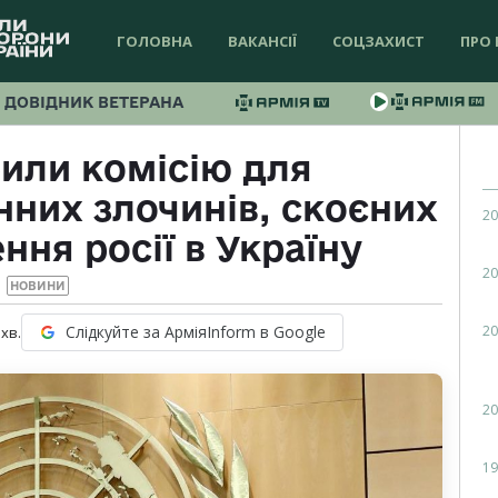
ГОЛОВНА
ВАКАНСІЇ
СОЦЗАХИСТ
ПРО 
ДОВІДНИК ВЕТЕРАНА
или комісію для
нних злочинів, скоєних
20
ння росії в Україну
20
НОВИНИ
20
Слідкуйте за АрміяInform в Google
хв.
20
19