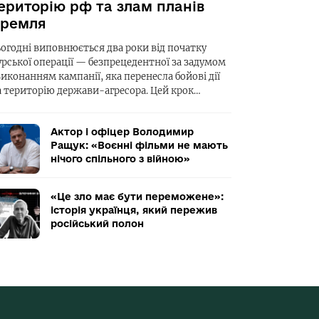
ериторію рф та злам планів
ремля
ьогодні виповнюється два роки від початку
урської операції — безпрецедентної за задумом
виконанням кампанії, яка перенесла бойові дії
а територію держави-агресора. Цей крок…
Актор і офіцер Володимир
Ращук: «Воєнні фільми не мають
нічого спільного з війною»
«Це зло має бути переможене»:
історія українця, який пережив
російський полон