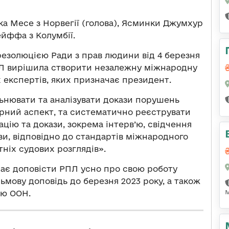
іка Месе з Норвегії (голова), Ясминки Джумхур
ейффа з Колумбії.
резолюцією Ради з прав людини від 4 березня
РПЛ вирішила створити незалежну міжнародну
х експертів, яких призначає президент.
альнювати та аналізувати докази порушень
ерний аспект, та систематично реєструвати
цію та докази, зокрема інтерв’ю, свідчення
изи, відповідно до стандартів міжнародного
тніх судових розглядів».
 має доповісти РПЛ усно про свою роботу
сьмову доповідь до березня 2023 року, а також
ею ООН.