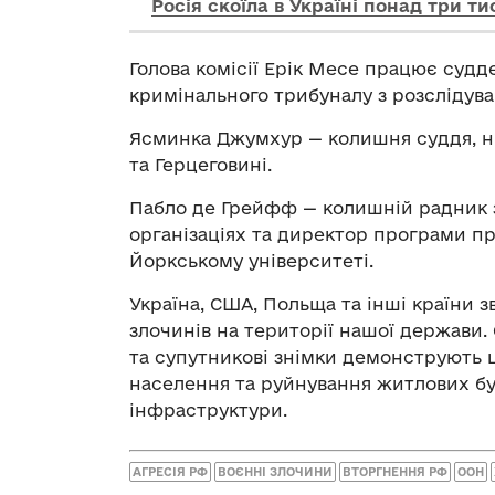
Росія скоїла в Україні понад три т
Голова комісії Ерік Месе працює суд
кримінального трибуналу з розслідува
Ясминка Джумхур — колишня суддя, ни
та Герцеговині.
Пабло де Грейфф — колишній радник 
організаціях та директор програми п
Йоркському університеті.
Україна, США, Польща та інші країни 
злочинів на території нашої держави. 
та супутникові знімки демонструють 
населення та руйнування житлових буд
інфраструктури.
АГРЕСІЯ РФ
ВОЄННІ ЗЛОЧИНИ
ВТОРГНЕННЯ РФ
ООН