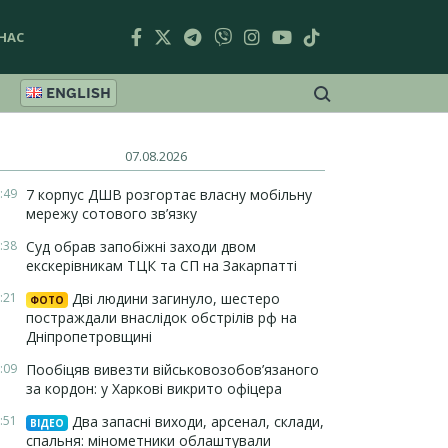
НАС
ENGLISH
07.08.2026
:49
7 корпус ДШВ розгортає власну мобільну
мережу сотового зв’язку
:38
Суд обрав запобіжні заходи двом
екскерівникам ТЦК та СП на Закарпатті
:21
Дві людини загинуло, шестеро
ФОТО
постраждали внаслідок обстрілів рф на
Дніпропетровщині
:09
Пообіцяв вивезти військовозобов’язаного
за кордон: у Харкові викрито офіцера
:51
Два запасні виходи, арсенал, склади,
ВІДЕО
спальня: мінометники облаштували