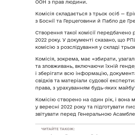
ООН з прав людини.
Комісія складається з трьох осіб — Ер
з Боснії та Герцеговини й Пабло де Гр
Створення такої комісії передбачено 
2022 року. У документі сказано, що 
комісію з розслідування у складі трьо
Комісія, зокрема, має «збирати, узаг
та зловживань, включаючи їхній генд
і зберігати всю інформацію, документа
свідків та матеріали судової експерт
права, з урахуванням будь-яких майбу
Комісію створено на один рік, і вона
у вересні 2022 року та підготувати пи
звітувати перед Генеральною Асамбл
ЧИТАЙТЕ ТАКОЖ: