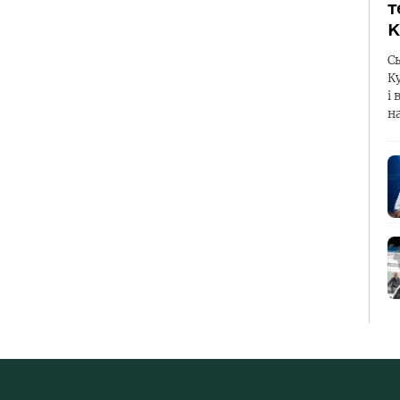
т
К
С
К
і 
н