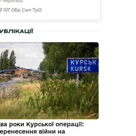
Чернівці
107 ОБр Сил ТрО
УБЛІКАЦІЇ
ва роки Курської операції:
еренесення війни на