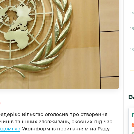
19
19
19
В
я
деріко Вільєгас оголосив про створення
очинів та інших зловживань, скоєних під час
відомляє
Укрінформ із посиланням на Раду