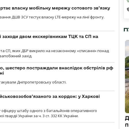
ртає власну мобільну мережу сотового зв’язку
вання ДШВ ЗСУ тестує власну LTE-мережу на лінії фронту.
П
і заходи двом екскерівникам ТЦК та СП на
та СП, яких ДБР викрило на незаконному «списанні» понад
 запобіжний захід.
о, шестеро постраждали внаслідок обстрілів рф
ні
атакували Дніпропетровську області.
йськовозобов’язаного за кордон: у Харкові
у офіцеру штабу одного з батальйонів оперативного
гвардії України за ч. 3 ст. 332 КК України.
Д
п