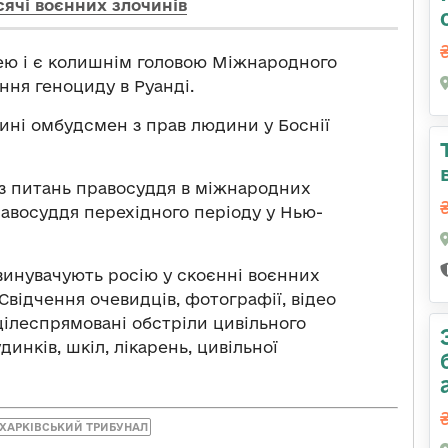
исячі воєнних злочинів
дею і є колишнім головою Міжнародного
ння геноциду в Руанді.
ні омбудсмен з прав людини у Боснії
з питань правосуддя в міжнародних
равосуддя перехідного періоду у Нью-
звинувачують росію у скоєнні воєнних
Свідчення очевидців, фотографії, відео
цілеспрямовані обстріли цивільного
инків, шкіл, лікарень, цивільної
ХАРКІВСЬКИЙ ТРИБУНАЛ